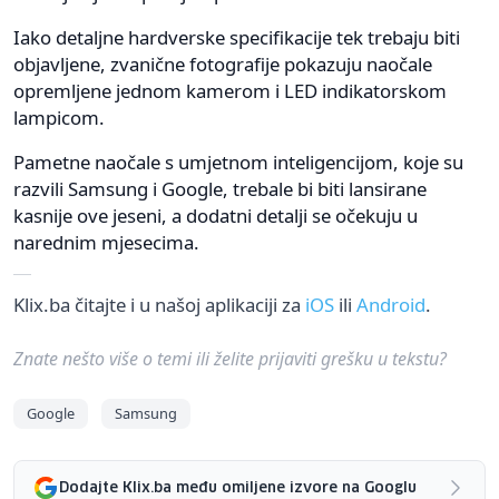
Iako detaljne hardverske specifikacije tek trebaju biti
objavljene, zvanične fotografije pokazuju naočale
opremljene jednom kamerom i LED indikatorskom
lampicom.
Pametne naočale s umjetnom inteligencijom, koje su
razvili Samsung i Google, trebale bi biti lansirane
kasnije ove jeseni, a dodatni detalji se očekuju u
narednim mjesecima.
Klix.ba čitajte i u našoj aplikaciji za
iOS
ili
Android
.
Znate nešto više o temi ili želite prijaviti grešku u tekstu?
Google
Samsung
Dodajte Klix.ba među omiljene izvore na Googlu