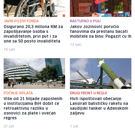
JAVNI POZIVI FONDA
NASTUPAO U PULI
Osigurano 20,3 miliona KM za
Jakov Jozinović poručio
zapošljavanje osoba s
fanovima da prestanu bacati
invaliditetom, prvi put i za
mobitele na binu: Pogazit ću ih
one sa 50 posto invaliditeta
13 sati
16 sati
POČINJE ISPLATA
DRUGI FRONT U REGIJI
Više od 21 hiljade zaposlenih
Huti ispoštovali obećanje:
u institucijama BiH dobit će
Lansirali balističku raketu na
retroaktivnu razliku u
saudijski tanker u Adenskom
osnovici za plate i uvećan
zaljevu
regres
21 sat
1 sat