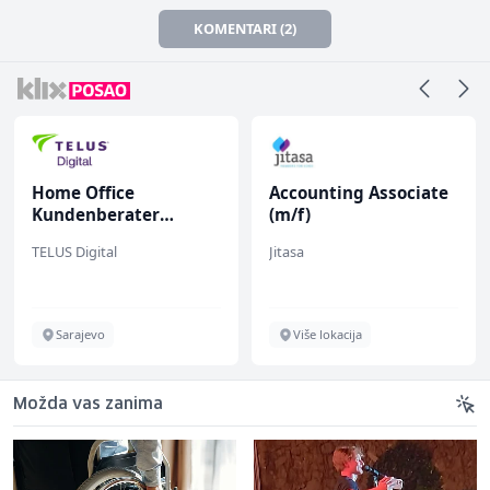
KOMENTARI (2)
Home Office
Accounting Associate
Kundenberater
(m/f)
(m/w/d) für Vattenfall
TELUS Digital
Jitasa
Sarajevo
Više lokacija
Možda vas zanima