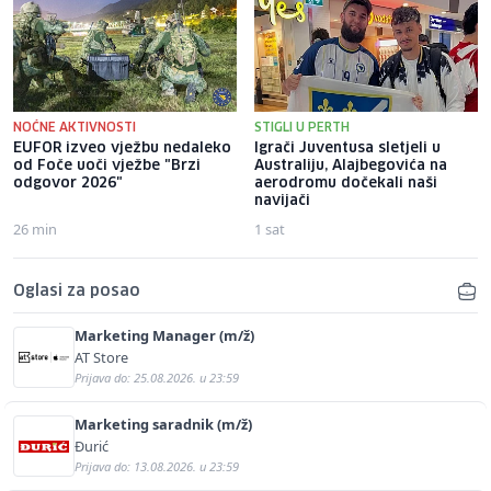
NOĆNE AKTIVNOSTI
STIGLI U PERTH
EUFOR izveo vježbu nedaleko
Igrači Juventusa sletjeli u
od Foče uoči vježbe "Brzi
Australiju, Alajbegovića na
odgovor 2026"
aerodromu dočekali naši
navijači
26 min
1 sat
Oglasi za posao
Marketing Manager (m/ž)
AT Store
Prijava do: 25.08.2026. u 23:59
Marketing saradnik (m/ž)
Đurić
Prijava do: 13.08.2026. u 23:59