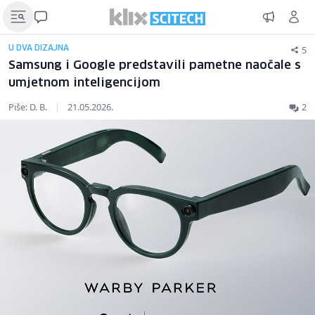
5
U DVA DIZAJNA
Samsung i Google predstavili pametne naočale s
umjetnom inteligencijom
Piše: D. B.
|
21.05.2026.
2