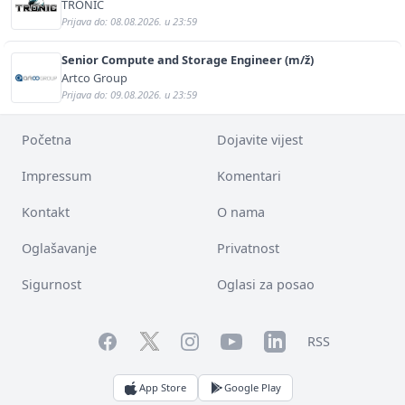
panela (m/ž)
TRONIC
Prijava do: 08.08.2026. u 23:59
Senior Compute and Storage Engineer (m/ž)
Artco Group
Prijava do: 09.08.2026. u 23:59
Početna
Dojavite vijest
Impressum
Komentari
Kontakt
O nama
Oglašavanje
Privatnost
Sigurnost
Oglasi za posao
Facebook
YouTube
LinkedIn
Twitter
Instagram
RSS
App Store
Google Play