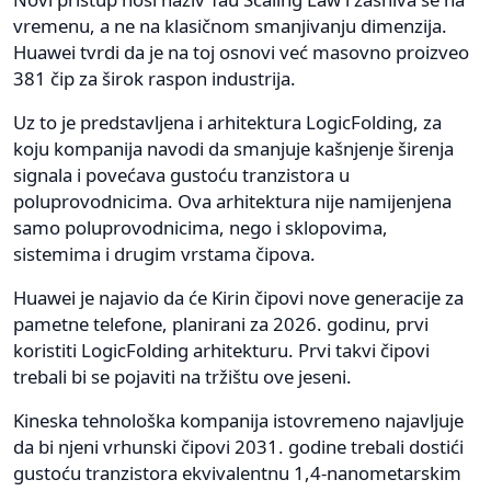
vremenu, a ne na klasičnom smanjivanju dimenzija.
Huawei tvrdi da je na toj osnovi već masovno proizveo
381 čip za širok raspon industrija.
Uz to je predstavljena i arhitektura LogicFolding, za
koju kompanija navodi da smanjuje kašnjenje širenja
signala i povećava gustoću tranzistora u
poluprovodnicima. Ova arhitektura nije namijenjena
samo poluprovodnicima, nego i sklopovima,
sistemima i drugim vrstama čipova.
Huawei je najavio da će Kirin čipovi nove generacije za
pametne telefone, planirani za 2026. godinu, prvi
koristiti LogicFolding arhitekturu. Prvi takvi čipovi
trebali bi se pojaviti na tržištu ove jeseni.
Kineska tehnološka kompanija istovremeno najavljuje
da bi njeni vrhunski čipovi 2031. godine trebali dostići
gustoću tranzistora ekvivalentnu 1,4-nanometarskim