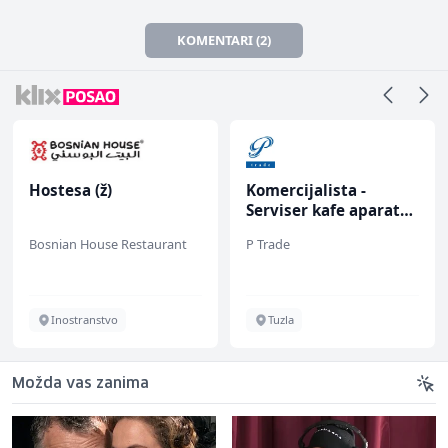
KOMENTARI (2)
Hostesa (ž)
Komercijalista -
Serviser kafe aparata
(m/ž)
Bosnian House Restaurant
P Trade
Inostranstvo
Tuzla
Možda vas zanima