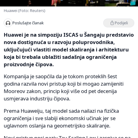
Huawei (Foto: Reuters)
Podijeli
Poslušajte članak
Huawei je na simpoziju ISCAS u Šangaju predstavio
nova dostignuća u razvoju poluprovodnika,
uključujući vlastiti model skaliranja i arhitekturu
koja bi trebala ublažiti sadašnja ograničenja
proizvodnje čipova.
Kompanija je saopćila da je tokom proteklih šest
godina razvila novi pristup koji bi mogao zamijeniti
Mooreov zakon, princip koji više od pet decenija
usmjerava industriju čipova.
Prema Huaweiju, taj model sada nailazi na fizička
ograničenja i sve slabiji ekonomski učinak jer se
uglavnom oslanja na geometrijsko skaliranje.
Novi pristup nosi naziv Tau Scaling Law i zasniva se na