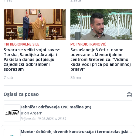
TRI REGIONALNE SILE
POTVRDIO IKANOVIĆ
Stvara se veliki vojni savez:
Saslušane još četiri osobe
Turska, Saudijska Arabija i
povezane s Memorijalnim
Pakistan danas potpisuju
centrom Srebrenica: "Vidimo
zajednički odbrambeni
kuda vodi priča po anonimnoj
sporazum
prijavi"
7 sati
36 min
Oglasi za posao
Tehničar održavanja CNC mašina (m)
Irion Argerr
Prijava do: 19.08.2026. u 23:59
Monter čeličnih, drvenih konstrukcija i termoizolacijskih