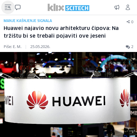
0
MANJE KAŠNJENJE SIGNALA
Huawei najavio novu arhitekturu čipova: Na
tržištu bi se trebali pojaviti ove jeseni
Piše: E. M.
|
25.05.2026.
2