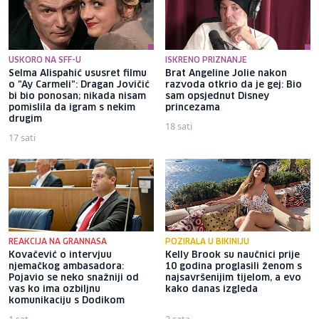
USKORO NA SFF-U
ISKRENO PRIZNANJE
Selma Alispahić ususret filmu
Brat Angeline Jolie nakon
o "Ay Carmeli": Dragan Jovičić
razvoda otkrio da je gej: Bio
bi bio ponosan; nikada nisam
sam opsjednut Disney
pomislila da igram s nekim
princezama
drugim
18 sati
17 sati
REAKCIJA NA GRANNASA
POZIRALA U BIKINIJU
Kovačević o intervjuu
Kelly Brook su naučnici prije
njemačkog ambasadora:
10 godina proglasili ženom s
Pojavio se neko snažniji od
najsavršenijim tijelom, a evo
vas ko ima ozbiljnu
kako danas izgleda
komunikaciju s Dodikom
1 sat
2 sata