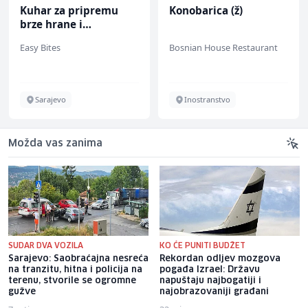
Kuhar za pripremu
Konobarica (ž)
brze hrane i
jednostavnih jela (m/
Easy Bites
Bosnian House Restaurant
ž)
Sarajevo
Inostranstvo
Možda vas zanima
SUDAR DVA VOZILA
KO ĆE PUNITI BUDŽET
Sarajevo: Saobraćajna nesreća
Rekordan odljev mozgova
na tranzitu, hitna i policija na
pogađa Izrael: Državu
terenu, stvorile se ogromne
napuštaju najbogatiji i
gužve
najobrazovaniji građani