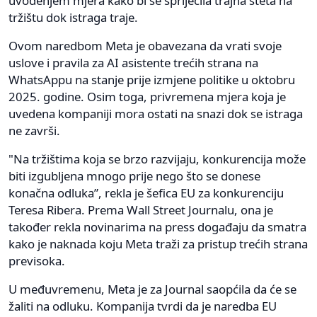
uvođenjem mjera kako bi se spriječila trajna šteta na
tržištu dok istraga traje.
Ovom naredbom Meta je obavezana da vrati svoje
uslove i pravila za AI asistente trećih strana na
WhatsAppu na stanje prije izmjene politike u oktobru
2025. godine. Osim toga, privremena mjera koja je
uvedena kompaniji mora ostati na snazi dok se istraga
ne završi.
"Na tržištima koja se brzo razvijaju, konkurencija može
biti izgubljena mnogo prije nego što se donese
konačna odluka”, rekla je šefica EU za konkurenciju
Teresa Ribera. Prema Wall Street Journalu, ona je
također rekla novinarima na press događaju da smatra
kako je naknada koju Meta traži za pristup trećih strana
previsoka.
U međuvremenu, Meta je za Journal saopćila da će se
žaliti na odluku. Kompanija tvrdi da je naredba EU