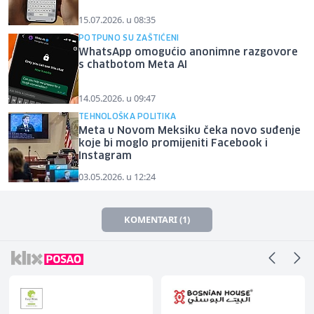
15.07.2026. u 08:35
POTPUNO SU ZAŠTIĆENI
WhatsApp omogućio anonimne razgovore
s chatbotom Meta AI
14.05.2026. u 09:47
TEHNOLOŠKA POLITIKA
Meta u Novom Meksiku čeka novo suđenje
koje bi moglo promijeniti Facebook i
Instagram
03.05.2026. u 12:24
KOMENTARI (1)