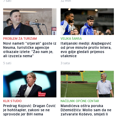
7 sati
32 min
PROBLEM ZA TURIZAM
VELIKA ŠANSA
Novi nameti "otjerali" goste iz
Italijanski mediji: Alajbegović
Neuma, turističke agencije
od prve minute protiv Intera,
otkazale izlete: "Žao nam je,
evo gdje gledati prijenos
ali izuzeća nema"
utakmice
5 sati
3 sata
KLIX STUDIO
NAČELNIK OPĆINE CENTAR
Predrag Kojović: Dragan Čović
Mandićeva oštra poruka
je hohštapler, zakoni se ne
Džemidžiću: Molio sam da ne
sprovode jer BiH nema
zatvarate Koševo, smiješ li