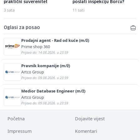
praktični suverenitet
poslati inspekciju Borcu?
3 sata
11 sati
Oglasi za posao
Prodajni agent - Rad od kuće (m/ž)
Prime shop 360
Prijava do: 14.08.2026. u 23:59
Pravnik kompanije (m/ž)
Artco Group
Prijava do: 09.08.2026. u 23:59
Medior Database Engineer (m/ž)
Artco Group
Prijava do: 09.08.2026. u 23:59
Početna
Dojavite vijest
Impressum
Komentari