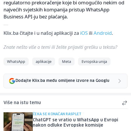
regulatorno prekoračenje koje bi omogućilo nekim od
najvećih svjetskih kompanija pristup WhatsApp
Business API-ju bez plaćanja.
Klix.ba čitajte i u našoj aplikaciji za
iOS
ili
Android
.
Znate nešto više o temi ili želite prijaviti grešku u tekstu?
WhatsApp
aplikacije
Meta
Evropska unija
Dodajte Klix.ba među omiljene izvore na Googlu
Više na istu temu
ČEKA SE KONAČAN RASPLET
ChatGPT se vratio u WhatsApp u Evropi
nakon odluke Evropske komisije