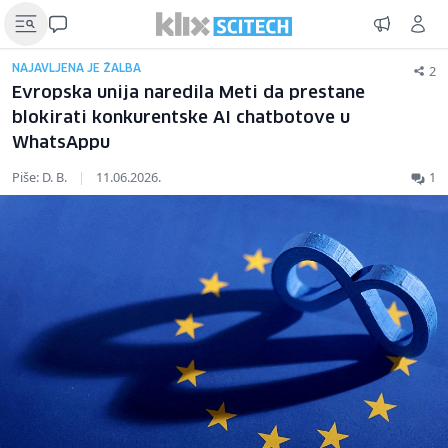
2
NAJAVLJENA JE ŽALBA
Evropska unija naredila Meti da prestane
blokirati konkurentske AI chatbotove u
WhatsAppu
Piše: D. B.
|
11.06.2026.
1