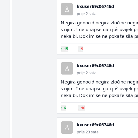
kxuser69c06746d
prije 2 sata
Negira genocid negira zločine negir
s njim. I ne uhapse ga i još uvijek p
neka bi. Dok im se ne pokaže sila p
↑
15
↓
9
kxuser69c06746d
prije 2 sata
Negira genocid negira zločine negir
s njim. I ne uhapse ga i još uvijek p
neka bi. Dok im se ne pokaže sila p
↑
6
↓
10
kxuser69c06746d
prije 23 sata