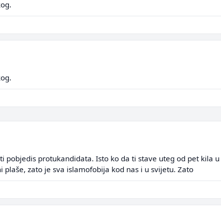
kog.
kog.
ti pobjedis protukandidata. Isto ko da ti stave uteg od pet kila u u
ni plaše, zato je sva islamofobija kod nas i u svijetu. Zato