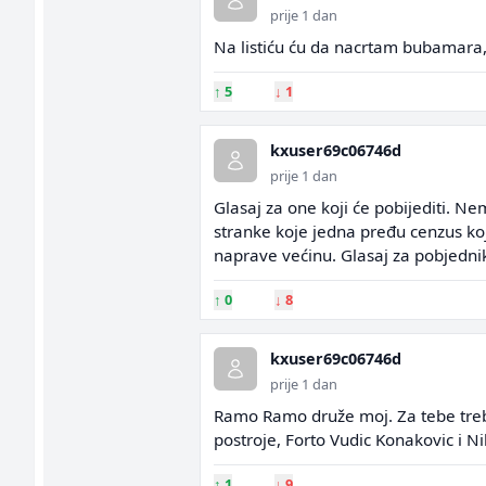
prije 1 dan
Na listiću ću da nacrtam bubamara,
↑
5
↓
1
kxuser69c06746d
prije 1 dan
Glasaj za one koji će pobijediti. N
stranke koje jedna pređu cenzus koji 
naprave većinu. Glasaj za pobjedni
↑
0
↓
8
kxuser69c06746d
prije 1 dan
Ramo Ramo druže moj. Za tebe treba 
postroje, Forto Vudic Konakovic i Ni
↑
1
↓
9