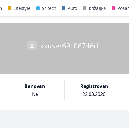
n
Lifestyle
Scitech
Auto
Križaljka
Posa
kxuser69c06746d
Banovan
Registrovan
Ne
22.03.2026.