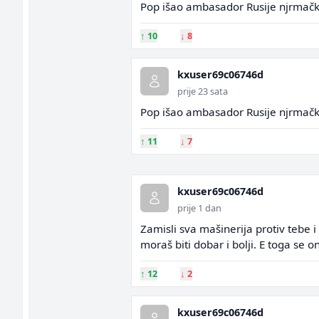
Pop išao ambasador Rusije njrmač
↑
10
↓
8
kxuser69c06746d
prije 23 sata
Pop išao ambasador Rusije njrmač
↑
11
↓
7
kxuser69c06746d
prije 1 dan
Zamisli sva mašinerija protiv tebe i 
moraš biti dobar i bolji. E toga se o
↑
12
↓
2
kxuser69c06746d