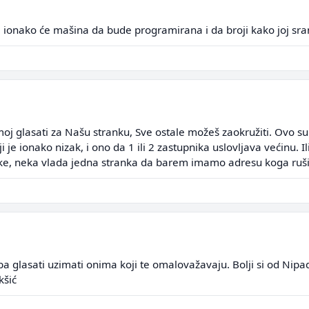
 ionako će mašina da bude programirana i da broji kako joj sra
emoj glasati za Našu stranku, Sve ostale možeš zaokružiti. Ovo s
je ionako nizak, i ono da 1 ili 2 zastupnika uslovljava većinu. Il
ke, neka vlada jedna stranka da barem imamo adresu koga rušit
glasati uzimati onima koji te omalovažavaju. Bolji si od Nipad
kšić