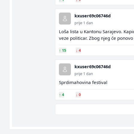
kxuser69c06746d
prije 1 dan
Loša lista u Kantonu Sarajevo. Kapid
veze politicar. Zbog njeg će ponovo i
↑
15
↓
4
kxuser69c06746d
prije 1 dan
Sprdimahovina festival
↑
4
↓
0