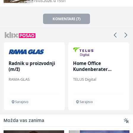
19.03.2026. u 15:01
KOMENTARI (7)
Radnik u proizvodnji
Home Office
(m/ž)
Kundenberater
(m/w/d) für Vattenfall
RAMA-GLAS
TELUS Digital
Sarajevo
Sarajevo
Možda vas zanima