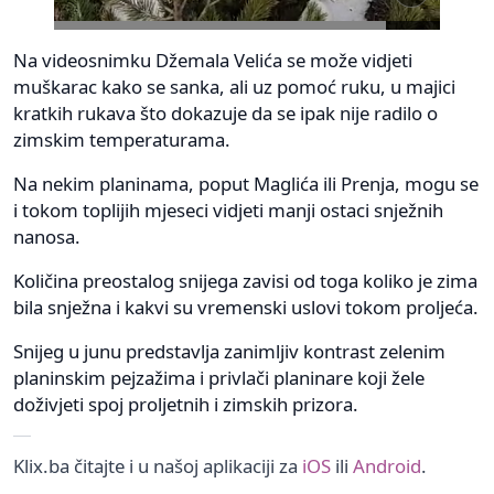
Na videosnimku Džemala Velića se može vidjeti
muškarac kako se sanka, ali uz pomoć ruku, u majici
kratkih rukava što dokazuje da se ipak nije radilo o
zimskim temperaturama.
Na nekim planinama, poput Maglića ili Prenja, mogu se
i tokom toplijih mjeseci vidjeti manji ostaci snježnih
nanosa.
Količina preostalog snijega zavisi od toga koliko je zima
bila snježna i kakvi su vremenski uslovi tokom proljeća.
Snijeg u junu predstavlja zanimljiv kontrast zelenim
planinskim pejzažima i privlači planinare koji žele
doživjeti spoj proljetnih i zimskih prizora.
Klix.ba čitajte i u našoj aplikaciji za
iOS
ili
Android
.