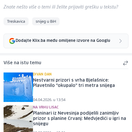
Znate nešto više o temi ili želite prijaviti grešku u tekstu?
Treskavica
snijeg u BiH
Dodajte Klix.ba među omiljene izvore na Googlu
Više na istu temu
DIVAN DAN
Nestvarni prizori s vrha Bjelašnice:
Plavetnilo "okupalo" tri metra snijega
04.04.2026. u 13:54
NA VRHU LISAC
Planinari iz Nevesinja podijelili zanimljiv
prizor s planine Crvanj: Medvjedići u igri na
snijegu