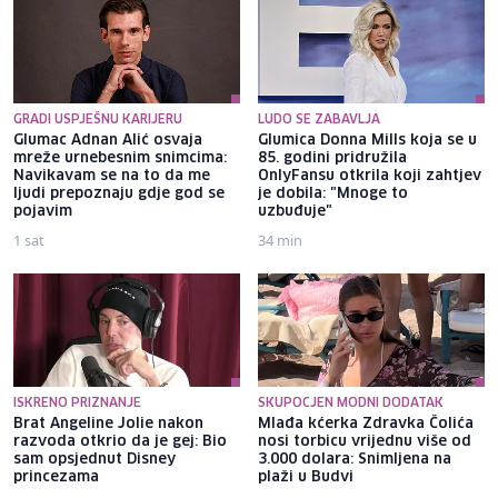
GRADI USPJEŠNU KARIJERU
LUDO SE ZABAVLJA
Glumac Adnan Alić osvaja
Glumica Donna Mills koja se u
mreže urnebesnim snimcima:
85. godini pridružila
Navikavam se na to da me
OnlyFansu otkrila koji zahtjev
ljudi prepoznaju gdje god se
je dobila: "Mnoge to
pojavim
uzbuđuje"
1 sat
34 min
ISKRENO PRIZNANJE
SKUPOCJEN MODNI DODATAK
Brat Angeline Jolie nakon
Mlađa kćerka Zdravka Čolića
razvoda otkrio da je gej: Bio
nosi torbicu vrijednu više od
sam opsjednut Disney
3.000 dolara: Snimljena na
princezama
plaži u Budvi