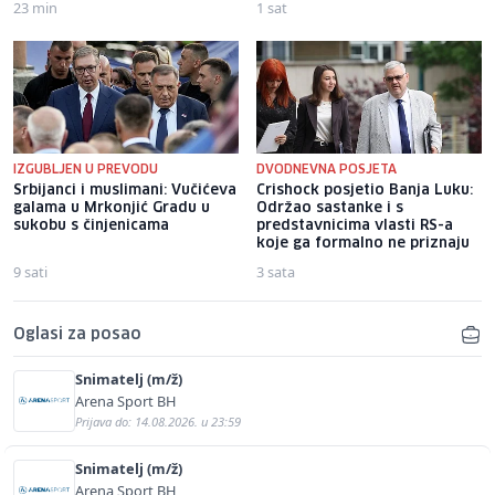
23 min
1 sat
IZGUBLJEN U PREVODU
DVODNEVNA POSJETA
Srbijanci i muslimani: Vučićeva
Crishock posjetio Banja Luku:
galama u Mrkonjić Gradu u
Održao sastanke i s
sukobu s činjenicama
predstavnicima vlasti RS-a
koje ga formalno ne priznaju
9 sati
3 sata
Oglasi za posao
Snimatelj (m/ž)
Arena Sport BH
Prijava do: 14.08.2026. u 23:59
Snimatelj (m/ž)
Arena Sport BH