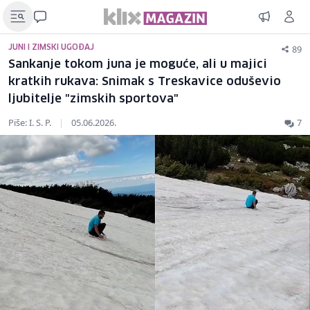
89
JUNI I ZIMSKI UGOĐAJ
Sankanje tokom juna je moguće, ali u majici
kratkih rukava: Snimak s Treskavice oduševio
ljubitelje "zimskih sportova"
Piše: I. S. P.
|
05.06.2026.
7