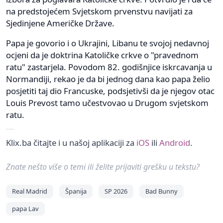
na predstojećem Svjetskom prvenstvu navijati za
Sjedinjene Američke Države.
Papa je govorio i o Ukrajini, Libanu te svojoj nedavnoj
ocjeni da je doktrina Katoličke crkve o "pravednom
ratu" zastarjela. Povodom 82. godišnjice iskrcavanja u
Normandiji, rekao je da bi jednog dana kao papa želio
posjetiti taj dio Francuske, podsjetivši da je njegov otac
Louis Prevost tamo učestvovao u Drugom svjetskom
ratu.
Klix.ba čitajte i u našoj aplikaciji za
iOS
ili
Android
.
Znate nešto više o temi ili želite prijaviti grešku u tekstu?
Real Madrid
Španija
SP 2026
Bad Bunny
papa Lav