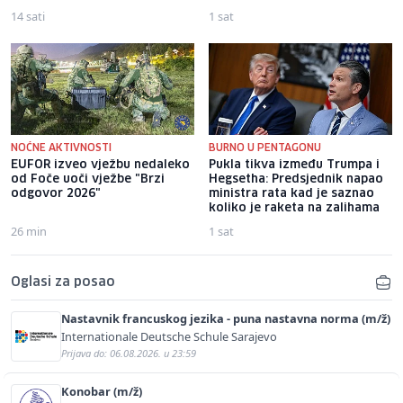
14 sati
1 sat
NOĆNE AKTIVNOSTI
BURNO U PENTAGONU
EUFOR izveo vježbu nedaleko
Pukla tikva između Trumpa i
od Foče uoči vježbe "Brzi
Hegsetha: Predsjednik napao
odgovor 2026"
ministra rata kad je saznao
koliko je raketa na zalihama
26 min
1 sat
Oglasi za posao
Nastavnik francuskog jezika - puna nastavna norma (m/ž)
Internationale Deutsche Schule Sarajevo
Prijava do: 06.08.2026. u 23:59
Konobar (m/ž)