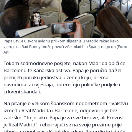
Papa Lav je u svom avionu prilikom slijetanja u Madrid rekao kako
vjeruje da Bad Bunny može privući više mladih u Španiji nego on (Foto:
AP)
Tokom sedmodnevne posjete, nakon Madrida obići će i
Barcelonu te Kanarska ostrva. Papa je poručio da želi
prenijeti poruku jedinstva u zemlji koju, prema
navodima iz izvještaja, opterećuju političke podjele i
crkveni skandali.
Na pitanje o velikom španskom nogometnom rivalstvu
između Real Madrida i Barcelone, odgovorio je bez
zadrške: "To je lako. Papa je za sve timove, ali Prevost
je Real Madrid", referirajući se na svoje prezime prije
izbora za poglavara Katoličke crkve. Potvrdio je i da će