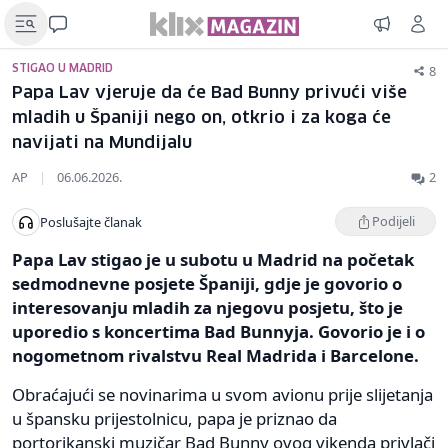
8
STIGAO U MADRID
Papa Lav vjeruje da će Bad Bunny privući više
mladih u Španiji nego on, otkrio i za koga će
navijati na Mundijalu
AP
|
06.06.2026.
2
Podijeli
Poslušajte članak
Papa Lav stigao je u subotu u Madrid na početak
sedmodnevne posjete Španiji, gdje je govorio o
interesovanju mladih za njegovu posjetu, što je
uporedio s koncertima Bad Bunnyja. Govorio je i o
nogometnom rivalstvu Real Madrida i Barcelone.
Obraćajući se novinarima u svom avionu prije slijetanja
u špansku prijestolnicu, papa je priznao da
portorikanski muzičar Bad Bunny ovog vikenda privlači