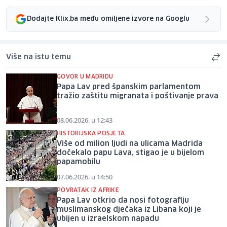
Dodajte Klix.ba među omiljene izvore na Googlu
Više na istu temu
GOVOR U MADRIDU
Papa Lav pred španskim parlamentom
tražio zaštitu migranata i poštivanje prava
08.06.2026. u 12:43
HISTORIJSKA POSJETA
Više od milion ljudi na ulicama Madrida
dočekalo papu Lava, stigao je u bijelom
papamobilu
07.06.2026. u 14:50
POVRATAK IZ AFRIKE
Papa Lav otkrio da nosi fotografiju
muslimanskog dječaka iz Libana koji je
ubijen u izraelskom napadu