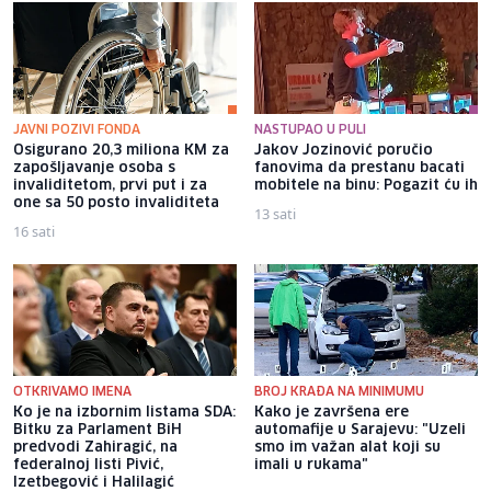
JAVNI POZIVI FONDA
NASTUPAO U PULI
Osigurano 20,3 miliona KM za
Jakov Jozinović poručio
zapošljavanje osoba s
fanovima da prestanu bacati
invaliditetom, prvi put i za
mobitele na binu: Pogazit ću ih
one sa 50 posto invaliditeta
13 sati
16 sati
OTKRIVAMO IMENA
BROJ KRAĐA NA MINIMUMU
Ko je na izbornim listama SDA:
Kako je završena ere
Bitku za Parlament BiH
automafije u Sarajevu: "Uzeli
predvodi Zahiragić, na
smo im važan alat koji su
federalnoj listi Pivić,
imali u rukama"
Izetbegović i Halilagić