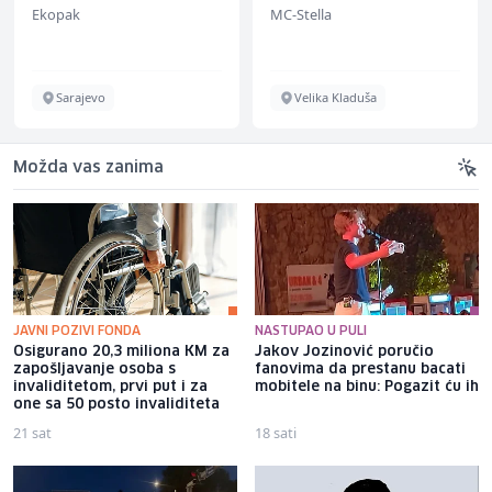
Ekopak
MC-Stella
Sarajevo
Velika Kladuša
Možda vas zanima
JAVNI POZIVI FONDA
NASTUPAO U PULI
Osigurano 20,3 miliona KM za
Jakov Jozinović poručio
zapošljavanje osoba s
fanovima da prestanu bacati
invaliditetom, prvi put i za
mobitele na binu: Pogazit ću ih
one sa 50 posto invaliditeta
21 sat
18 sati