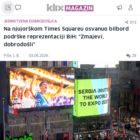
973
JEDINSTVENA DOBRODOŠLICA
Na njujorškom Times Squareu osvanuo bilbord
podrške reprezentaciji BiH: "Zmajevi,
dobrodošli"
Piše: I. B.
|
03.06.2026.
28