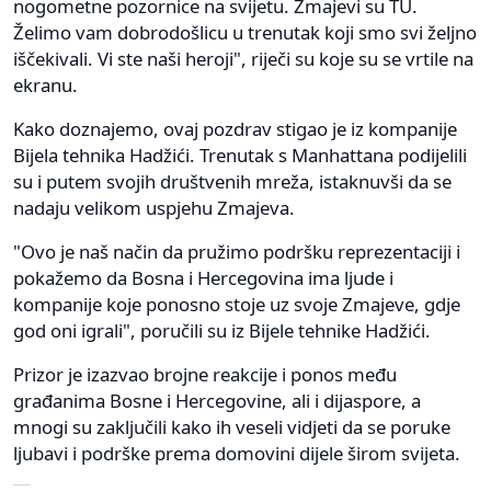
nogometne pozornice na svijetu. Zmajevi su TU.
Želimo vam dobrodošlicu u trenutak koji smo svi željno
iščekivali. Vi ste naši heroji", riječi su koje su se vrtile na
ekranu.
Kako doznajemo, ovaj pozdrav stigao je iz kompanije
Bijela tehnika Hadžići. Trenutak s Manhattana podijelili
su i putem svojih društvenih mreža, istaknuvši da se
nadaju velikom uspjehu Zmajeva.
"Ovo je naš način da pružimo podršku reprezentaciji i
pokažemo da Bosna i Hercegovina ima ljude i
kompanije koje ponosno stoje uz svoje Zmajeve, gdje
god oni igrali", poručili su iz Bijele tehnike Hadžići.
Prizor je izazvao brojne reakcije i ponos među
građanima Bosne i Hercegovine, ali i dijaspore, a
mnogi su zaključili kako ih veseli vidjeti da se poruke
ljubavi i podrške prema domovini dijele širom svijeta.