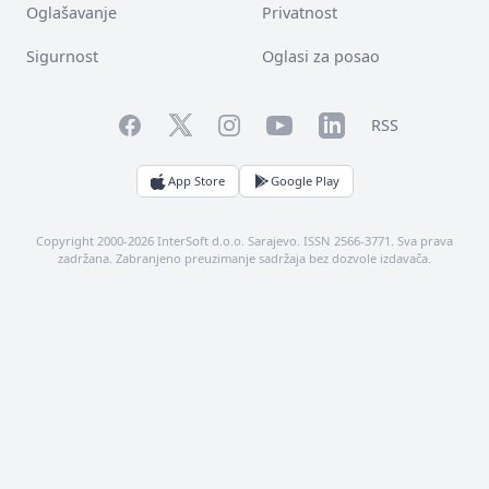
Oglašavanje
Privatnost
Sigurnost
Oglasi za posao
Facebook
YouTube
LinkedIn
Twitter
Instagram
RSS
App Store
Google Play
Copyright 2000-2026 InterSoft d.o.o. Sarajevo. ISSN 2566-3771. Sva prava
zadržana. Zabranjeno preuzimanje sadržaja bez dozvole izdavača.