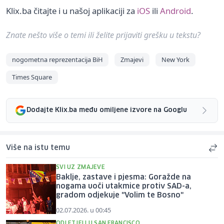
Klix.ba čitajte i u našoj aplikaciji za
iOS
ili
Android
.
Znate nešto više o temi ili želite prijaviti grešku u tekstu?
nogometna reprezentacija BiH
Zmajevi
New York
Times Square
Dodajte Klix.ba među omiljene izvore na Googlu
Više na istu temu
SVI UZ ZMAJEVE
Baklje, zastave i pjesma: Goražde na
nogama uoči utakmice protiv SAD-a,
gradom odjekuje "Volim te Bosno"
02.07.2026. u 00:45
ODLETJELI U SAN FRANCISCO