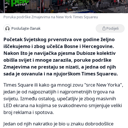
Poruka podrške Zmajevima na New York Times Squareu
Podijeli
Poslušajte članak
Početak Svjetskog prvenstva ove godine željno
iščekujemo i zbog učešća Bosne i Hercegovine.
Nakon što je navijačka pjesma Dubioze kolektiv
obišla svijet i mnoge zarazila, poruke podrške
Zmajevima ne prestaju se nizati, a jedna od njih
sada je osvanula i na njujorškom Times Squareu.
Times Square ili kako ga mnogi zovu "srce New Yorka",
jedan je od najpoznatijih i najprometnijih trgova na
svijetu. Između ostalog, upečatljiv je zbog masivnih
LED ekrana na kojima se svakodnevno smjenjuje veliki
broj reklama i spotova.
Jedan od njih nakratko je bio u znaku dobrodošlice