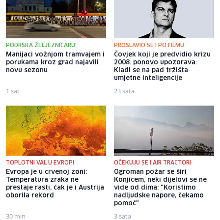
PODRŠKA ŽELJEZNIČARU
PROSLAVIO SE I PO FILMU
Manijaci vožnjom tramvajem i
Čovjek koji je predvidio krizu
porukama kroz grad najavili
2008. ponovo upozorava:
novu sezonu
Kladi se na pad tržišta
umjetne inteligencije
1 sat
23 sata
TOPLOTNI VAL U EVROPI
OČEKUJU SE I AIR TRACTORI
Evropa je u crvenoj zoni:
Ogroman požar se širi
Temperatura zraka ne
Konjicem, neki dijelovi se ne
prestaje rasti, čak je i Austrija
vide od dima: "Koristimo
oborila rekord
nadljudske napore, čekamo
pomoć"
30 min
3 sata