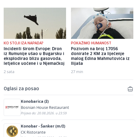
KO STOJI IZA NAPADA?
POKAŽIMO HUMANOST
Incidenti širom Evrope: Dron
Pozivom na broj 17056
iz Rumunije ušao u Bugarsku i
donirate 2 KM za liječenje
eksplodirao blizu gasovoda,
malog Edina Mahmutovića iz
letjelice uočene i u Njemačkoj
Ilijaša
2 sata
27 min
Oglasi za posao
Konobarica (ž)
Bosnian House Restaurant
Prijava do: 20.08.2026. u 23:59
Konobar - Šanker (m/ž)
CK Ristorante