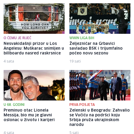
O ČEMU JE RIJEČ
WWIN LIGA BIH
Nesvakidašnji prizor u Los
Željezničar na Grbavici
Angelesu: Muškarac snimljen u
savladao BSK i trijumfalno
billboardu nasred raskrsnice
počeo novu sezonu
4 sata
19 sati
U 68. GODINI
PRVA POSJETA
Preminuo otac Lionela
Zelenski u Beogradu: Zahvalio
Messija, bio mu je glavni
se Vučiću na podršci koju
oslonac u životu i karijeri
Srbija pruža ukrajinskom
narodu
4 sata
5 sati