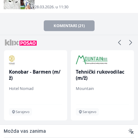
28.03.2026. u 11:30
KOMENTARI (21)
Konobar - Barmen (m/
Tehnički rukovodilac
ž)
(m/ž)
Hotel Nomad
Mountain
Sarajevo
Sarajevo
Možda vas zanima