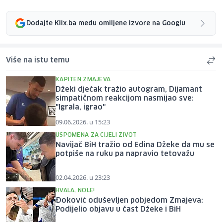
Dodajte Klix.ba među omiljene izvore na Googlu
Više na istu temu
KAPITEN ZMAJEVA
Džeki dječak tražio autogram, Dijamant
simpatičnom reakcijom nasmijao sve:
"Igrala, igrao"
09.06.2026. u 15:23
USPOMENA ZA CIJELI ŽIVOT
Navijač BiH tražio od Edina Džeke da mu se
potpiše na ruku pa napravio tetovažu
02.04.2026. u 23:23
HVALA, NOLE!
Đoković oduševljen pobjedom Zmajeva:
Podijelio objavu u čast Džeke i BiH