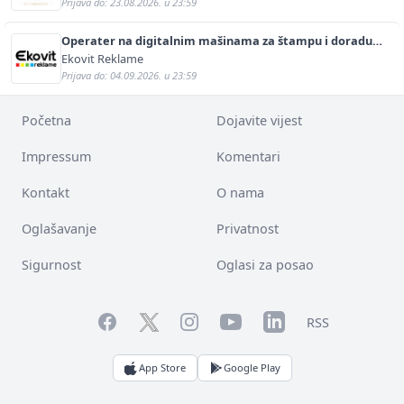
Prijava do: 23.08.2026. u 23:59
Operater na digitalnim mašinama za štampu i doradu
(m/ž)
Ekovit Reklame
Prijava do: 04.09.2026. u 23:59
Početna
Dojavite vijest
Impressum
Komentari
Kontakt
O nama
Oglašavanje
Privatnost
Sigurnost
Oglasi za posao
Facebook
YouTube
LinkedIn
Twitter
Instagram
RSS
App Store
Google Play