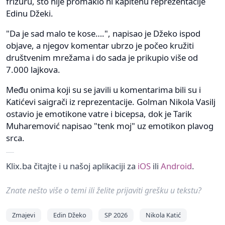
frizuru, što nije promaklo ni kapitenu reprezentacije
Edinu Džeki.
"Da je sad malo te kose….", napisao je Džeko ispod
objave, a njegov komentar ubrzo je počeo kružiti
društvenim mrežama i do sada je prikupio više od
7.000 lajkova.
Među onima koji su se javili u komentarima bili su i
Katićevi saigrači iz reprezentacije. Golman Nikola Vasilj
ostavio je emotikone vatre i bicepsa, dok je Tarik
Muharemović napisao "tenk moj" uz emotikon plavog
srca.
Klix.ba čitajte i u našoj aplikaciji za
iOS
ili
Android
.
Znate nešto više o temi ili želite prijaviti grešku u tekstu?
Zmajevi
Edin Džeko
SP 2026
Nikola Katić