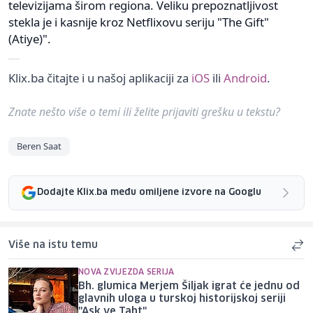
televizijama širom regiona. Veliku prepoznatljivost
stekla je i kasnije kroz Netflixovu seriju "The Gift"
(Atiye)".
Klix.ba čitajte i u našoj aplikaciji za
iOS
ili
Android
.
Znate nešto više o temi ili želite prijaviti grešku u tekstu?
Beren Saat
Dodajte Klix.ba među omiljene izvore na Googlu
Više na istu temu
NOVA ZVIJEZDA SERIJA
Bh. glumica Merjem Šiljak igrat će jednu od
glavnih uloga u turskoj historijskoj seriji
"Ask ve Taht"