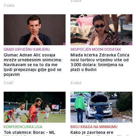
3 sata
3 sata
GRADI USPJEŠNU KARIJERU
SKUPOCJEN MODNI DODATAK
Glumac Adnan Alić osvaja
Mlađa kćerka Zdravka Čolića
mreže urnebesnim snimcima:
nosi torbicu vrijednu više od
Navikavam se na to da me
3.000 dolara: Snimljena na
ljudi prepoznaju gdje god se
plaži u Budvi
pojavim
5 sati
4 sata
KONFERENCIJSKA LIGA
BROJ KRAĐA NA MINIMUMU
Tok utakmice: Borac - ML
Kako je završena ere