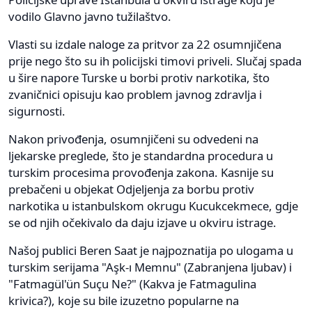
vodilo Glavno javno tužilaštvo.
Vlasti su izdale naloge za pritvor za 22 osumnjičena
prije nego što su ih policijski timovi priveli. Slučaj spada
u šire napore Turske u borbi protiv narkotika, što
zvaničnici opisuju kao problem javnog zdravlja i
sigurnosti.
Nakon privođenja, osumnjičeni su odvedeni na
ljekarske preglede, što je standardna procedura u
turskim procesima provođenja zakona. Kasnije su
prebačeni u objekat Odjeljenja za borbu protiv
narkotika u istanbulskom okrugu Kucukcekmece, gdje
se od njih očekivalo da daju izjave u okviru istrage.
Našoj publici Beren Saat je najpoznatija po ulogama u
turskim serijama "Aşk-ı Memnu" (Zabranjena ljubav) i
"Fatmagül'ün Suçu Ne?" (Kakva je Fatmagulina
krivica?), koje su bile izuzetno popularne na