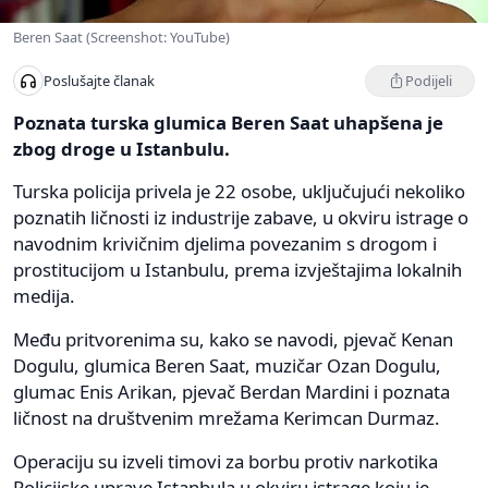
Beren Saat (Screenshot: YouTube)
Podijeli
Poslušajte članak
Poznata turska glumica Beren Saat uhapšena je
zbog droge u Istanbulu.
Turska policija privela je 22 osobe, uključujući nekoliko
poznatih ličnosti iz industrije zabave, u okviru istrage o
navodnim krivičnim djelima povezanim s drogom i
prostitucijom u Istanbulu, prema izvještajima lokalnih
medija.
Među pritvorenima su, kako se navodi, pjevač Kenan
Dogulu, glumica Beren Saat, muzičar Ozan Dogulu,
glumac Enis Arikan, pjevač Berdan Mardini i poznata
ličnost na društvenim mrežama Kerimcan Durmaz.
Operaciju su izveli timovi za borbu protiv narkotika
Policijske uprave Istanbula u okviru istrage koju je