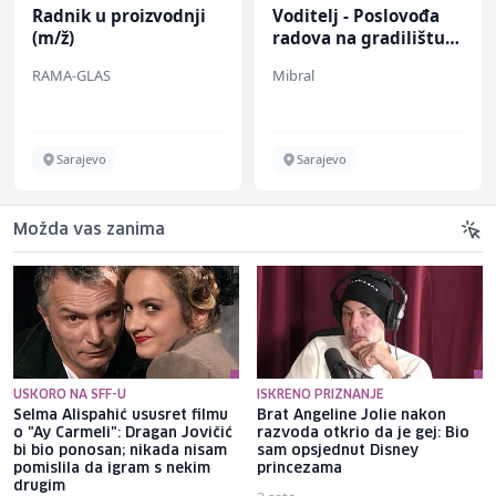
Radnik u proizvodnji
Voditelj - Poslovođa
(m/ž)
radova na gradilištu
(m/ž)
RAMA-GLAS
Mibral
Sarajevo
Sarajevo
Možda vas zanima
USKORO NA SFF-U
ISKRENO PRIZNANJE
Selma Alispahić ususret filmu
Brat Angeline Jolie nakon
o "Ay Carmeli": Dragan Jovičić
razvoda otkrio da je gej: Bio
bi bio ponosan; nikada nisam
sam opsjednut Disney
pomislila da igram s nekim
princezama
drugim