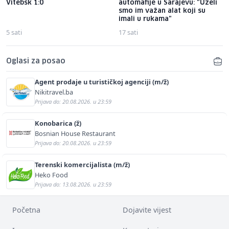
Vitebsk 1:0
automafije u Sarajevu: "Uzeli
smo im važan alat koji su
imali u rukama"
5 sati
17 sati
Oglasi za posao
Agent prodaje u turističkoj agenciji (m/ž)
Nikitravel.ba
Prijava do: 20.08.2026. u 23:59
Konobarica (ž)
Bosnian House Restaurant
Prijava do: 20.08.2026. u 23:59
Terenski komercijalista (m/ž)
Heko Food
Prijava do: 13.08.2026. u 23:59
Početna
Dojavite vijest