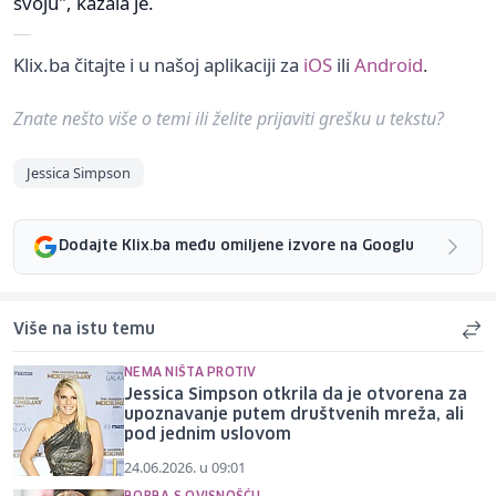
svoju", kazala je.
Klix.ba čitajte i u našoj aplikaciji za
iOS
ili
Android
.
Znate nešto više o temi ili želite prijaviti grešku u tekstu?
Jessica Simpson
Dodajte Klix.ba među omiljene izvore na Googlu
Više na istu temu
NEMA NIŠTA PROTIV
Jessica Simpson otkrila da je otvorena za
upoznavanje putem društvenih mreža, ali
pod jednim uslovom
24.06.2026. u 09:01