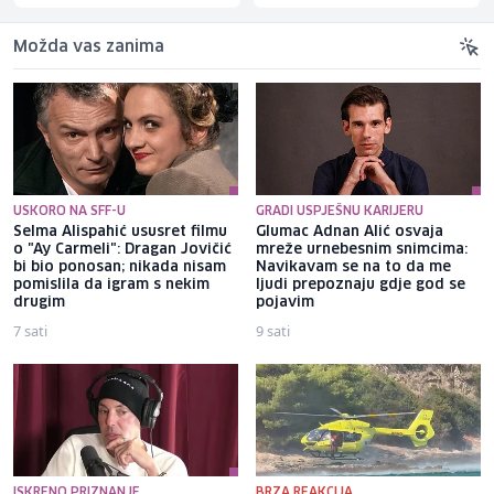
Možda vas zanima
USKORO NA SFF-U
GRADI USPJEŠNU KARIJERU
Selma Alispahić ususret filmu
Glumac Adnan Alić osvaja
o "Ay Carmeli": Dragan Jovičić
mreže urnebesnim snimcima:
bi bio ponosan; nikada nisam
Navikavam se na to da me
pomislila da igram s nekim
ljudi prepoznaju gdje god se
drugim
pojavim
7 sati
9 sati
ISKRENO PRIZNANJE
BRZA REAKCIJA