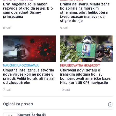
Brat Angeline Jolie nakon
Drama na Hvaru: Mlada žena
razvoda otkrio da je gej: Bio
kolabirala na morskim
sam opsjednut Disney
stijenama, pilot helikoptera
princezama
izveo opasan manevar da
stigne do nje
8 sati
9 sati
NAUČNICI UPOZORAVAJU
NEVJEROVATNA HRABROST
Umjetna inteligencija stvorila
Otkriveni novi detalji o
nove viruse koji ne postoje u
iranskim pilotima koji su
prirodi: Veliki korak, ali i strah
bombardovali američke baze:
od zloupotrebe
Nisu koristili GPS navigaciju
7 sati
10 sati
Oglasi za posao
Kozmetičarka (ž)