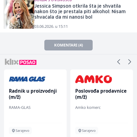
BORBA S OVISNOŠĆU
Jessica Simpson otkrila šta je shvatila
nakon što je prestala piti alkohol: Nisam
shvaćala da mi nanosi bol
03.06.2026. u 15:11
KOMENTARI (4)
Radnik u proizvodnji
Poslovođa prodavnice
(m/ž)
(m/ž)
RAMA-GLAS
Amko komerc
Sarajevo
Sarajevo