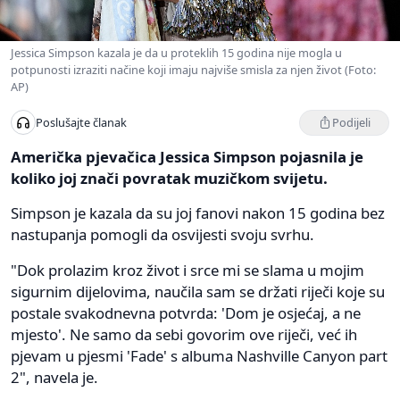
Jessica Simpson kazala je da u proteklih 15 godina nije mogla u
potpunosti izraziti načine koji imaju najviše smisla za njen život (Foto:
AP)
Podijeli
Poslušajte članak
Američka pjevačica Jessica Simpson pojasnila je
koliko joj znači povratak muzičkom svijetu.
Simpson je kazala da su joj fanovi nakon 15 godina bez
nastupanja pomogli da osvijesti svoju svrhu.
"Dok prolazim kroz život i srce mi se slama u mojim
sigurnim dijelovima, naučila sam se držati riječi koje su
postale svakodnevna potvrda: 'Dom je osjećaj, a ne
mjesto'. Ne samo da sebi govorim ove riječi, već ih
pjevam u pjesmi 'Fade' s albuma Nashville Canyon part
2", navela je.