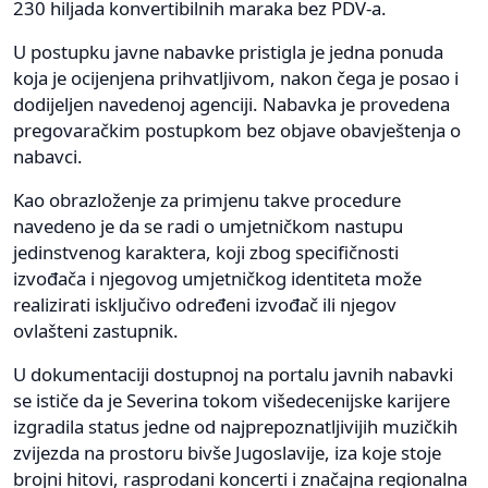
230 hiljada konvertibilnih maraka bez PDV-a.
U postupku javne nabavke pristigla je jedna ponuda
koja je ocijenjena prihvatljivom, nakon čega je posao i
dodijeljen navedenoj agenciji. Nabavka je provedena
pregovaračkim postupkom bez objave obavještenja o
nabavci.
Kao obrazloženje za primjenu takve procedure
navedeno je da se radi o umjetničkom nastupu
jedinstvenog karaktera, koji zbog specifičnosti
izvođača i njegovog umjetničkog identiteta može
realizirati isključivo određeni izvođač ili njegov
ovlašteni zastupnik.
U dokumentaciji dostupnoj na portalu javnih nabavki
se ističe da je Severina tokom višedecenijske karijere
izgradila status jedne od najprepoznatljivijih muzičkih
zvijezda na prostoru bivše Jugoslavije, iza koje stoje
brojni hitovi, rasprodani koncerti i značajna regionalna