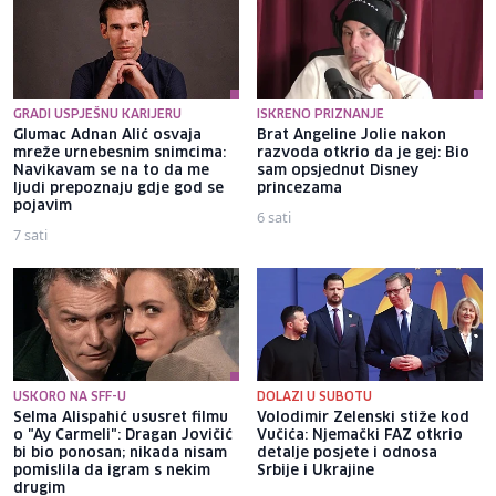
GRADI USPJEŠNU KARIJERU
ISKRENO PRIZNANJE
Glumac Adnan Alić osvaja
Brat Angeline Jolie nakon
mreže urnebesnim snimcima:
razvoda otkrio da je gej: Bio
Navikavam se na to da me
sam opsjednut Disney
ljudi prepoznaju gdje god se
princezama
pojavim
6 sati
7 sati
USKORO NA SFF-U
DOLAZI U SUBOTU
Selma Alispahić ususret filmu
Volodimir Zelenski stiže kod
o "Ay Carmeli": Dragan Jovičić
Vučića: Njemački FAZ otkrio
bi bio ponosan; nikada nisam
detalje posjete i odnosa
pomislila da igram s nekim
Srbije i Ukrajine
drugim