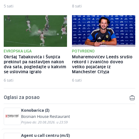
5 sati
8 sati
EVROPSKA LIGA
POTVRĐENO
Okršaj Tabakovića i Šunjića
Muharemovićev Leeds srušio
prekinut pa nastavljen nakon
rekord i zvanično doveo
dva sata, pogledajte u kakvim
veliko pojačanje iz
se uslovima igralo
Manchester Cityja
6 sati
6 sati
Oglasi za posao
Konobarica (ž)
Bosnian House Restaurant
Prijava do: 20.08.2026. u 23:59
Agent u call centru (m/ž)