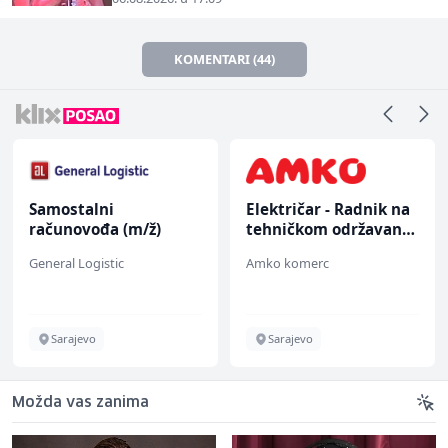
KOMENTARI (44)
Samostalni
Električar - Radnik na
računovođa (m/ž)
tehničkom održavanju
(m/ž)
General Logistic
Amko komerc
Sarajevo
Sarajevo
Možda vas zanima