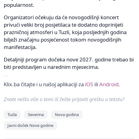
popularnost.
Organizatori očekuju da će novogodišnji koncert
privući veliki broj posjetilaca te dodatno doprinijeti
prazničnoj atmosferi u Tuzli, koja posljednjih godina
bilježi značajnu posjećenost tokom novogodišnjih
manifestacija.
Detaljniji program dočeka nove 2027. godine trebao bi
biti predstavljen u narednim mjesecima.
Klix.ba čitajte i u našoj aplikaciji za
iOS
ili
Android
.
Znate nešto više o temi ili želite prijaviti grešku u tekstu?
Tuzla
Severina
Nova godina
Javni doček Nove godine