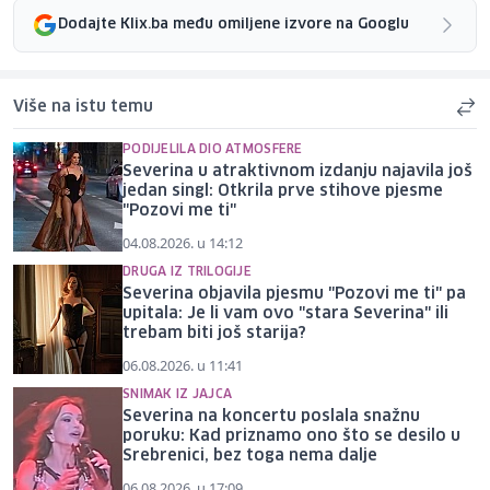
Dodajte Klix.ba među omiljene izvore na Googlu
Više na istu temu
PODIJELILA DIO ATMOSFERE
Severina u atraktivnom izdanju najavila još
jedan singl: Otkrila prve stihove pjesme
"Pozovi me ti"
04.08.2026. u 14:12
DRUGA IZ TRILOGIJE
Severina objavila pjesmu "Pozovi me ti" pa
upitala: Je li vam ovo "stara Severina" ili
trebam biti još starija?
06.08.2026. u 11:41
SNIMAK IZ JAJCA
Severina na koncertu poslala snažnu
poruku: Kad priznamo ono što se desilo u
Srebrenici, bez toga nema dalje
06.08.2026. u 17:09