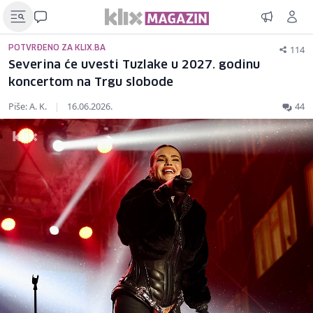
114
POTVRĐENO ZA KLIX.BA
Severina će uvesti Tuzlake u 2027. godinu
koncertom na Trgu slobode
Piše: A. K.
|
16.06.2026.
44