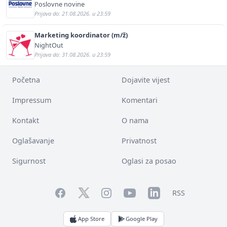
Poslovne novine
Prijava do: 21.08.2026. u 23:59
Marketing koordinator (m/ž)
NightOut
Prijava do: 31.08.2026. u 23:59
Početna
Dojavite vijest
Impressum
Komentari
Kontakt
O nama
Oglašavanje
Privatnost
Sigurnost
Oglasi za posao
Facebook
YouTube
LinkedIn
Twitter
Instagram
RSS
App Store
Google Play