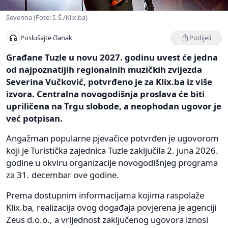
Severina (Foto: I. Š./Klix.ba)
Podijeli
Poslušajte članak
Građane Tuzle u novu 2027. godinu uvest će jedna
od najpoznatijih regionalnih muzičkih zvijezda
Severina Vučković, potvrđeno je za Klix.ba iz više
izvora. Centralna novogodišnja proslava će biti
upriličena na Trgu slobode, a neophodan ugovor je
već potpisan.
Angažman popularne pjevačice potvrđen je ugovorom
koji je Turistička zajednica Tuzle zaključila 2. juna 2026.
godine u okviru organizacije novogodišnjeg programa
za 31. decembar ove godine.
Prema dostupnim informacijama kojima raspolaže
Klix.ba, realizacija ovog događaja povjerena je agenciji
Zeus d.o.o., a vrijednost zaključenog ugovora iznosi