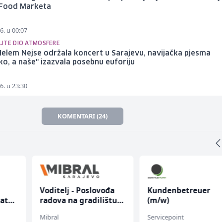
 Food Marketa
6. u 00:07
JTE DIO ATMOSFERE
elem Nejse održala koncert u Sarajevu, navijačka pjesma
ko, a naše" izazvala posebnu euforiju
6. u 23:30
KOMENTARI (24)
Voditelj - Poslovođa
Kundenbetreuer
rata
radova na gradilištu
(m/w)
(m/ž)
Mibral
Servicepoint