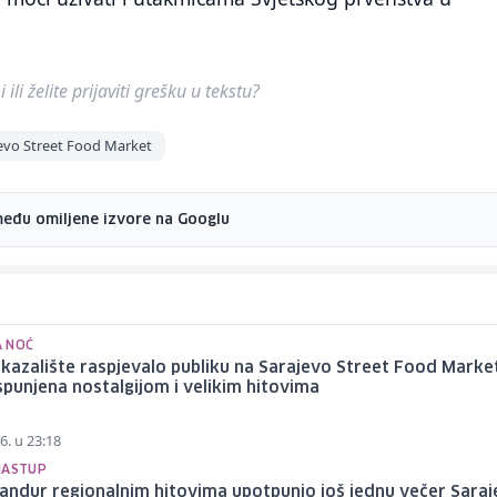
ili želite prijaviti grešku u tekstu?
evo Street Food Market
među omiljene izvore na Googlu
 NOĆ
 kazalište raspjevalo publiku na Sarajevo Street Food Marke
spunjena nostalgijom i velikim hitovima
6. u 23:18
NASTUP
andur regionalnim hitovima upotpunio još jednu večer Sara