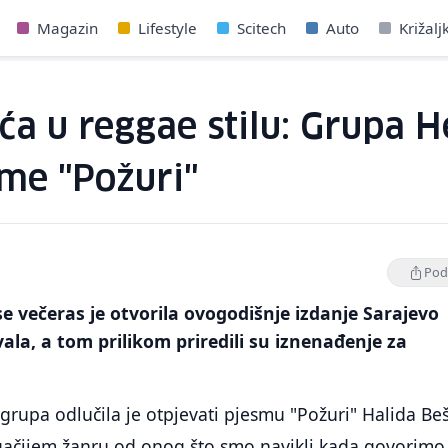
Magazin
Lifestyle
Scitech
Auto
Križalj
ića u reggae stilu: Grupa 
me "Požuri"
Podi
 večeras je otvorila ovogodišnje izdanje Sarajevo
vala, a tom prilikom priredili su iznenađenje za
grupa odlučila je otpjevati pjesmu "Požuri" Halida Beš
gačijem žanru od onog što smo navikli kada govorimo