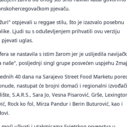
nskohercegovačkom pjevaču.
uri" otpjevali u reggae stilu, što je izazvalo posebnu
ike. Ljudi su s oduševljenjem prihvatili ovu verziju
e pjevati uglas.
ra se nastavila s istim žarom jer je uslijedila navijač
a naše", posljednji singl grupe posvećen uspjehu Zma
ednih 40 dana na Sarajevo Street Food Marketu pore
onude, nastupat će brojni domaći i regionalni izvođač
lište, S.A.R.S., Sara Jo, Vesna Pisarović, Grše, Lexingto
ić, Rock ko fol, Mirza Pandur i Berin Buturović, kao i
dovi.
će moći uživati i utakmicama Svjetskog prvenstva u