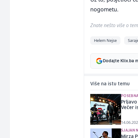
nogometu.
Znate nešto više o temi 
Helem Nejse
Saraj
Dodajte Klix.ba 
Više na istu temu
POSEBNA
Prljavo
Večer i
14.06.202
SJAJAN 
Mirza P