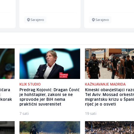
Sarajevo
Sarajevo
KLIX STUDIO
KAŽNJAVANJE MADRIDA
ničara
Predrag Kojović: Dragan Čović
Kineski obavještajci razo
:
je hohštapler, zakoni se ne
Tel Aviv: Mossad orkest
 korak
sprovode jer BiH nema
migrantsku krizu u Španij
praktični suverenitet
riječ je o osveti
7 sati
19 sati