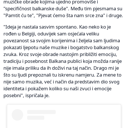
muzičke obrade kojima ujedno promoviše i
"specifičnost balkanske duše". Među tim pjesmama su
"Pamtit ću te", "Pjevat ćemo šta nam srce zna" i druge.
"Ideja je nastala sasvim spontano. Kao neko ko je
rođen u Belgiji, oduvijek sam osjećala veliku
povezanost sa svojim korijenima i željela sam ljudima
pokazati ljepotu naše muzike i bogatstvo balkanskog
zvuka. Kroz svoje obrade nastojim približiti emociju,
tradiciju i posebnost Balkana publici koja možda ranije
nije imala priliku da ih doživi na taj način. Drago mi je
što su ljudi prepoznali tu iskrenu namjeru. Za mene to
nije samo muzika, već i način da predstavim dio svog
identiteta i pokažem koliko su naši zvuci i emocije
posebni", ispričala je.