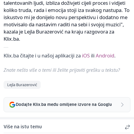
talentovanih ljudi, izbliza doživjeti cijeli proces i vidjeti
koliko truda, rada i emocija stoji iza svakog nastupa. To
iskustvo mi je donijelo novu perspektivu i dodatno me
motivisalo da nastavim raditi na sebi i svojoj muzici",
kazala je Lejla Burazerović na kraju razgovora za
Klix.ba.
Klix.ba čitajte i u našoj aplikaciji za
iOS
ili
Android
.
Znate nešto više o temi ili želite prijaviti grešku u tekstu?
Lejla Burazerović
Dodajte Klix.ba među omiljene izvore na Googlu
Više na istu temu