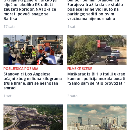
Ukrajinski general: Brčko je
Dalibor Ballian: Stanovnica
ključno, ukoliko RS odluči
Sarajeva tražila da se stablo
zauzeti koridor, NATO-a će
posječe jer ne vidi auto na
morati povući snage sa
parkingu; saditi po ovim
Baltika
vrućinama nije normalno
17 sati
1 sat
POSLJEDICA POŽARA
FILMSKE SCENE
Stanovnici Los Angelesa
Muškarac iz BiH u Italiji ukrao
očajni zbog miliona kilograma
kamion, policija morala pucati:
trule hrane, širi se nesnosan
"Samo sam se htio provozati"
smrad
1 sat
3 sata