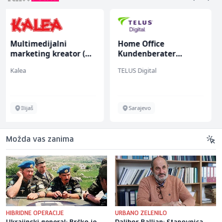
Home Office
Bravar -
Kundenberater
Elektrozavarivač (m)
(m/w/d) für ein
TELUS Digital
Mountain
renommiertes
Schuhunternehmen
Sarajevo
Sarajevo
Možda vas zanima
HIBRIDNE OPERACIJE
URBANO ZELENILO