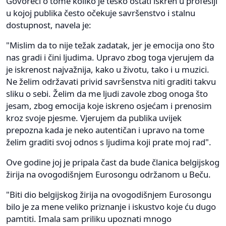
Govoreći o tome koliko je teško ostati iskren u profesiji
u kojoj publika često očekuje savršenstvo i stalnu
dostupnost, navela je:
"Mislim da to nije težak zadatak, jer je emocija ono što
nas gradi i čini ljudima. Upravo zbog toga vjerujem da
je iskrenost najvažnija, kako u životu, tako i u muzici.
Ne želim održavati privid savršenstva niti graditi takvu
sliku o sebi. Želim da me ljudi zavole zbog onoga što
jesam, zbog emocija koje iskreno osjećam i prenosim
kroz svoje pjesme. Vjerujem da publika uvijek
prepozna kada je neko autentičan i upravo na tome
želim graditi svoj odnos s ljudima koji prate moj rad".
Ove godine joj je pripala čast da bude članica belgijskog
žirija na ovogodišnjem Eurosongu održanom u Beču.
"Biti dio belgijskog žirija na ovogodišnjem Eurosongu
bilo je za mene veliko priznanje i iskustvo koje ću dugo
pamtiti. Imala sam priliku upoznati mnogo