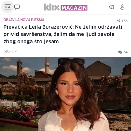
156
OBJAVILA NOVU PJESMU
Pjevačica Lejla Burazerović: Ne želim održavati
privid savršenstva, želim da me ljudi zavole
zbog onoga što jesam
Piše: I. S.
54