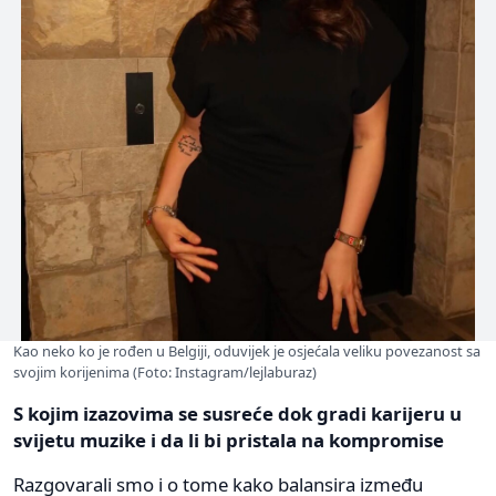
Kao neko ko je rođen u Belgiji, oduvijek je osjećala veliku povezanost sa
svojim korijenima (Foto: Instagram/lejlaburaz)
S kojim izazovima se susreće dok gradi karijeru u
svijetu muzike i da li bi pristala na kompromise
Razgovarali smo i o tome kako balansira između