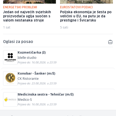
ENERGETSKI PROBLEMI
EUROSTATOVI PODACI
Jedan od najvećih svjetskih
Poljska ekonomija je šesta po
proizvođača uglja suočen s
veličini u EU, na putu je da
valom nestanaka struje
prestigne i Švicarsku
1 sat
5 sati
Oglasi za posao
Kozmetičarka (ž)
Idelle studio
Prijava do: 16.08.2026. u 23:59
Konobar - Šanker (m/ž)
CK Ristorante
Prijava do: 23.08.2026. u 23:59
Medicinska sestra - Tehničar (m/ž)
Medico-S
Prijava do: 16.08.2026. u 23:59