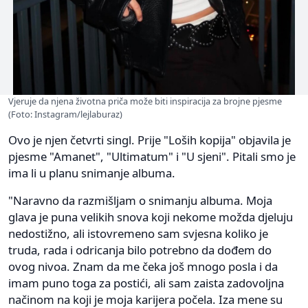
Vjeruje da njena životna priča može biti inspiracija za brojne pjesme
(Foto: Instagram/lejlaburaz)
Ovo je njen četvrti singl. Prije "Loših kopija" objavila je
pjesme "Amanet", "Ultimatum" i "U sjeni". Pitali smo je
ima li u planu snimanje albuma.
"Naravno da razmišljam o snimanju albuma. Moja
glava je puna velikih snova koji nekome možda djeluju
nedostižno, ali istovremeno sam svjesna koliko je
truda, rada i odricanja bilo potrebno da dođem do
ovog nivoa. Znam da me čeka još mnogo posla i da
imam puno toga za postići, ali sam zaista zadovoljna
načinom na koji je moja karijera počela. Iza mene su