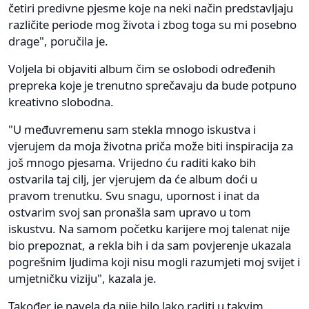
četiri predivne pjesme koje na neki način predstavljaju
različite periode mog života i zbog toga su mi posebno
drage", poručila je.
Voljela bi objaviti album čim se oslobodi određenih
prepreka koje je trenutno sprečavaju da bude potpuno
kreativno slobodna.
"U međuvremenu sam stekla mnogo iskustva i
vjerujem da moja životna priča može biti inspiracija za
još mnogo pjesama. Vrijedno ću raditi kako bih
ostvarila taj cilj, jer vjerujem da će album doći u
pravom trenutku. Svu snagu, upornost i inat da
ostvarim svoj san pronašla sam upravo u tom
iskustvu. Na samom početku karijere moj talenat nije
bio prepoznat, a rekla bih i da sam povjerenje ukazala
pogrešnim ljudima koji nisu mogli razumjeti moj svijet i
umjetničku viziju", kazala je.
Također je navela da nije bilo lako raditi u takvim