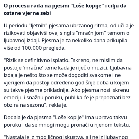
O procesu rada na pjesmi "Loše kopije" i cilju da
ostane vjerna sebi
U periodu "ljetnih" pjesama ubrzanog ritma, odlučila je
rizikovati objavivši ovaj singl s "mračnijom" temom o
ljubavnoj izdaji. Pjesma je za nekoliko dana prikupila
više od 100.000 pregleda.
"Rizik se definitivno isplatio. Iskreno, ne mislim da
postoje 'mračne' teme kada je riječ o muzici. Ljubavna
izdaja je nešto što se može dogoditi svakome i ne
vjerujem da postoji određeno godišnje doba u kojem
su takve pjesme prikladnije. Ako pjesma nosi iskrenu
emociju i snažnu poruku, publika će je prepoznati bez
obzira na sezonu", rekla je.
Dodala je da pjesma "Loše kopije" ima upravo takvu
poruku i da se mnogi mogu pronaći u njenom tekstu.
"Nastala je iz mog ličnog iskustva, ali ne iz ljubavnog