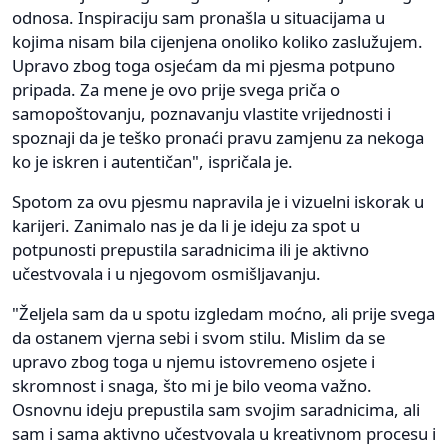
odnosa. Inspiraciju sam pronašla u situacijama u
kojima nisam bila cijenjena onoliko koliko zaslužujem.
Upravo zbog toga osjećam da mi pjesma potpuno
pripada. Za mene je ovo prije svega priča o
samopoštovanju, poznavanju vlastite vrijednosti i
spoznaji da je teško pronaći pravu zamjenu za nekoga
ko je iskren i autentičan", ispričala je.
Spotom za ovu pjesmu napravila je i vizuelni iskorak u
karijeri. Zanimalo nas je da li je ideju za spot u
potpunosti prepustila saradnicima ili je aktivno
učestvovala i u njegovom osmišljavanju.
"Željela sam da u spotu izgledam moćno, ali prije svega
da ostanem vjerna sebi i svom stilu. Mislim da se
upravo zbog toga u njemu istovremeno osjete i
skromnost i snaga, što mi je bilo veoma važno.
Osnovnu ideju prepustila sam svojim saradnicima, ali
sam i sama aktivno učestvovala u kreativnom procesu i