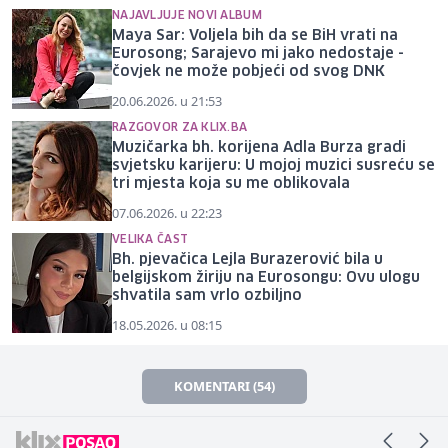
NAJAVLJUJE NOVI ALBUM
Maya Sar: Voljela bih da se BiH vrati na
Eurosong; Sarajevo mi jako nedostaje -
čovjek ne može pobjeći od svog DNK
20.06.2026. u 21:53
RAZGOVOR ZA KLIX.BA
Muzičarka bh. korijena Adla Burza gradi
svjetsku karijeru: U mojoj muzici susreću se
tri mjesta koja su me oblikovala
07.06.2026. u 22:23
VELIKA ČAST
Bh. pjevačica Lejla Burazerović bila u
belgijskom žiriju na Eurosongu: Ovu ulogu
shvatila sam vrlo ozbiljno
18.05.2026. u 08:15
KOMENTARI (54)