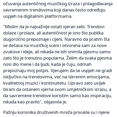
očuvanja autentičnog muzičkog izraza i prilagođavanja
savremenim trendovima koji danas često određuju
uspjeh na digitalnim platformama.
"Mislim da je najvažnije ostati vjeran sebi. Trendovi
dolaze i prolaze, ali autentičnost je ono što publika
dugoročno prepoznaje i cijeni. Naravno da pratim šta
se dešava na muzičkoj sceni i otvorena sam za nove
zvukove i ideje, ali nikada ne bih snimila pjesmu samo
zato što je trenutno popularna. Želim da svaka pjesma
nosi dio mene i da ljudi, kada je čuju, odmah
prepoznaju moj potpis. Vjerujem da se uspjeh ne gradi
isključivo na trendovima, već na iskrenim emocijama,
kvalitetnoj muzici i kontinuitetu. Upravo zato uvijek
biram da ostanem vjerna svom umjetničkom izrazu, a
da savremene trendove koristim samo kao inspiraciju,
nikada kao pravilo", objasnila je.
Pažnju korisnika društvenih mreža privukle su i njene