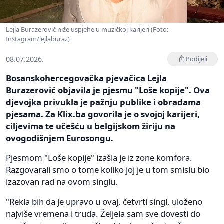
Lejla Burazerović niže uspjehe u muzičkoj karijeri (Foto:
Instagram/lejlaburaz)
08.07.2026.
Podijeli
Bosanskohercegovačka pjevačica Lejla
Burazerović objavila je pjesmu "Loše kopije". Ova
djevojka privukla je pažnju publike i obradama
pjesama. Za Klix.ba govorila je o svojoj karijeri,
ciljevima te učešću u belgijskom žiriju na
ovogodišnjem Eurosongu.
Pjesmom "Loše kopije" izašla je iz zone komfora.
Razgovarali smo o tome koliko joj je u tom smislu bio
izazovan rad na ovom singlu.
"Rekla bih da je upravo u ovaj, četvrti singl, uloženo
najviše vremena i truda. Željela sam sve dovesti do