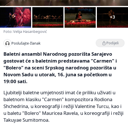
+3
Foto: Velija Hasanbegović
Podijeli
Poslušajte članak
Baletni ansambl Narodnog pozorišta Sarajevo
gostovat će s baletnim predstavama "Carmen" i
"Bolero" na sceni Srpskog narodnog pozorišta u
Novom Sadu u utorak, 16. juna sa početkom u
19:00 sati.
Ljubitelji baletne umjetnosti imat će priliku uživati u
baletnom klasiku "Carmen" kompozitora Rodiona
Shchedrina, u koreografiji i režiji Valentine Turcu, kao i
u baletu "Bolero" Mauricea Ravela, u koreografiji i režiji
Takuyae Sumitomoa.