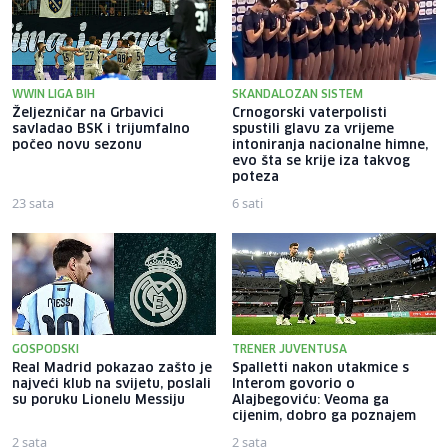
WWIN LIGA BIH
SKANDALOZAN SISTEM
Željezničar na Grbavici
Crnogorski vaterpolisti
savladao BSK i trijumfalno
spustili glavu za vrijeme
počeo novu sezonu
intoniranja nacionalne himne,
evo šta se krije iza takvog
poteza
23 sata
6 sati
GOSPODSKI
TRENER JUVENTUSA
Real Madrid pokazao zašto je
Spalletti nakon utakmice s
najveći klub na svijetu, poslali
Interom govorio o
su poruku Lionelu Messiju
Alajbegoviću: Veoma ga
cijenim, dobro ga poznajem
2 sata
2 sata