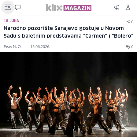
0
16. JUNA
Narodno pozorište Sarajevo gostuje u Novom
Sadu s baletnim predstavama "Carmen" i "Bolero"
Piše: N. O.
|
15.06.2026.
0