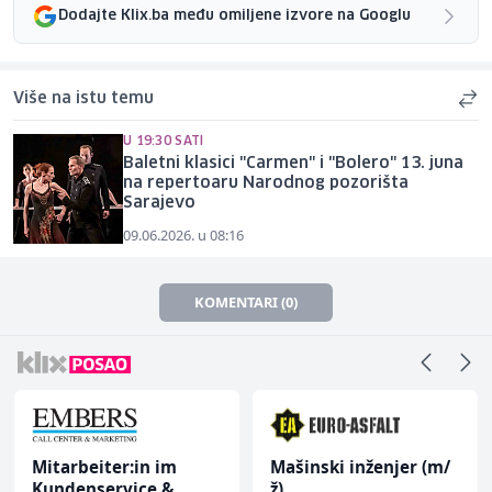
Dodajte Klix.ba među omiljene izvore na Googlu
Više na istu temu
U 19:30 SATI
Baletni klasici "Carmen" i "Bolero" 13. juna
na repertoaru Narodnog pozorišta
Sarajevo
09.06.2026. u 08:16
KOMENTARI (0)
Mitarbeiter:in im
Mašinski inženjer (m/
Kundenservice &
ž)