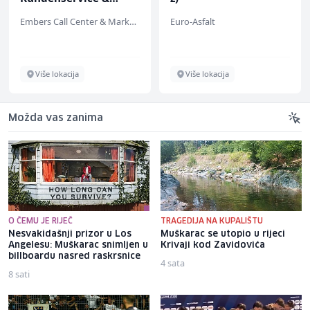
Support (m/w/d)
Embers Call Center & Marketing
Euro-Asfalt
Više lokacija
Više lokacija
Možda vas zanima
O ČEMU JE RIJEČ
TRAGEDIJA NA KUPALIŠTU
Nesvakidašnji prizor u Los
Muškarac se utopio u rijeci
Angelesu: Muškarac snimljen u
Krivaji kod Zavidovića
billboardu nasred raskrsnice
4 sata
8 sati