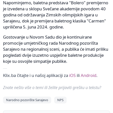
Napominjemo, baletna predstava "Bolero" premijerno
je izvedena u sklopu Svečane akademije povodom 40
godina od održavanja Zimskih olimpijskih igara u
Sarajevu, dok je premijera baletnog klasika "Carmen"
upriličena 5. juna 2024. godine.
Gostovanje u Novom Sadu dio je kontinuirane
promocije umjetničkog rada Narodnog pozorišta
Sarajevo na regionalnoj sceni, a publika će imati priliku
pogledati dvije izuzetno uspješne baletne produkcije
koje su osvojile simpatije publike.
Klix.ba čitajte i u našoj aplikaciji za
iOS
ili
Android
.
Znate nešto više o temi ili želite prijaviti grešku u tekstu?
Narodno pozorište Sarajevo
NPS