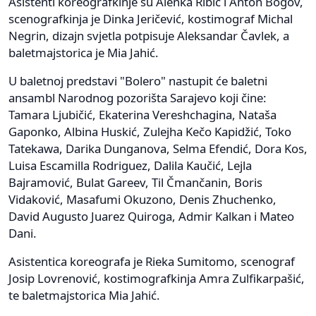
Asistenti koreografkinje su Alenka Ribič i Anton Bogov,
scenografkinja je Dinka Jeričević, kostimograf Michal
Negrin, dizajn svjetla potpisuje Aleksandar Čavlek, a
baletmajstorica je Mia Jahić.
U baletnoj predstavi "Bolero" nastupit će baletni
ansambl Narodnog pozorišta Sarajevo koji čine:
Tamara Ljubičić, Ekaterina Vereshchagina, Nataša
Gaponko, Albina Huskić, Zulejha Kečo Kapidžić, Toko
Tatekawa, Darika Dunganova, Selma Efendić, Dora Kos,
Luisa Escamilla Rodriguez, Dalila Kaučić, Lejla
Bajramović, Bulat Gareev, Til Čmančanin, Boris
Vidaković, Masafumi Okuzono, Denis Zhuchenko,
David Augusto Juarez Quiroga, Admir Kalkan i Mateo
Dani.
Asistentica koreografa je Rieka Sumitomo, scenograf
Josip Lovrenović, kostimografkinja Amra Zulfikarpašić,
te baletmajstorica Mia Jahić.