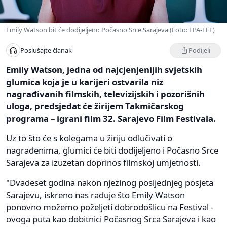
Emily Watson bit će dodijeljeno Počasno Srce Sarajeva (Foto: EPA-EFE)
Podijeli
Poslušajte članak
Emily Watson, jedna od najcjenjenijih svjetskih
glumica koja je u karijeri ostvarila niz
nagrađivanih filmskih, televizijskih i pozorišnih
uloga, predsjedat će žirijem Takmičarskog
programa – igrani film 32. Sarajevo Film Festivala.
Uz to što će s kolegama u žiriju odlučivati o
nagrađenima, glumici će biti dodijeljeno i Počasno Srce
Sarajeva za izuzetan doprinos filmskoj umjetnosti.
"Dvadeset godina nakon njezinog posljednjeg posjeta
Sarajevu, iskreno nas raduje što Emily Watson
ponovno možemo poželjeti dobrodošlicu na Festival -
ovoga puta kao dobitnici Počasnog Srca Sarajeva i kao