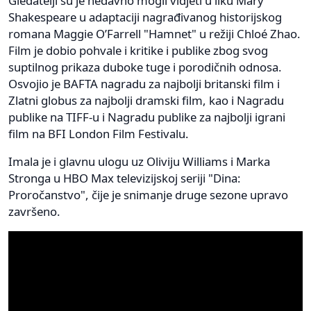
Gledatelji su je nedavno mogli vidjeti u liku Mary
Shakespeare u adaptaciji nagrađivanog historijskog
romana Maggie O’Farrell "Hamnet" u režiji Chloé Zhao.
Film je dobio pohvale i kritike i publike zbog svog
suptilnog prikaza duboke tuge i porodičnih odnosa.
Osvojio je BAFTA nagradu za najbolji britanski film i
Zlatni globus za najbolji dramski film, kao i Nagradu
publike na TIFF-u i Nagradu publike za najbolji igrani
film na BFI London Film Festivalu.
Imala je i glavnu ulogu uz Oliviju Williams i Marka
Stronga u HBO Max televizijskoj seriji "Dina:
Proročanstvo", čije je snimanje druge sezone upravo
završeno.