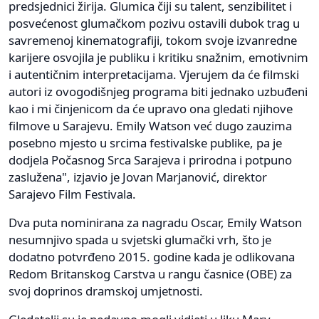
predsjednici žirija. Glumica čiji su talent, senzibilitet i
posvećenost glumačkom pozivu ostavili dubok trag u
savremenoj kinematografiji, tokom svoje izvanredne
karijere osvojila je publiku i kritiku snažnim, emotivnim
i autentičnim interpretacijama. Vjerujem da će filmski
autori iz ovogodišnjeg programa biti jednako uzbuđeni
kao i mi činjenicom da će upravo ona gledati njihove
filmove u Sarajevu. Emily Watson već dugo zauzima
posebno mjesto u srcima festivalske publike, pa je
dodjela Počasnog Srca Sarajeva i prirodna i potpuno
zaslužena", izjavio je Jovan Marjanović, direktor
Sarajevo Film Festivala.
Dva puta nominirana za nagradu Oscar, Emily Watson
nesumnjivo spada u svjetski glumački vrh, što je
dodatno potvrđeno 2015. godine kada je odlikovana
Redom Britanskog Carstva u rangu časnice (OBE) za
svoj doprinos dramskoj umjetnosti.