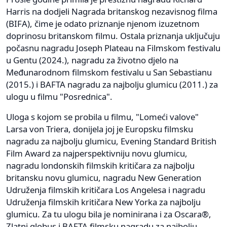
Harris na dodjeli Nagrada britanskog nezavisnog filma
(BIFA), čime je odato priznanje njenom izuzetnom
doprinosu britanskom filmu. Ostala priznanja uključuju
počasnu nagradu Joseph Plateau na Filmskom festivalu
u Gentu (2024.), nagradu za životno djelo na
Međunarodnom filmskom festivalu u San Sebastianu
(2015.) i BAFTA nagradu za najbolju glumicu (2011.) za
ulogu u filmu "Posrednica".
Uloga s kojom se probila u filmu, "Lomeći valove"
Larsa von Triera, donijela joj je Europsku filmsku
nagradu za najbolju glumicu, Evening Standard British
Film Award za najperspektivniju novu glumicu,
nagradu londonskih filmskih kritičara za najbolju
britansku novu glumicu, nagradu New Generation
Udruženja filmskih kritičara Los Angelesa i nagradu
Udruženja filmskih kritičara New Yorka za najbolju
glumicu. Za tu ulogu bila je nominirana i za Oscara®,
Zlatni globus i BAFTA filmsku nagradu za najbolju