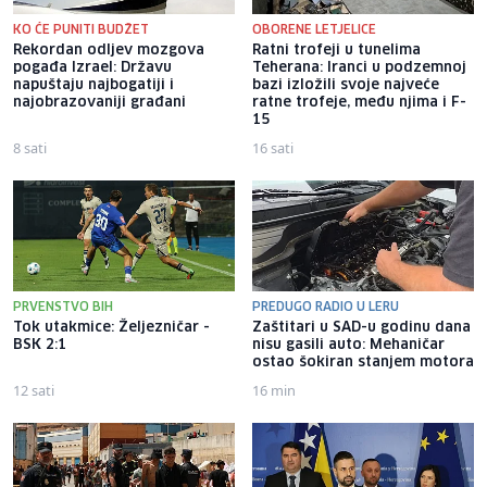
KO ĆE PUNITI BUDŽET
OBORENE LETJELICE
Rekordan odljev mozgova
Ratni trofeji u tunelima
pogađa Izrael: Državu
Teherana: Iranci u podzemnoj
napuštaju najbogatiji i
bazi izložili svoje najveće
najobrazovaniji građani
ratne trofeje, među njima i F-
15
8 sati
16 sati
PRVENSTVO BIH
PREDUGO RADIO U LERU
Tok utakmice: Željezničar -
Zaštitari u SAD-u godinu dana
BSK 2:1
nisu gasili auto: Mehaničar
ostao šokiran stanjem motora
12 sati
16 min