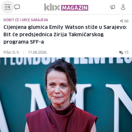
66
DOBIT ĆE I SRCE SARAJEVA
Cijenjena glumica Emily Watson stiže u Sarajevo:
Bit će predsjednica žirija Takmičarskog
programa SFF-a
Piše: D. V.
|
11.06.2026.
15