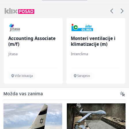
iate
Monteri ventilacije i
Home Office
klimatizacije (m)
Sachbearbeiter
(m/w/d) für einen
Interclima
TELUS Digital
bekannten deutsc
Energieversorger
Sarajevo
Sarajevo
Možda vas zanima