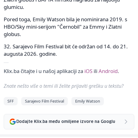
glumicu.
Pored toga, Emily Watson bila je nominirana 2019. s
HBO/Sky mini-serijom "Černobil" za Emmy i Zlatni
globus.
32. Sarajevo Film Festival bit će održan od 14. do 21.
augusta 2026. godine.
Klix.ba čitajte i u našoj aplikaciji za
iOS
ili
Android
.
Znate nešto više o temi ili želite prijaviti grešku u tekstu?
SFF
Sarajevo Film Festival
Emily Watson
Dodajte Klix.ba među omiljene izvore na Googlu