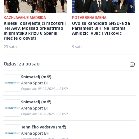
KAŽNJAVANJE MADRIDA
POTVRĐENA IMENA
Kineski obavještajci razotkrili
Ovo su kandidati SNSD-a za
Tel Aviv: Mossad orkestrirao
Parlament BiH: Na listama
migrantsku krizu u Španiji,
Amidžić, Vulić i Višković
riječ je o osveti
23 sata
9 sati
Oglasi za posao
Snimatelj (m/ž)
Arena Sport BH
Prijava do: 03.09.2026. u 23:59
Snimatelj (m/ž)
Arena Sport BH
Prijava do: 14.08.2026. u 23:59
Tehničko vodstvo (m/ž)
Arena Sport BH
Prijava do: 03.09.2026. u 23:59