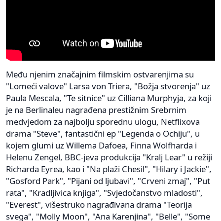
Među njenim značajnim filmskim ostvarenjima su
"Lomeći valove" Larsa von Triera, "Božja stvorenja" uz
Paula Mescala, "Te sitnice" uz Cilliana Murphyja, za koji
je na Berlinaleu nagrađena prestižnim Srebrnim
medvjedom za najbolju sporednu ulogu, Netflixova
drama "Steve", fantastični ep "Legenda o Ochiju", u
kojem glumi uz Willema Dafoea, Finna Wolfharda i
Helenu Zengel, BBC-jeva produkcija "Kralj Lear" u režiji
Richarda Eyrea, kao i "Na plaži Chesil", "Hilary i Jackie",
"Gosford Park", "Pijani od ljubavi", "Crveni zmaj", "Put
rata", "Kradljivica knjiga", "Svjedočanstvo mladosti",
"Everest", višestruko nagrađivana drama "Teorija
svega", "Molly Moon", "Ana Karenjina", "Belle", "Some