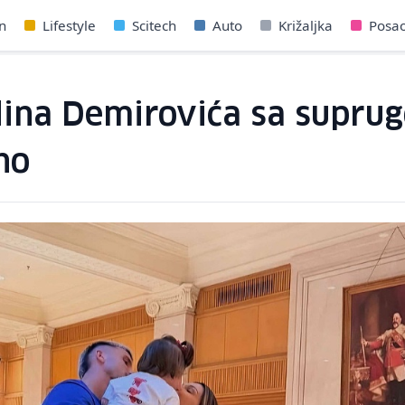
n
Lifestyle
Scitech
Auto
Križaljka
Posa
ina Demirovića sa supru
no