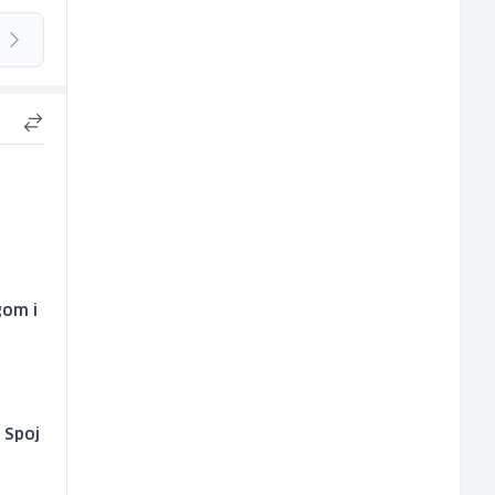
gom i
 Spoj