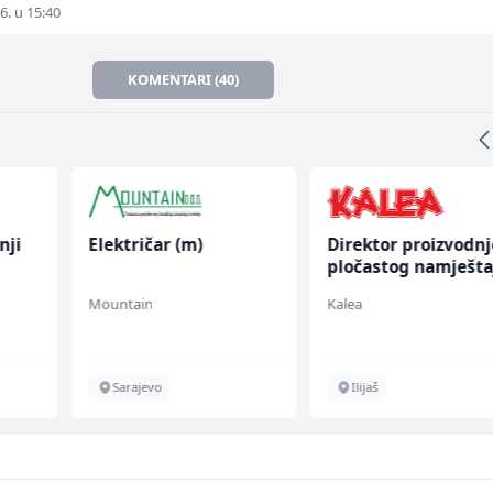
6. u 15:40
KOMENTARI (40)
nji
Električar (m)
Direktor proizvodnj
pločastog namješta
(m/ž)
Mountain
Kalea
Sarajevo
Ilijaš