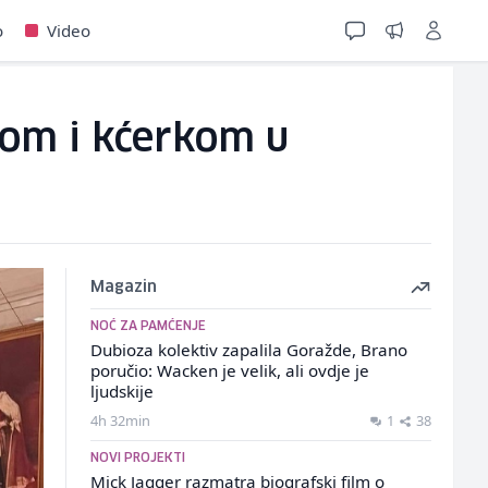
o
Video
gom i kćerkom u
Magazin
NOĆ ZA PAMĆENJE
Dubioza kolektiv zapalila Goražde, Brano
poručio: Wacken je velik, ali ovdje je
ljudskije
4h 32min
1
38
NOVI PROJEKTI
Mick Jagger razmatra biografski film o