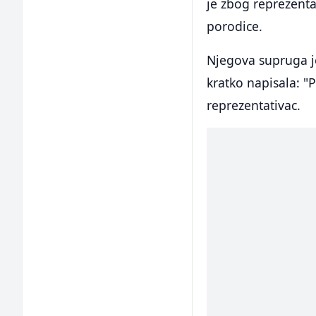
je zbog reprezent
porodice.
Njegova supruga je
kratko napisala: "
reprezentativac.