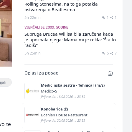
Rolling Stonesima, na to ga potakla
ostvarenja o Beatlesima
5h 22min
1
1
VJENČALI SE 2009. GODINE
Supruga Brucea Willisa bila zaručena kada
je upoznala njega: Mama mi je rekla: 'Šta to
radiš?'
5h 25min
6
7
Oglasi za posao
jeli
Medicinska sestra - Tehničar (m/ž)
Medico-S
Prijava do: 16.08.2026. u 23:59
Konobarica (ž)
Bosnian House Restaurant
Prijava do: 20.08.2026. u 23:59
vo te