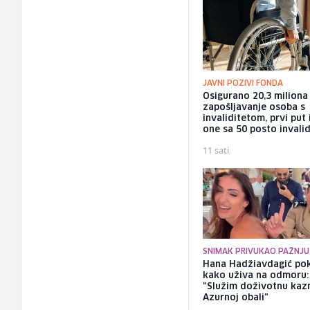
JAVNI POZIVI FONDA
Osigurano 20,3 milion
zapošljavanje osoba s
invaliditetom, prvi put 
one sa 50 posto invalid
11 sati
SNIMAK PRIVUKAO PAŽNJU
Hana Hadžiavdagić po
kako uživa na odmoru:
"Služim doživotnu kaz
Azurnoj obali"