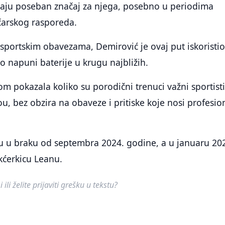
imaju poseban značaj za njega, posebno u periodima
čarskog rasporeda.
 sportskim obavezama, Demirović je ovaj put iskoristi
o napuni baterije u krugu najbližih.
om pokazala koliko su porodični trenuci važni sportis
, bez obzira na obaveze i pritiske koje nosi profesio
su u braku od septembra 2024. godine, a u januaru 20
 kćerkicu Leanu.
ili želite prijaviti grešku u tekstu?