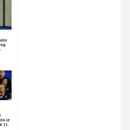
aiju
nog
h
e
da je
e 11.