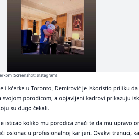
erkom (Screenshot: Instagram)
 i kćerke u Toronto, Demirović je iskoristio priliku da
 svojom porodicom, a objavljeni kadrovi prikazuju is
koju su dugo čekali.
ije isticao koliko mu porodica znači te da mu upravo o
ći oslonac u profesionalnoj karijeri. Ovakvi trenuci, k