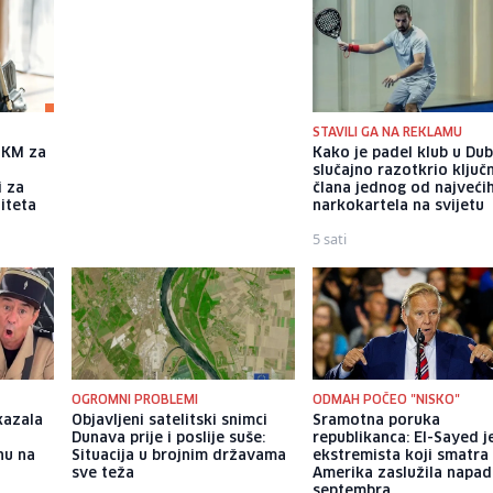
STAVILI GA NA REKLAMU
a KM za
Jakov Jozinović poručio
Kako je padel klub u Dub
fanovima da prestanu bacati
slučajno razotkrio ključ
i za
mobitele na binu: Pogazit ću
člana jednog od najveći
iteta
ih
narkokartela na svijetu
8 sati
5 sati
OGROMNI PROBLEMI
ODMAH POČEO "NISKO"
kazala
Objavljeni satelitski snimci
Sramotna poruka
Dunava prije i poslije suše:
republikanca: El-Sayed j
nu na
Situacija u brojnim državama
ekstremista koji smatra 
sve teža
Amerika zaslužila napad
septembra