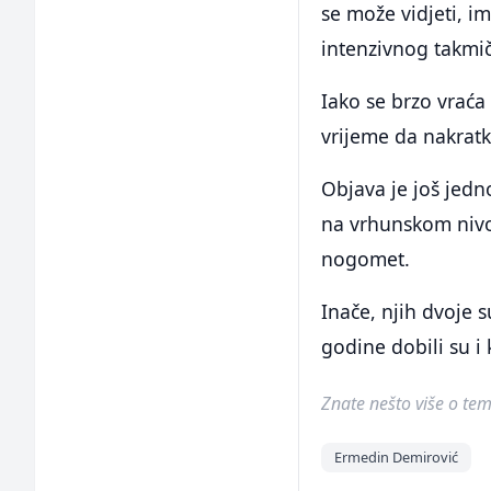
se može vidjeti, 
intenzivnog takmi
Iako se brzo vraća
vrijeme da nakratk
Objava je još jedn
na vrhunskom nivou
nogomet.
Inače, njih dvoje 
godine dobili su i
Znate nešto više o temi 
Ermedin Demirović