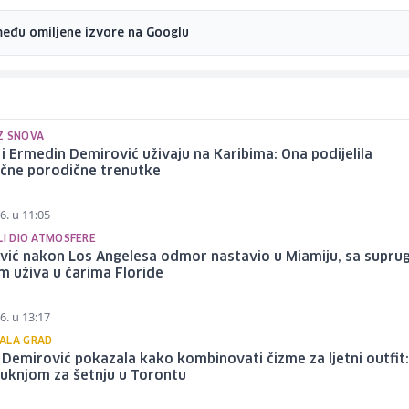
među omiljene izvore na Googlu
Z SNOVA
i Ermedin Demirović uživaju na Karibima: Ona podijelila
ične porodične trenutke
6. u 11:05
LI DIO ATMOSFERE
vić nakon Los Angelesa odmor nastavio u Miamiju, sa supru
 uživa u čarima Floride
6. u 13:17
ALA GRAD
Demirović pokazala kako kombinovati čizme za ljetni outfit:
suknjom za šetnju u Torontu