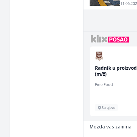
11.06.202
Home Office
Radnik u proizvod
Kundenberater
(m/ž)
(m/w/d) für Vattenfall
TELUS Digital
Fine Food
Sarajevo
Sarajevo
Možda vas zanima