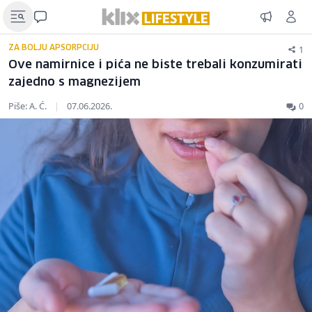
1
ZA BOLJU APSORPCIJU
Ove namirnice i pića ne biste trebali konzumirati
zajedno s magnezijem
Piše: A. Ć.
|
07.06.2026.
0