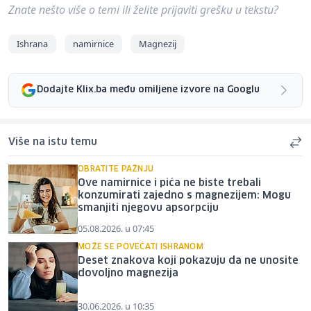
Znate nešto više o temi ili želite prijaviti grešku u tekstu?
Ishrana
namirnice
Magnezij
Dodajte Klix.ba među omiljene izvore na Googlu
Više na istu temu
OBRATITE PAŽNJU
Ove namirnice i pića ne biste trebali
konzumirati zajedno s magnezijem: Mogu
smanjiti njegovu apsorpciju
05.08.2026. u 07:45
MOŽE SE POVEĆATI ISHRANOM
Deset znakova koji pokazuju da ne unosite
dovoljno magnezija
30.06.2026. u 10:35