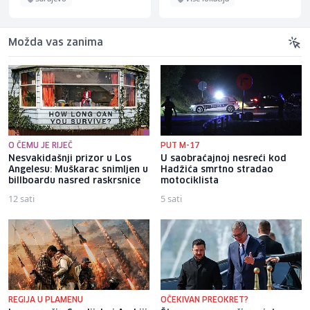
Možda vas zanima
O ČEMU JE RIJEČ
PUT M-17
Nesvakidašnji prizor u Los
U saobraćajnoj nesreći kod
Angelesu: Muškarac snimljen u
Hadžića smrtno stradao
billboardu nasred raskrsnice
motociklista
12 sati
5 sati
REGIJA U PLAMENU
OČEKIVAN PREOKRET?