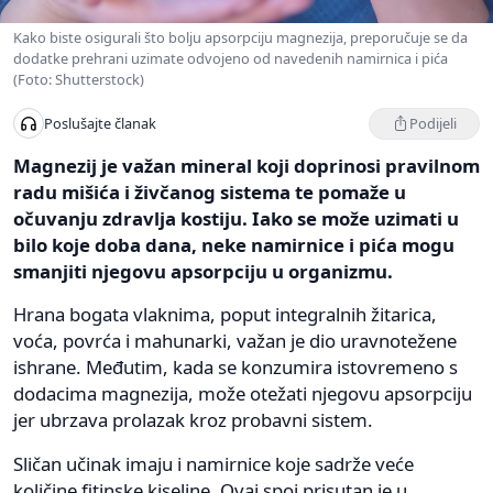
Kako biste osigurali što bolju apsorpciju magnezija, preporučuje se da
dodatke prehrani uzimate odvojeno od navedenih namirnica i pića
(Foto: Shutterstock)
Podijeli
Poslušajte članak
Magnezij je važan mineral koji doprinosi pravilnom
radu mišića i živčanog sistema te pomaže u
očuvanju zdravlja kostiju. Iako se može uzimati u
bilo koje doba dana, neke namirnice i pića mogu
smanjiti njegovu apsorpciju u organizmu.
Hrana bogata vlaknima, poput integralnih žitarica,
voća, povrća i mahunarki, važan je dio uravnotežene
ishrane. Međutim, kada se konzumira istovremeno s
dodacima magnezija, može otežati njegovu apsorpciju
jer ubrzava prolazak kroz probavni sistem.
Sličan učinak imaju i namirnice koje sadrže veće
količine fitinske kiseline. Ovaj spoj prisutan je u