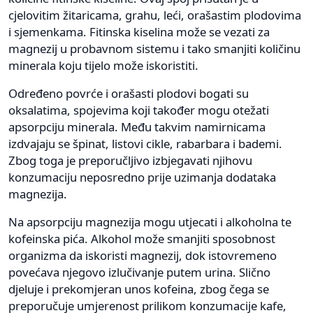
cjelovitim žitaricama, grahu, leći, orašastim plodovima
i sjemenkama. Fitinska kiselina može se vezati za
magnezij u probavnom sistemu i tako smanjiti količinu
minerala koju tijelo može iskoristiti.
Određeno povrće i orašasti plodovi bogati su
oksalatima, spojevima koji također mogu otežati
apsorpciju minerala. Među takvim namirnicama
izdvajaju se špinat, listovi cikle, rabarbara i bademi.
Zbog toga je preporučljivo izbjegavati njihovu
konzumaciju neposredno prije uzimanja dodataka
magnezija.
Na apsorpciju magnezija mogu utjecati i alkoholna te
kofeinska pića. Alkohol može smanjiti sposobnost
organizma da iskoristi magnezij, dok istovremeno
povećava njegovo izlučivanje putem urina. Slično
djeluje i prekomjeran unos kofeina, zbog čega se
preporučuje umjerenost prilikom konzumacije kafe,