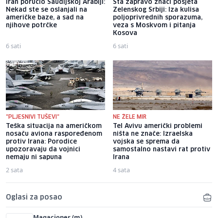
Iran poručio Saudijskoj Arabiji:
Šta zapravo znači posjeta
Nekad ste se oslanjali na
Zelenskog Srbiji: Iza kulisa
američke baze, a sad na
poljoprivrednih sporazuma,
njihove potrčke
veza s Moskvom i pitanja
Kosova
6 sati
6 sati
"PLJESNIVI TUŠEVI"
NE ŽELE MIR
Teška situacija na američkom
Tel Avivu američki problemi
nosaču aviona raspoređenom
ništa ne znače: Izraelska
protiv Irana: Porodice
vojska se sprema da
upozoravaju da vojnici
samostalno nastavi rat protiv
nemaju ni sapuna
Irana
2 sata
4 sata
Oglasi za posao
Magacioner (m)