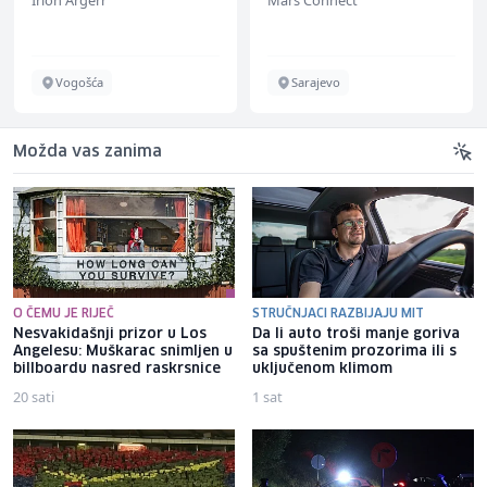
Vogošća
Sarajevo
Možda vas zanima
O ČEMU JE RIJEČ
STRUČNJACI RAZBIJAJU MIT
Nesvakidašnji prizor u Los
Da li auto troši manje goriva
Angelesu: Muškarac snimljen u
sa spuštenim prozorima ili s
billboardu nasred raskrsnice
uključenom klimom
20 sati
1 sat