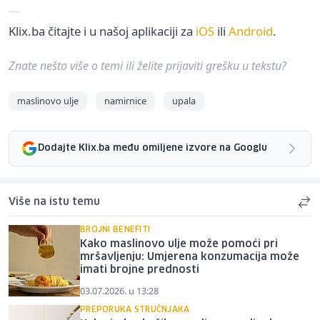
Klix.ba čitajte i u našoj aplikaciji za
iOS
ili
Android
.
Znate nešto više o temi ili želite prijaviti grešku u tekstu?
maslinovo ulje
namirnice
upala
Dodajte Klix.ba među omiljene izvore na Googlu
Više na istu temu
BROJNI BENEFITI
Kako maslinovo ulje može pomoći pri
mršavljenju: Umjerena konzumacija može
imati brojne prednosti
03.07.2026. u 13:28
PREPORUKA STRUČNJAKA