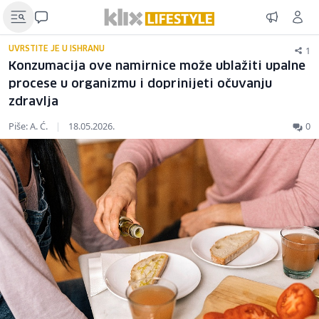
1
UVRSTITE JE U ISHRANU
Konzumacija ove namirnice može ublažiti upalne
procese u organizmu i doprinijeti očuvanju
zdravlja
Piše: A. Ć.
|
18.05.2026.
0