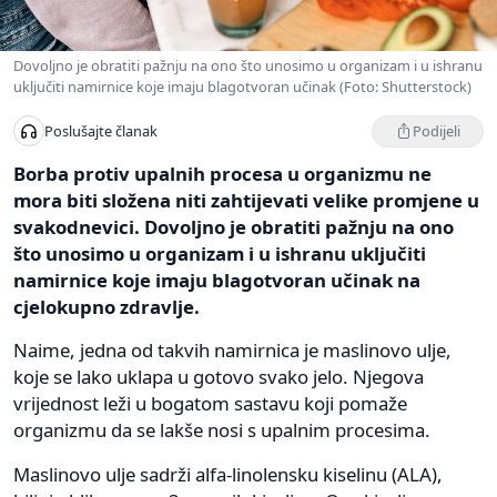
Dovoljno je obratiti pažnju na ono što unosimo u organizam i u ishranu
uključiti namirnice koje imaju blagotvoran učinak (Foto: Shutterstock)
Podijeli
Poslušajte članak
Borba protiv upalnih procesa u organizmu ne
mora biti složena niti zahtijevati velike promjene u
svakodnevici. Dovoljno je obratiti pažnju na ono
što unosimo u organizam i u ishranu uključiti
namirnice koje imaju blagotvoran učinak na
cjelokupno zdravlje.
Naime, jedna od takvih namirnica je maslinovo ulje,
koje se lako uklapa u gotovo svako jelo. Njegova
vrijednost leži u bogatom sastavu koji pomaže
organizmu da se lakše nosi s upalnim procesima.
Maslinovo ulje sadrži alfa-linolensku kiselinu (ALA),