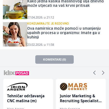
Kako jedna kašika maslinovog ulja dnevno
može utjecati na vaš krvni pritisak
27.04.2026. u 21:12
KONZUMIRAJTE JE REDOVNO
Ova namirnica može pomoći u smanjenju
upalnih procesa u organizmu: Imate ga u
kuhinji
23.02.2026. u 11:58
KOMENTARI (0)
Tehničar održavanja
Junior Marketing &
CNC mašina (m)
Recruiting Specialist
(m/ž)
Irion Argerr
Mars Connect