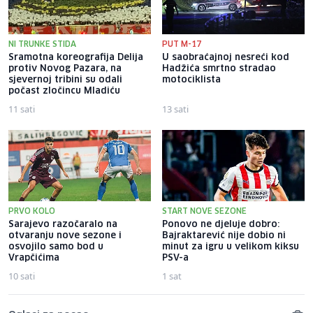
NI TRUNKE STIDA
PUT M-17
Sramotna koreografija Delija
U saobraćajnoj nesreći kod
protiv Novog Pazara, na
Hadžića smrtno stradao
sjevernoj tribini su odali
motociklista
počast zločincu Mladiću
11 sati
13 sati
PRVO KOLO
START NOVE SEZONE
Sarajevo razočaralo na
Ponovo ne djeluje dobro:
otvaranju nove sezone i
Bajraktarević nije dobio ni
osvojilo samo bod u
minut za igru u velikom kiksu
Vrapčićima
PSV-a
10 sati
1 sat