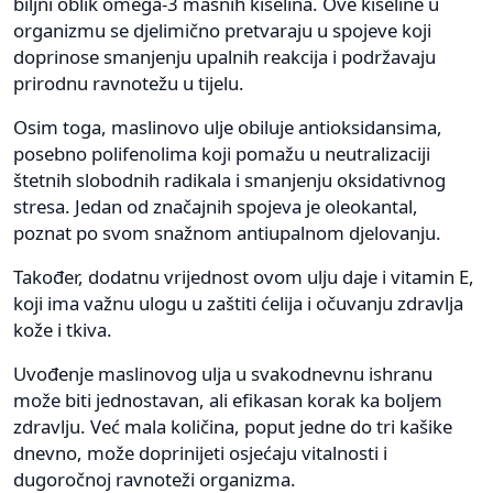
biljni oblik omega-3 masnih kiselina. Ove kiseline u
organizmu se djelimično pretvaraju u spojeve koji
doprinose smanjenju upalnih reakcija i podržavaju
prirodnu ravnotežu u tijelu.
Osim toga, maslinovo ulje obiluje antioksidansima,
posebno polifenolima koji pomažu u neutralizaciji
štetnih slobodnih radikala i smanjenju oksidativnog
stresa. Jedan od značajnih spojeva je oleokantal,
poznat po svom snažnom antiupalnom djelovanju.
Također, dodatnu vrijednost ovom ulju daje i vitamin E,
koji ima važnu ulogu u zaštiti ćelija i očuvanju zdravlja
kože i tkiva.
Uvođenje maslinovog ulja u svakodnevnu ishranu
može biti jednostavan, ali efikasan korak ka boljem
zdravlju. Već mala količina, poput jedne do tri kašike
dnevno, može doprinijeti osjećaju vitalnosti i
dugoročnoj ravnoteži organizma.