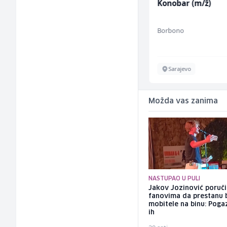
Pekar (m/ž)
Konobar (m/ž)
Amko komerc
Borbono
Goražde
Sarajevo
Možda vas zanima
NASTUPAO U PULI
Jakov Jozinović poruč
fanovima da prestanu 
mobitele na binu: Pogaz
ih