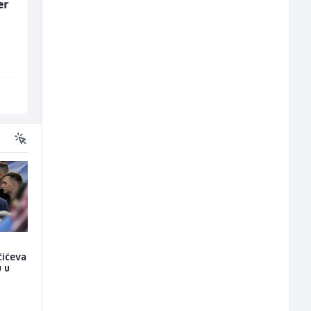
er
Radnik u proizvodnji
Kundenbetreuer
(m/ž)
(m/w)
Fine Food
Servicepoint
Sarajevo
Sarajevo
čićeva
u u