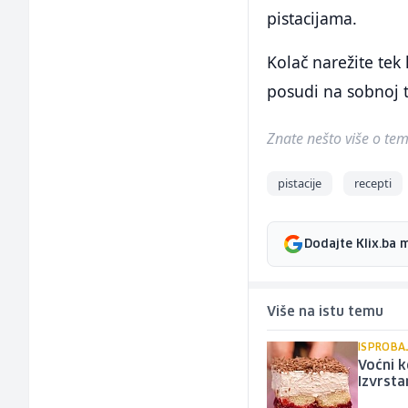
pistacijama.
Kolač narežite tek
posudi na sobnoj t
Znate nešto više o temi 
pistacije
recepti
Dodajte Klix.ba 
Više na istu temu
ISPROBA
Voćni k
Izvrsta