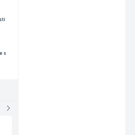
sti
e s