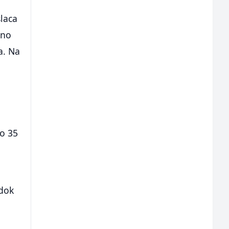
laca
dno
a. Na
ko 35
 dok