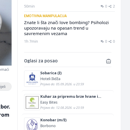
50min
0
2
EMOTIVNA MANIPULACIJA
Znate li šta znači love bombing? Psiholozi
upozoravaju na opasan trend u
savremenim vezama
1h 7min
0
0
Oglasi za posao
domaći
Sobarica (ž)
Hoteli Ilidža
Prijava do: 05.09.2026. u 23:59
jeli
Kuhar za pripremu brze hrane i
jednostavnih jela (m/ž)
Easy Bites
zbor.
Prijava do: 12.08.2026. u 23:59
urom
Konobar (m/ž)
Borbono