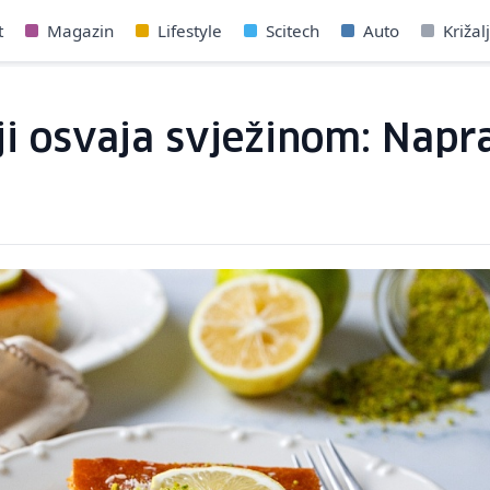
t
Magazin
Lifestyle
Scitech
Auto
Križal
i osvaja svježinom: Napra