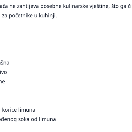
ča ne zahtijeva posebne kulinarske vještine, što ga či
 za početnike u kuhinji.
ašna
ivo
one
e korice limuna
ijeđenog soka od limuna