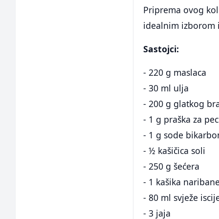
Priprema ovog kola
idealnim izborom i
Sastojci:
- 220 g maslaca
- 30 ml ulja
- 200 g glatkog br
- 1 g praška za pec
- 1 g sode bikarb
- ½ kašičica soli
- 250 g šećera
- 1 kašika nariban
- 80 ml svježe isc
- 3 jaja