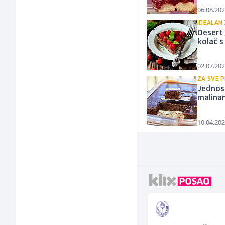
06.08.202
IDEALAN 
Desert 
kolač 
02.07.202
ZA SVE P
Jednos
malina
10.04.202