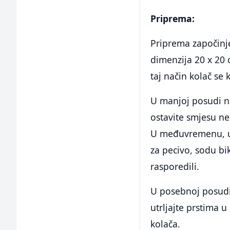
Priprema:
Priprema započinj
dimenzija 20 x 20 
taj način kolač se 
U manjoj posudi na
ostavite smjesu ne
U međuvremenu, u 
za pecivo, sodu bi
rasporedili.
U posebnoj posudi
utrljajte prstima u
kolača.