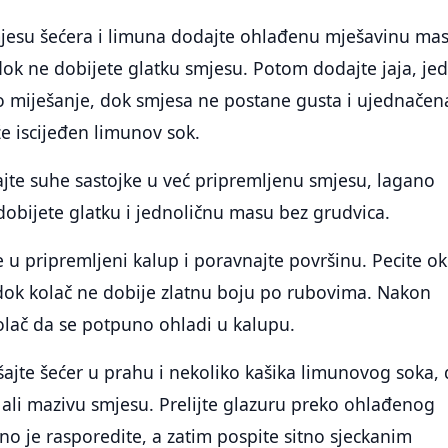
jesu šećera i limuna dodajte ohlađenu mješavinu mas
e dok ne dobijete glatku smjesu. Potom dodajte jaja, je
o miješanje, dok smjesa ne postane gusta i ujednačen
že iscijeđen limunov sok.
jte suhe sastojke u već pripremljenu smjesu, lagano
dobijete glatku i jednoličnu masu bez grudvica.
te u pripremljeni kalup i poravnajte površinu. Pecite o
ok kolač ne dobije zlatnu boju po rubovima. Nakon
olač da se potpuno ohladi u kalupu.
ajte šećer u prahu i nekoliko kašika limunovog soka,
 ali mazivu smjesu. Prelijte glazuru preko ohlađenog
no je rasporedite, a zatim pospite sitno sjeckanim