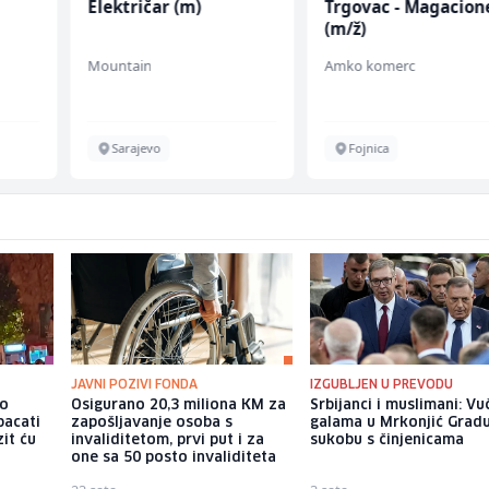
Električar (m)
Trgovac - Magacion
(m/ž)
Mountain
Amko komerc
Sarajevo
Fojnica
JAVNI POZIVI FONDA
IZGUBLJEN U PREVODU
io
Osigurano 20,3 miliona KM za
Srbijanci i muslimani: Vu
bacati
zapošljavanje osoba s
galama u Mrkonjić Grad
it ću
invaliditetom, prvi put i za
sukobu s činjenicama
one sa 50 posto invaliditeta