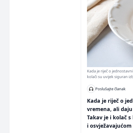
Kada je riječ o jednostavn
kolači su uvijek siguran iz
Poslušajte članak
Kada je riječ o j
vremena, ali daju
Takav je i kolač 
i osvježavajućo