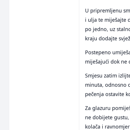
U pripremljenu sm
i ulja te miješajt
po jedno, uz staln
kraju dodajte svje
Postepeno umiješa
miješajući dok ne 
Smjesu zatim izlij
minuta, odnosno d
pečenja ostavite k
Za glazuru pomiješ
ne dobijete gustu,
kolača i ravnomjer