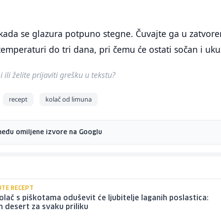
 kada se glazura potpuno stegne. Čuvajte ga u zatvore
emperaturi do tri dana, pri čemu će ostati sočan i uku
ili želite prijaviti grešku u tekstu?
recept
kolač od limuna
među omiljene izvore na Googlu
JTE RECEPT
olač s piškotama oduševit će ljubitelje laganih poslastica:
n desert za svaku priliku