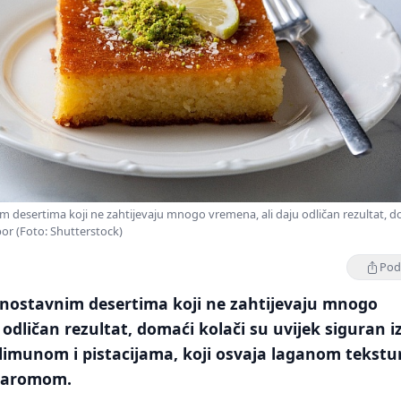
im desertima koji ne zahtijevaju mnogo vremena, ali daju odličan rezultat, 
bor (Foto: Shutterstock)
Podi
ednostavnim desertima koji ne zahtijevaju mnogo
 odličan rezultat, domaći kolači su uvijek siguran i
s limunom i pistacijama, koji osvaja laganom tekst
m aromom.