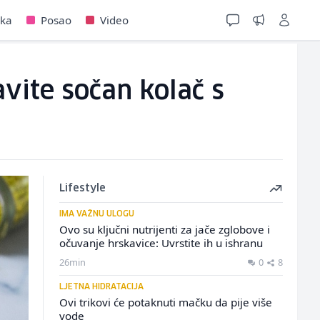
jka
Posao
Video
vite sočan kolač s
Lifestyle
IMA VAŽNU ULOGU
Ovo su ključni nutrijenti za jače zglobove i
očuvanje hrskavice: Uvrstite ih u ishranu
26min
0
8
LJETNA HIDRATACIJA
Ovi trikovi će potaknuti mačku da pije više
vode