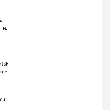
pa
e. Na
i
ašak
erno
omu