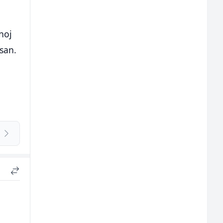
noj
san.