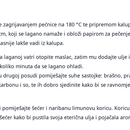
e zagrijavanjem pećnice na 180 °C te pripremom kalu
cm, koji se lagano namaže i obloži papirom za pečenj
kasnije lakše vadi iz kalupa.
 laganoj vatri otopite maslac, zatim mu dodajte ulje 
koliko minuta da se lagano ohladi.
drugoj posudi pomiješajte suhe sastojke: brašno, pr
karbonu i so, te ih dobro sjedinite kako bi se ravnomj
 pomiješajte šećer i naribanu limunovu koricu. Koricu
 šećer kako bi pustila svoja eterična ulja i pojačala ar