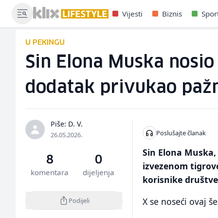
Vijesti
Biznis
Spor
U PEKINGU
Sin Elona Muska nosio
dodatak privukao pažn
Piše: D. V.
Poslušajte članak
26.05.2026.
Sin Elona Muska, 
8
0
izvezenom tigrov
komentara
dijeljenja
korisnike društv
X se noseći ovaj š
Podijeli