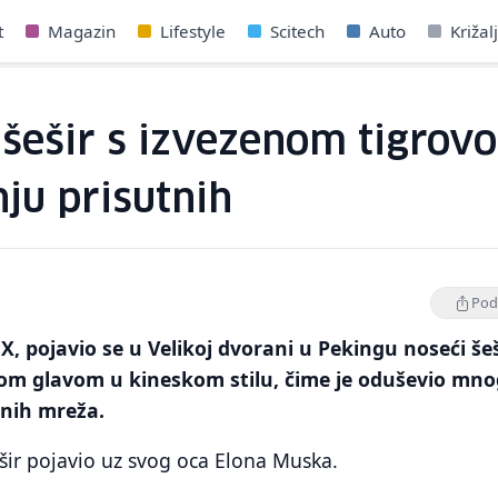
t
Magazin
Lifestyle
Scitech
Auto
Križal
 šešir s izvezenom tigro
ju prisutnih
Podi
X, pojavio se u Velikoj dvorani u Pekingu noseći šeš
om glavom u kineskom stilu, čime je oduševio mn
enih mreža.
ešir pojavio uz svog oca Elona Muska.