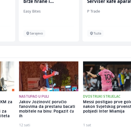
brze hrane i
Serviser kafe apara
jednostavnih jela (m/
(m/ž)
Easy Bites
P Trade
ž)
Sarajevo
Tuzla
NASTUPAO U PULI
DVOSTRUKI STRIJELAC
a KM za
Jakov Jozinović poručio
Messi postigao prve gol
fanovima da prestanu bacati
nakon Svjetskog prvens
i za
mobitele na binu: Pogazit ću
pobjedi Inter Miamija
iteta
ih
12 sati
1 sat