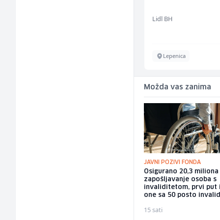
Elektrozavarivač (m)
Mountain
Lidl BH
Sarajevo
Lepenica
Možda vas zanima
JAVNI POZIVI FONDA
Osigurano 20,3 milion
zapošljavanje osoba s
invaliditetom, prvi put 
one sa 50 posto invalid
15 sati