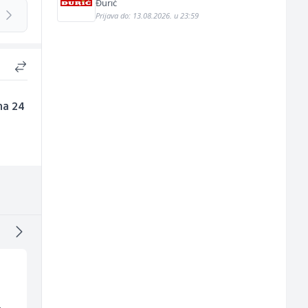
Đurić
Prijava do: 13.08.2026. u 23:59
na 24
Tehnički rukovodilac
Home Office