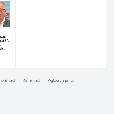
eza:
siš?";
,
ako
rivatnost
Sigurnost
Oglasi za posao