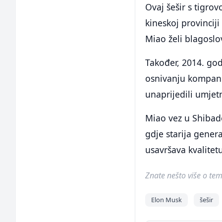
Ovaj šešir s tigro
kineskoj provincij
Miao želi blagoslo
Također, 2014. god
osnivanju kompanij
unaprijedili umjet
Miao vez u Shibado
gdje starija gener
usavršava kvalitet
Znate nešto više o temi 
Elon Musk
šešir