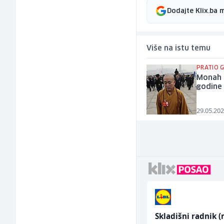
Dodajte Klix.ba 
Više na istu temu
PRATIO 
Monah p
godine
29.05.202
enjer
Bravar -
Skladišni radnik (