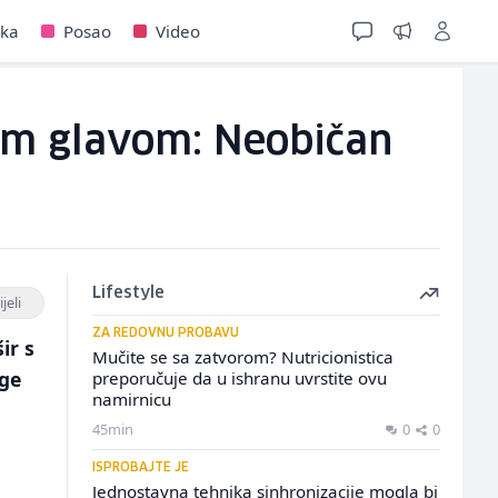
jka
Posao
Video
vom glavom: Neobičan
Lifestyle
jeli
ZA REDOVNU PROBAVU
ir s
Mučite se sa zatvorom? Nutricionistica
oge
preporučuje da u ishranu uvrstite ovu
namirnicu
45min
0
0
ISPROBAJTE JE
Jednostavna tehnika sinhronizacije mogla bi