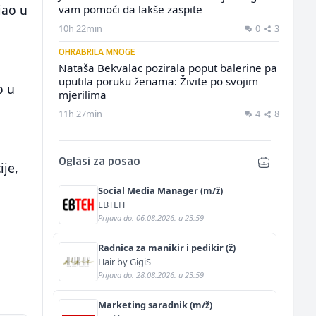
iao u
vam pomoći da lakše zaspite
10h 22min
0
3
OHRABRILA MNOGE
Nataša Bekvalac pozirala poput balerine pa
uputila poruku ženama: Živite po svojim
o u
mjerilima
11h 27min
4
8
Oglasi za posao
ije,
Social Media Manager (m/ž)
EBTEH
Prijava do: 06.08.2026. u 23:59
Radnica za manikir i pedikir (ž)
Hair by GigiS
Prijava do: 28.08.2026. u 23:59
Marketing saradnik (m/ž)