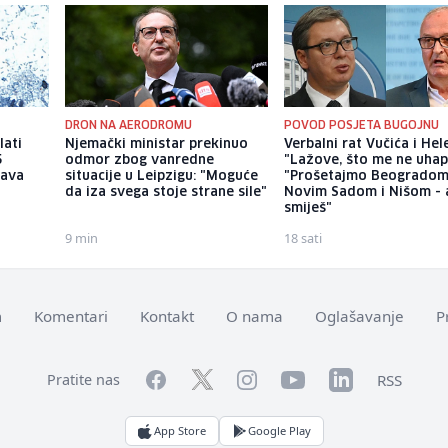
DRON NA AERODROMU
POVOD POSJETA BUGOJNU
lati
Njemački ministar prekinuo
Verbalni rat Vučića i Hel
5
odmor zbog vanredne
"Lažove, što me ne uhap
žava
situacije u Leipzigu: "Moguće
"Prošetajmo Beogradom
da iza svega stoje strane sile"
Novim Sadom i Nišom - 
smiješ"
9 min
18 sati
m
Komentari
Kontakt
O nama
Oglašavanje
P
Facebook
YouTube
LinkedIn
Twitter
Instagram
RSS
Pratite nas
App Store
Google Play