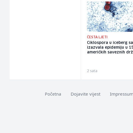
ČESTA LJETI
Ciklospora u iceberg sa
izazvala epidemiju u 1
američkih saveznih dr
2 sata
Dojavite vijest
Impressu
Početna