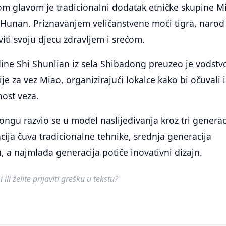
vom glavom je tradicionalni dodatak etničke skupine M
i Hunan. Priznavanjem veličanstvene moći tigra, narod
viti svoju djecu zdravljem i srećom.
ine Shi Shunlian iz sela Shibadong preuzeo je vodstv
e za vez Miao, organizirajući lokalce kako bi očuvali i
nost veza.
ngu razvio se u model naslijeđivanja kroz tri generac
acija čuva tradicionalne tehnike, srednja generacija
u, a najmlađa generacija potiče inovativni dizajn.
ili želite prijaviti grešku u tekstu?