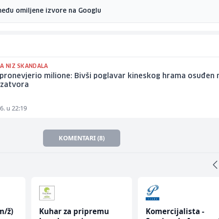
među omiljene izvore na Googlu
GA NIZ SKANDALA
ronevjerio milione: Bivši poglavar kineskog hrama osuđen 
 zatvora
6. u 22:19
KOMENTARI (8)
m/ž)
Kuhar za pripremu
Komercijalista -