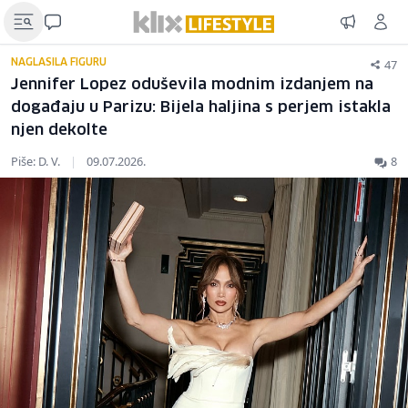
47
NAGLASILA FIGURU
Jennifer Lopez oduševila modnim izdanjem na
događaju u Parizu: Bijela haljina s perjem istakla
njen dekolte
Piše: D. V.
|
09.07.2026.
8