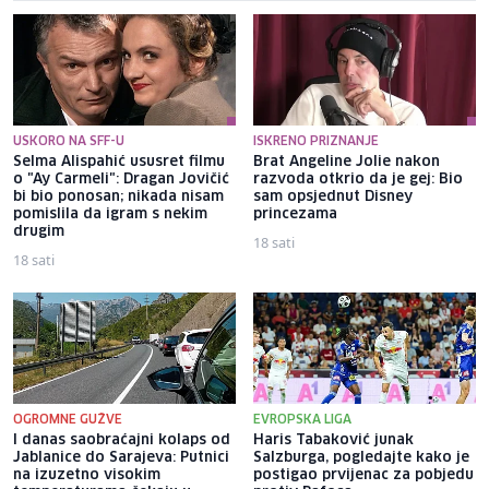
USKORO NA SFF-U
ISKRENO PRIZNANJE
Selma Alispahić ususret filmu
Brat Angeline Jolie nakon
o "Ay Carmeli": Dragan Jovičić
razvoda otkrio da je gej: Bio
bi bio ponosan; nikada nisam
sam opsjednut Disney
pomislila da igram s nekim
princezama
drugim
18 sati
18 sati
OGROMNE GUŽVE
EVROPSKA LIGA
I danas saobraćajni kolaps od
Haris Tabaković junak
Jablanice do Sarajeva: Putnici
Salzburga, pogledajte kako je
na izuzetno visokim
postigao prvijenac za pobjedu