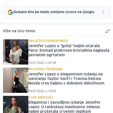
Dodajte Klix.ba među omiljene izvore na Googlu
Više na istu temu
OBILJEŽILA FASHION WEEK
Jennifer Lopez u "goloj" haljini očarala
Pariz: Komad prekriven kristalima naglasila
pernatim ogrtačem
10.07.2026. u 07:28
BILA MEĐU ZVANICAMA
Jennifer Lopez u elegantnom izdanju na
vjenčanju Taylor Swift i Travisa Kelcea:
Nosila crnu haljinu s dubokim dekolteom
04.07.2026. u 19:50
U LOS ANGELESU
Elegantno i zavodljivo izdanje Jennifer
Lopez: U raskošnoj maslinasto zelenoj
haljini prošetala crvenim tepihom