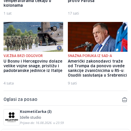
temperaturama čekaju u
protiv Pafosa
kolonama
1 sat
17 sati
VJEŽBA BRZI ODGOVOR
SNAŽNA PORUKA IZ SAD-A
U Bosnu i Hercegovinu dolaze
Američki zakonodavci traže
velike vojne snage, pristižu i
od Trumpa da ponovo uvede
padobranske jedinice iz Italije
sankcije zvaničnicima u RS-u:
Osudili saslušanja u Srebrenici
4 sata
9 sati
Oglasi za posao
Kozmetičarka (ž)
Idelle studio
Prijava do: 16.08.2026. u 23:59