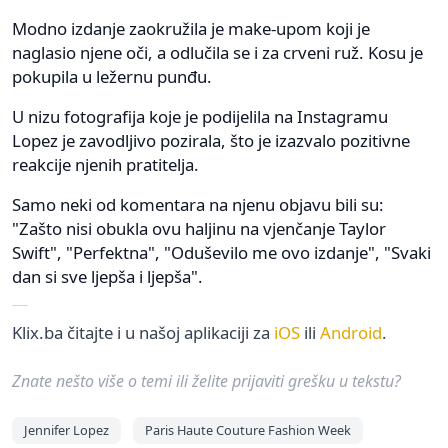
Modno izdanje zaokružila je make-upom koji je
naglasio njene oči, a odlučila se i za crveni ruž. Kosu je
pokupila u ležernu punđu.
U nizu fotografija koje je podijelila na Instagramu
Lopez je zavodljivo pozirala, što je izazvalo pozitivne
reakcije njenih pratitelja.
Samo neki od komentara na njenu objavu bili su:
"Zašto nisi obukla ovu haljinu na vjenčanje Taylor
Swift", "Perfektna", "Oduševilo me ovo izdanje", "Svaki
dan si sve ljepša i ljepša".
Klix.ba čitajte i u našoj aplikaciji za
iOS
ili
Android
.
Znate nešto više o temi ili želite prijaviti grešku u tekstu?
Jennifer Lopez
Paris Haute Couture Fashion Week