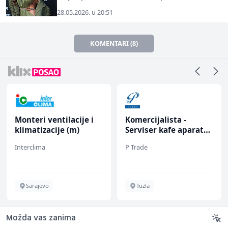
28.05.2026. u 20:51
KOMENTARI (8)
Monteri ventilacije i
Komercijalista -
klimatizacije (m)
Serviser kafe aparata
(m/ž)
Interclima
P Trade
Sarajevo
Tuzla
Možda vas zanima