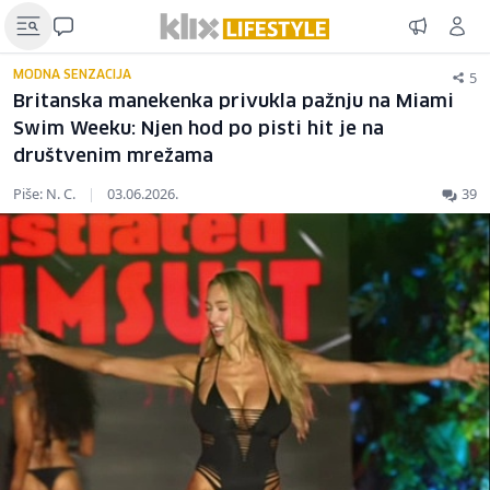
5
MODNA SENZACIJA
Britanska manekenka privukla pažnju na Miami
Swim Weeku: Njen hod po pisti hit je na
društvenim mrežama
Piše: N. C.
|
03.06.2026.
39