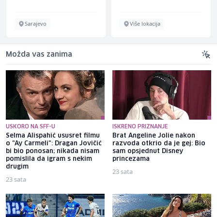
Sarajevo
Više lokacija
Možda vas zanima
USKORO NA SFF-U
ISKRENO PRIZNANJE
Selma Alispahić ususret filmu
Brat Angeline Jolie nakon
o "Ay Carmeli": Dragan Jovičić
razvoda otkrio da je gej: Bio
bi bio ponosan; nikada nisam
sam opsjednut Disney
pomislila da igram s nekim
princezama
drugim
23 sata
23 sata