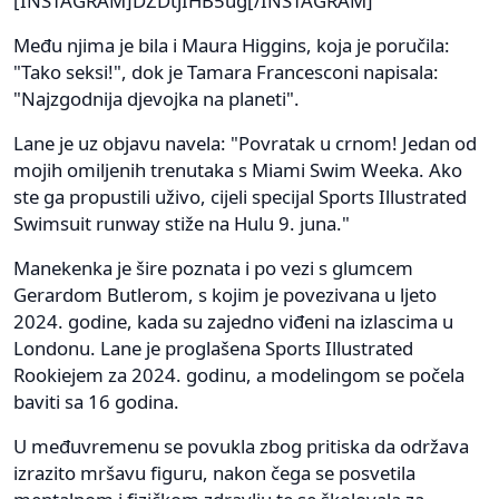
[INSTAGRAM]DZDtjIHB5ug[/INSTAGRAM]
Među njima je bila i Maura Higgins, koja je poručila:
"Tako seksi!", dok je Tamara Francesconi napisala:
"Najzgodnija djevojka na planeti".
Lane je uz objavu navela: "Povratak u crnom! Jedan od
mojih omiljenih trenutaka s Miami Swim Weeka. Ako
ste ga propustili uživo, cijeli specijal Sports Illustrated
Swimsuit runway stiže na Hulu 9. juna."
Manekenka je šire poznata i po vezi s glumcem
Gerardom Butlerom, s kojim je povezivana u ljeto
2024. godine, kada su zajedno viđeni na izlascima u
Londonu. Lane je proglašena Sports Illustrated
Rookiejem za 2024. godinu, a modelingom se počela
baviti sa 16 godina.
U međuvremenu se povukla zbog pritiska da održava
izrazito mršavu figuru, nakon čega se posvetila