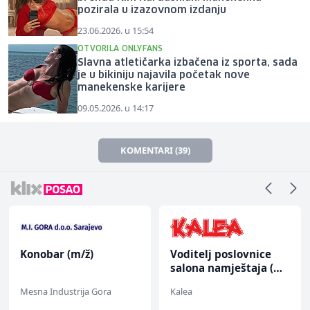
pozirala u izazovnom izdanju
23.06.2026. u 15:54
OTVORILA ONLYFANS
Slavna atletičarka izbačena iz sporta, sada
je u bikiniju najavila početak nove
manekenske karijere
09.05.2026. u 14:17
KOMENTARI (39)
Konobar (m/ž)
Voditelj poslovnice
salona namještaja (m/
ž)
Mesna Industrija Gora
Kalea