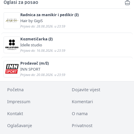
Oglasi za posao
Radnica za manikir i pedikir (ž)
Hair by GigiS
Prijava do: 28.08.2026. u 23:59
Kozmetičarka (ž)
Idelle studio
Prijava do: 16.08.2026. u 23:59
Prodavač (m/ž)
INN SPORT
Prijava do: 20.08.2026. u 23:59
Početna
Dojavite vijest
Impressum
Komentari
Kontakt
O nama
Oglašavanje
Privatnost