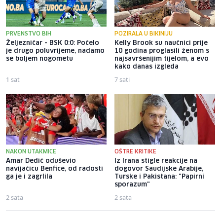
PRVENSTVO BIH
POZIRALA U BIKINIJU
Željezničar - BSK 0:0: Počelo
Kelly Brook su naučnici prije
je drugo poluvrijeme, nadamo
10 godina proglasili ženom s
se boljem nogometu
najsavršenijim tijelom, a evo
kako danas izgleda
1 sat
7 sati
NAKON UTAKMICE
OŠTRE KRITIKE
Amar Dedić oduševio
Iz Irana stigle reakcije na
navijačicu Benfice, od radosti
dogovor Saudijske Arabije,
ga je i zagrlila
Turske i Pakistana: "Papirni
sporazum"
2 sata
2 sata