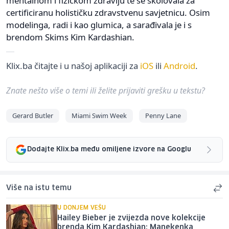
mentalnom i fizičkom zdravlju te se školovala za
certificiranu holističku zdravstvenu savjetnicu. Osim
modelinga, radi i kao glumica, a sarađivala je i s
brendom Skims Kim Kardashian.
Klix.ba čitajte i u našoj aplikaciji za
iOS
ili
Android
.
Znate nešto više o temi ili želite prijaviti grešku u tekstu?
Gerard Butler
Miami Swim Week
Penny Lane
Dodajte Klix.ba među omiljene izvore na Googlu
Više na istu temu
U DONJEM VEŠU
Hailey Bieber je zvijezda nove kolekcije
brenda Kim Kardashian: Manekenka