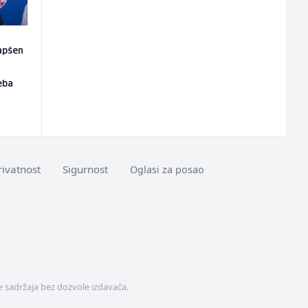
apšen
eba
rivatnost
Sigurnost
Oglasi za posao
 sadržaja bez dozvole izdavača.