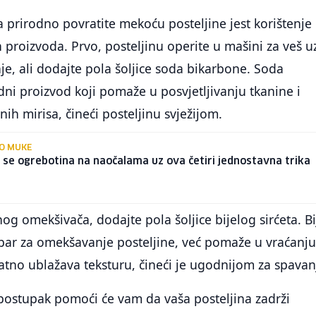
 prirodno povratite mekoću posteljine jest korištenje
 proizvoda. Prvo, posteljinu operite u mašini za veš u
je, ali dodajte pola šoljice soda bikarbone. Soda
dni proizvod koji pomaže u posvjetljivanju tkanine i
ih mirisa, čineći posteljinu svježijom.
O MUKE
e se ogrebotina na naočalama uz ova četiri jednostavna trika
g omekšivača, dodajte pola šoljice bijelog sirćeta. Bi
obar za omekšavanje posteljine, već pomaže u vraćanj
atno ublažava teksturu, čineći je ugodnijom za spavan
postupak pomoći će vam da vaša posteljina zadrži