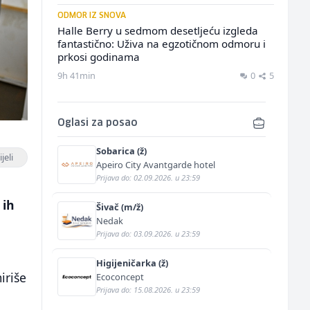
ODMOR IZ SNOVA
Halle Berry u sedmom desetljeću izgleda
fantastično: Uživa na egzotičnom odmoru i
prkosi godinama
9h 41min
0
5
Oglasi za posao
Sobarica (ž)
jeli
Apeiro City Avantgarde hotel
Prijava do: 02.09.2026. u 23:59
 ih
Šivač (m/ž)
Nedak
Prijava do: 03.09.2026. u 23:59
Higijeničarka (ž)
iriše
Ecoconcept
Prijava do: 15.08.2026. u 23:59