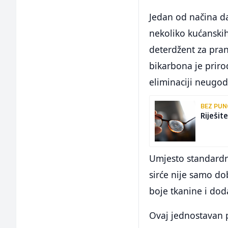
Jedan od načina da
nekoliko kućanskih
deterdžent za pran
bikarbona je priro
eliminaciji neugodn
BEZ PUN
Riješit
Umjesto standardno
sirće nije samo d
boje tkanine i dod
Ovaj jednostavan 