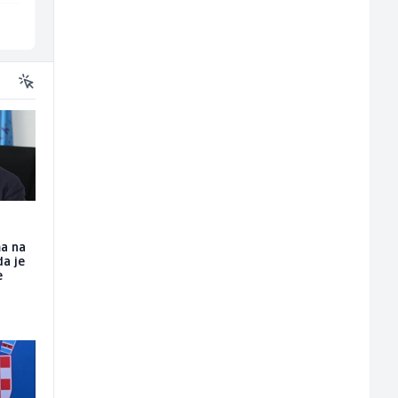
Sarajevo
Sarajevo
U
ma na
a je
e