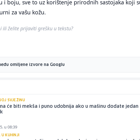
 i boju, sve to uz korištenje prirodnih sastojaka koji 
gurni za vašu kožu.
ili želite prijaviti grešku u tekstu?
među omiljene izvore na Googlu
JOJ SVJEŽINU
ina će biti mekša i puno udobnija ako u mašinu dodate jedan
ak
5. u 08:39
 U KUHINJI