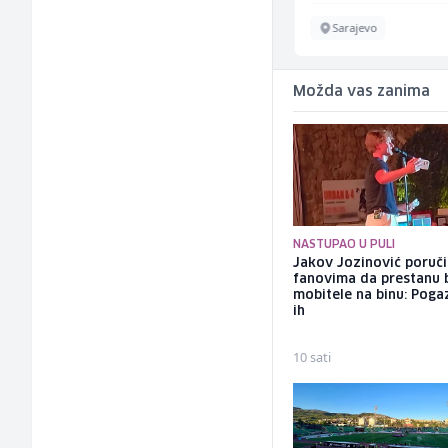
Sarajevo
Sarajevo
Možda vas zanima
NASTUPAO U PULI
Jakov Jozinović poruč
fanovima da prestanu 
mobitele na binu: Pogaz
ih
10 sati