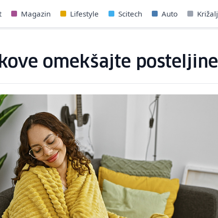
t
Magazin
Lifestyle
Scitech
Auto
Križal
kove omekšajte posteljine