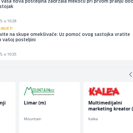
 vaša nova posteljina zadržala mekoću pri prvom pranju do
stojak
5. u 10:28
SAVJETI
vite na skupe omekšivače: Uz pomoć ovog sastojka vratite
vašoj posteljini
5. u 10:35
nji
Limar (m)
Multimedijalni
marketing kreator 
ž)
Mountain
Kalea