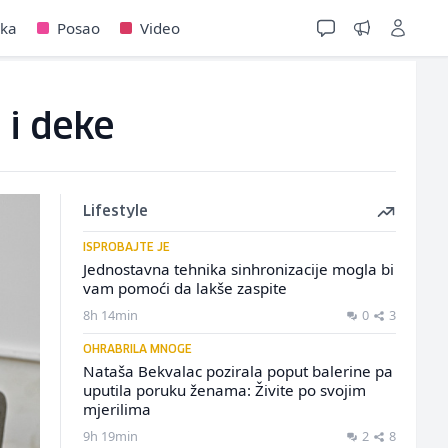
jka
Posao
Video
 i deke
Lifestyle
ISPROBAJTE JE
Jednostavna tehnika sinhronizacije mogla bi
vam pomoći da lakše zaspite
8h 14min
0
3
OHRABRILA MNOGE
Nataša Bekvalac pozirala poput balerine pa
uputila poruku ženama: Živite po svojim
mjerilima
9h 19min
2
8