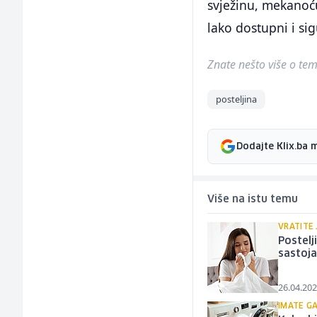
svježinu, mekanoću
lako dostupni i si
Znate nešto više o temi 
posteljina
Dodajte Klix.ba 
Više na istu temu
VRATITE 
Postelj
sastoj
26.04.202
IMATE GA