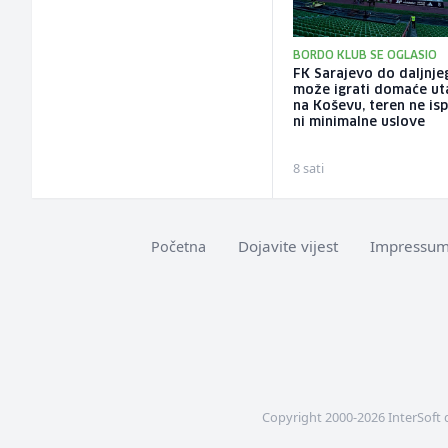
BORDO KLUB SE OGLASIO
FK Sarajevo do daljnje
može igrati domaće ut
na Koševu, teren ne is
ni minimalne uslove
8 sati
Dojavite vijest
Impressu
Početna
Copyright 2000-2026 InterSoft 