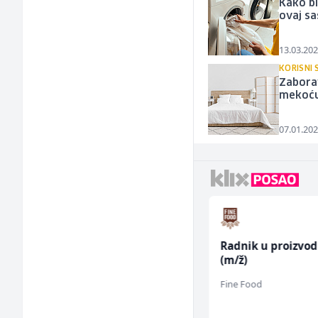
Kako bi
ovaj sa
13.03.202
KORISNI 
Zabora
mekoću 
07.01.202
Higijeničarka (ž)
Radnik u proizvod
(m/ž)
Invictus
Fine Food