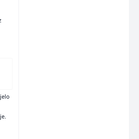
z
jelo
u
je.