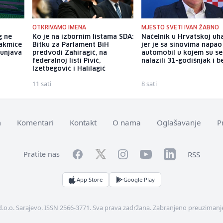
OTKRIVAMO IMENA
MJESTO SVETI IVAN ŽABNO
g ne
Ko je na izbornim listama SDA:
Načelnik u Hrvatskoj uh
akmice
Bitku za Parlament BiH
jer je sa sinovima napao
punjava
predvodi Zahiragić, na
automobil u kojem su se
federalnoj listi Pivić,
nalazili 31-godišnjak i b
Izetbegović i Halilagić
11 sati
8 sati
m
Komentari
Kontakt
O nama
Oglašavanje
P
Facebook
YouTube
LinkedIn
Twitter
Instagram
RSS
Pratite nas
App Store
Google Play
d.o.o. Sarajevo. ISSN 2566-3771. Sva prava zadržana. Zabranjeno preuzimanje