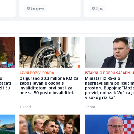
Sarajevo
Ilijaš
JAVNI POZIVI FONDA
ISTAKNUO DOBRU SARADNJ
io
Osigurano 20,3 miliona KM za
Ministar iz RS-a o
bacati
zapošljavanje osoba s
neprijavljenim policajci
it ću
invaliditetom, prvi put i za
prostoru Bugojna: "Možd
one sa 50 posto invaliditeta
previd, dolazak Vučića j
visokog rizika"
13 sati
17 sati