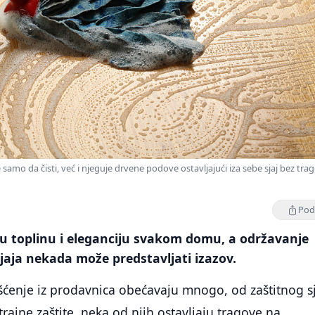
amo da čisti, već i njeguje drvene podove ostavljajući iza sebe sjaj bez tra
Podi
ju toplinu i eleganciju svakom domu, a održavanje
 sjaja nekada može predstavljati izazov.
išćenje iz prodavnica obećavaju mnogo, od zaštitnog s
rajne zaštite, neka od njih ostavljaju tragove na