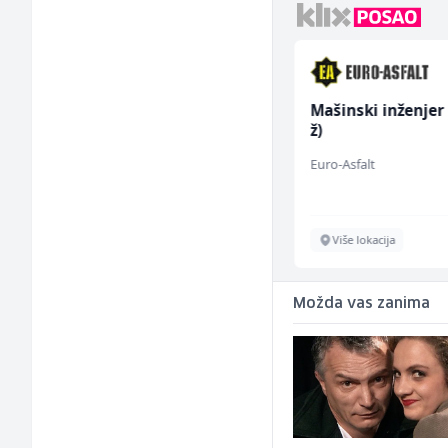
Električar - Radnik na
Mašinski inženjer
tehničkom održavanju
ž)
(m/ž)
Amko komerc
Euro-Asfalt
Sarajevo
Više lokacija
Možda vas zanima