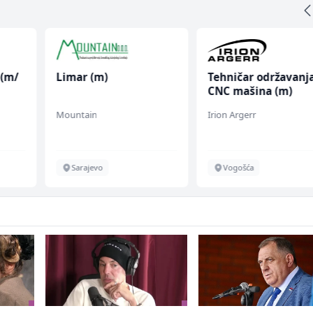
 (m/
Limar (m)
Tehničar održavanj
CNC mašina (m)
Mountain
Irion Argerr
Sarajevo
Vogošća