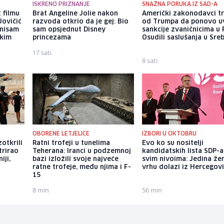
ISKRENO PRIZNANJE
SNAŽNA PORUKA IZ SAD-A
 filmu
Brat Angeline Jolie nakon
Američki zakonodavci t
Jovičić
razvoda otkrio da je gej: Bio
od Trumpa da ponovo u
 nisam
sam opsjednut Disney
sankcije zvaničnicima u 
ekim
princezama
Osudili saslušanja u Sreb
17 sati
8 sati
OBORENE LETJELICE
IZBORI U OKTOBRU
zotkrili
Ratni trofeji u tunelima
Evo ko su nositelji
trirao
Teherana: Iranci u podzemnoj
kandidatskih lista SDP-a
iji,
bazi izložili svoje najveće
svim nivoima: Jedina že
ratne trofeje, među njima i F-
vrhu dolazi iz Hercegov
15
8 min
56 min