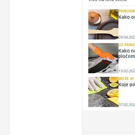
PRIRODN
Kako oč
29.04.202
UZ PRIR
Kako na
pločo
13.02.202
MOŽE IH
Koje po
07.02.202