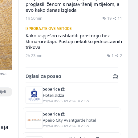
proglasili ženom s najsavršenijim tijelom, a
evo kako danas izgleda
1h 50min
19
11
ISPROBAJTE OVE METODE
Kako uspješno rashladiti prostoriju bez
klima-uređaja: Postoji nekoliko jednostavnih
trikova
2h 23min
1
2
gova
Oglasi za posao
Sobarica (ž)
jeli
Hoteli Ilidža
Prijava do: 05.09.2026. u 23:59
Sobarica (ž)
Apeiro City Avantgarde hotel
jaja
Prijava do: 02.09.2026. u 23:59