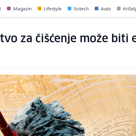
t
Magazin
Lifestyle
Scitech
Auto
Križal
vo za čišćenje može biti 