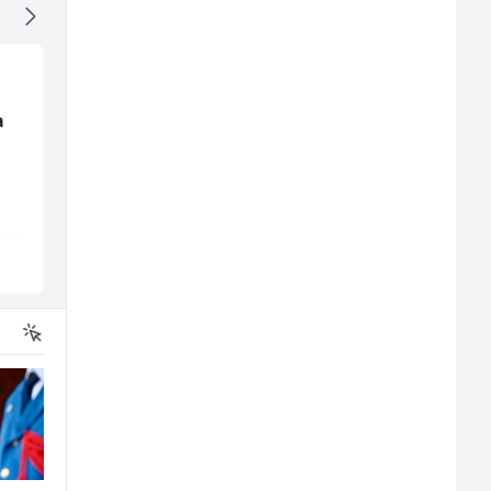
a
Radnik u restoranu
Trgovac - Magacioner
(m/ž)
(m/ž)
BASH
Amko komerc
Sarajevo
Fojnica