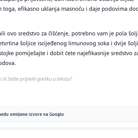
im toga, efikasno uklanja masnoću i daje podovima do
ili ovo sredstvo za čišćenje, potrebno vam je pola šolj
tvrtina šoljice iscijeđenog limunovog soka i dvije šolj
tojke pomiješajte i dobit ćete najefikasnije sredstvo z
podova.
ili želite prijaviti grešku u tekstu?
među omiljene izvore na Googlu