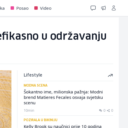
jka
Posao
Video
efikasno u održavanju
Lifestyle
MODNA SCENA
Šokantno ime, milionska pažnja: Modni
brend Matieres Fecales osvaja svjetsku
scenu
10min
0
0
POZIRALA U BIKINIJU
Kelly Brook su naučnici prije 10 godina