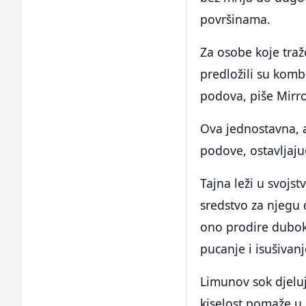
površinama.
Za osobe koje traže
predložili su komb
podova, piše Mirro
Ova jednostavna, a
podove, ostavljajuć
Tajna leži u svojs
sredstvo za njegu 
ono prodire duboko
pucanje i isušivanj
Limunov sok djeluj
kiselost pomaže u 