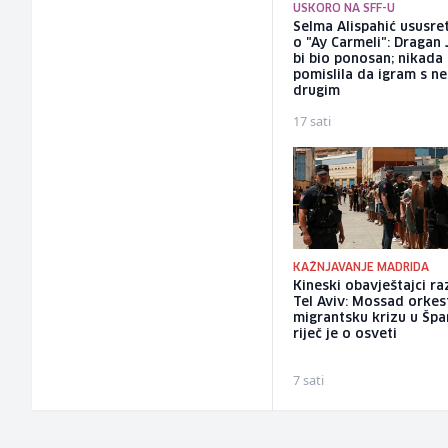
USKORO NA SFF-U
Selma Alispahić ususret
o "Ay Carmeli": Dragan 
bi bio ponosan; nikada
pomislila da igram s n
drugim
17 sati
KAŽNJAVANJE MADRIDA
Kineski obavještajci ra
Tel Aviv: Mossad orkes
migrantsku krizu u Špan
riječ je o osveti
7 sati