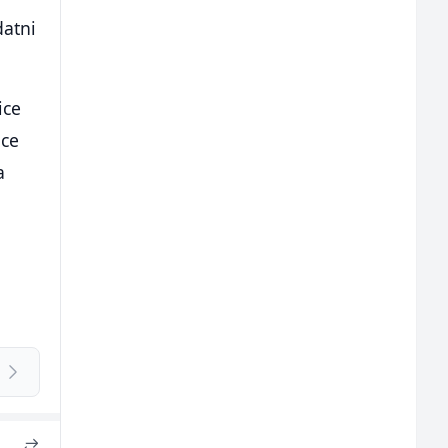
datni
ice
ice
a