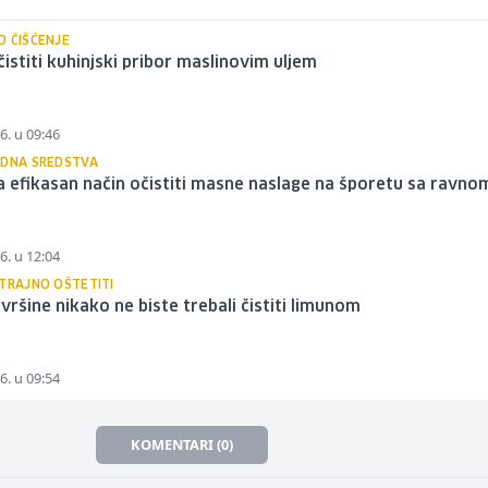
O ČIŠĆENJE
istiti kuhinjski pribor maslinovim uljem
6. u 09:46
ODNA SREDSTVA
 efikasan način očistiti masne naslage na šporetu sa ravno
m
6. u 12:04
 TRAJNO OŠTETITI
vršine nikako ne biste trebali čistiti limunom
6. u 09:54
KOMENTARI (0)