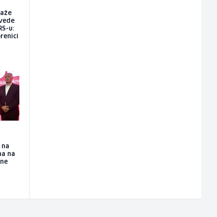
raže
vede
RS-u:
renici
 na
na na
ine