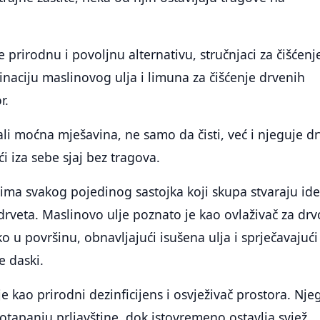
 prirodnu i povoljnu alternativu, stručnjaci za čišćenj
inaciju maslinovog ulja i limuna za čišćenje drvenih
r.
li moćna mješavina, ne samo da čisti, već i njeguje d
i iza sebe sjaj bez tragova.
tvima svakog pojedinog sastojka koji skupa stvaraju id
drveta. Maslinovo ulje poznato je kao ovlaživač za drvo
 u površinu, obnavljajući isušena ulja i sprječavajući
e daski.
e kao prirodni dezinficijens i osvježivač prostora. Nj
otapanju prljavštine, dok istovremeno ostavlja svjež,