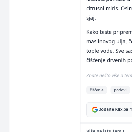
citrusni miris. Os
sjaj.
Kako biste priprem
maslinovog ulja, če
tople vode. Sve sas
čišćenje drvenih 
Znate nešto više o temi 
čišćenje
podovi
Dodajte Klix.ba 
Više na istu temu