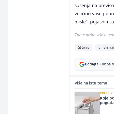
sušenja na previso
veličinu vašeg pun
misle", pojasnili su
Znate nešto više o temi 
čišćenje
omekšiva
Dodajte Klix.ba 
Više na istu temu
PRODUŽI
Koje od
pogoda