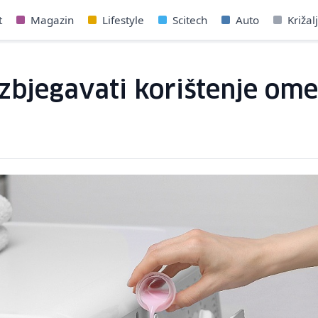
t
Magazin
Lifestyle
Scitech
Auto
Križal
izbjegavati korištenje om