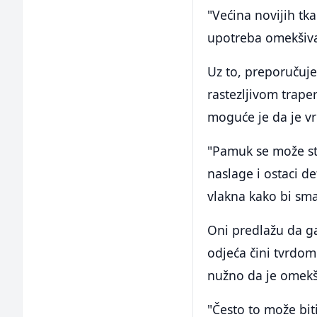
"Većina novijih t
upotreba omekšivač
Uz to, preporučuje
rastezljivom trape
moguće je da je v
"Pamuk se može st
naslage i ostaci d
vlakna kako bi smanj
Oni predlažu da ga
odjeća čini tvrdom 
nužno da je omekši
"Često to može bit