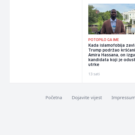
POTOPILO GA IME
Kada islamofobija zavl
Trump podržao kršćan
Amira Hassana, on izg
kandidata koji je odus
utrke
13 sati
Dojavite vijest
Impressu
Početna