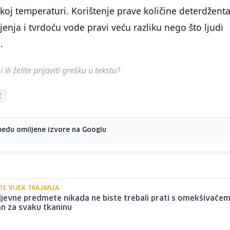
koj temperaturi. Korištenje prave količine deterdženta
jenja i tvrdoću vode pravi veću razliku nego što ljudi
.
ili želite prijaviti grešku u tekstu?
č
među omiljene izvore na Googlu
TE VIJEK TRAJANJA
jevne predmete nikada ne biste trebali prati s omekšivačem:
n za svaku tkaninu