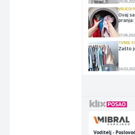
29.06.202
VRIJEDI 
Ovaj sa
pranja:
07.06.202
TVRDE S
Zašto 
24.03.202
Junior Marketing &
Voditelj - Poslovo