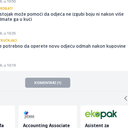
6. u 10:50
PROBATI
stojak može pomoći da odjeća ne izgubi boju ni nakon više
 Imate ga u kući
6. u 10:35
TRUČNJACI
je potrebno da operete novu odjeću odmah nakon kupovine
6. u 10:19
KOMENTARI (1)
đa
Accounting Associate
Asistent za