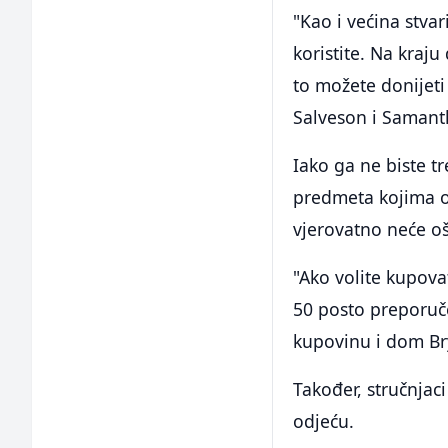
"Kao i većina stvar
koristite. Na kraju
to možete donijeti 
Salveson i Samanth
Iako ga ne biste t
predmeta kojima o
vjerovatno neće oš
"Ako volite kupova
50 posto preporuče
kupovinu i dom Br
Također, stručnjac
odjeću.