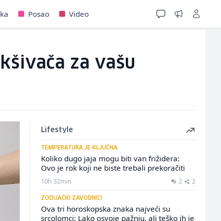
jka
Posao
Video
ekšivača za vašu
Lifestyle
TEMPERATURA JE KLJUČNA
Koliko dugo jaja mogu biti van frižidera:
Ovo je rok koji ne biste trebali prekoračiti
10h 32min
2
2
ZODIJAČKI ZAVODNICI
Ova tri horoskopska znaka najveći su
srcolomci: Lako osvoje pažnju, ali teško ih je