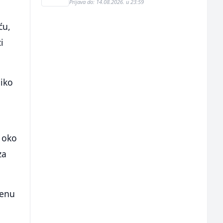
Prijava do: 14.08.2026. u 23:59
ću,
i
liko
e oko
za
nenu