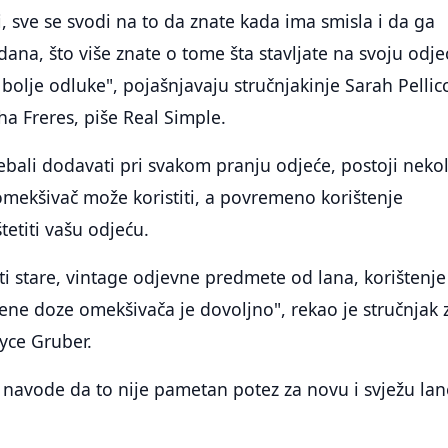
i, sve se svodi na to da znate kada ima smisla i da ga
 dana, što više znate o tome šta stavljate na svoju odje
bolje odluke", pojašnjavaju stručnjakinje Sarah Pellicc
a Freres, piše Real Simple.
rebali dodavati pri svakom pranju odjeće, postoji neko
mekšivač može koristiti, a povremeno korištenje
tetiti vašu odjeću.
ti stare, vintage odjevne predmete od lana, korištenj
ne doze omekšivača je dovoljno", rekao je stručnjak 
yce Gruber.
i navode da to nije pametan potez za novu i svježu la