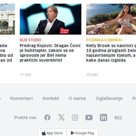
KLIX STUDIO
POZIRALA U BIKINIJU
ada:
Predrag Kojović: Dragan Čović
Kelly Brook su naučnici p
ina
je hohštapler, zakoni se ne
10 godina proglasili že
ubio od
sprovode jer BiH nema
najsavršenijim tijelom, 
tao od
praktični suverenitet
kako danas izgleda
11 sati
18 sati
m
Komentari
Kontakt
O nama
Oglašavanje
P
Facebook
YouTube
LinkedIn
Twitter
Instagram
RSS
Pratite nas
App Store
Google Play