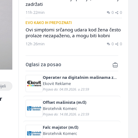
zadržati
11h 22min
0
0
EVO KAKO IH PREPOZNATI
Ovi simptomi srčanog udara kod žena često
prolaze nezapaženo, a mogu biti kobni
12h 26min
0
0
Oglasi za posao
Operater na digitalnim mašinama za
štampu i doradu (m/ž)
Ekovit Reklame
jeli
Prijava do: 04.09.2026. u 23:59
r
Offset mašinista (m/ž)
Birotehnik Komerc
Prijava do: 14.08.2026. u 23:59
Falc majstor (m/ž)
Birotehnik Komerc