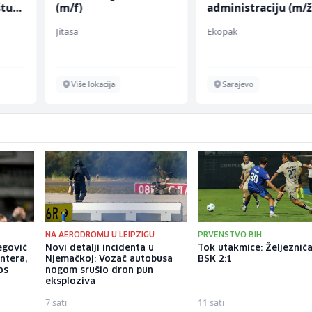
štu
(m/f)
administraciju (m/ž
Jitasa
Ekopak
Više lokacija
Sarajevo
NA AERODROMU U LEIPZIGU
PRVENSTVO BIH
begović
Novi detalji incidenta u
Tok utakmice: Željezniča
ntera,
Njemačkoj: Vozač autobusa
BSK 2:1
os
nogom srušio dron pun
eksploziva
7 sati
11 sati