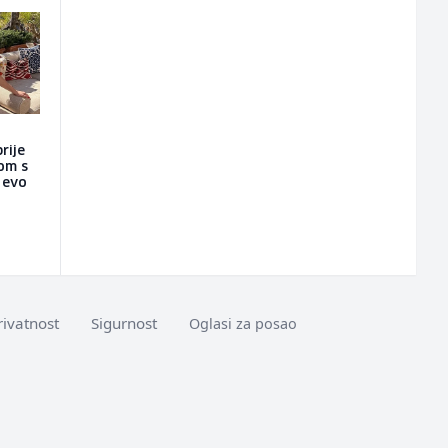
rije
nom s
a evo
rivatnost
Sigurnost
Oglasi za posao