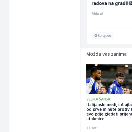
Recruiting Specialist
radova na gradili
(m/ž)
(m/ž)
Mars Connect
Mibral
Sarajevo
Sarajevo
Možda vas zanima
VELIKA ŠANSA
Italijanski mediji: Alaj
od prve minute protiv I
evo gdje gledati prijen
utakmice
11 sati