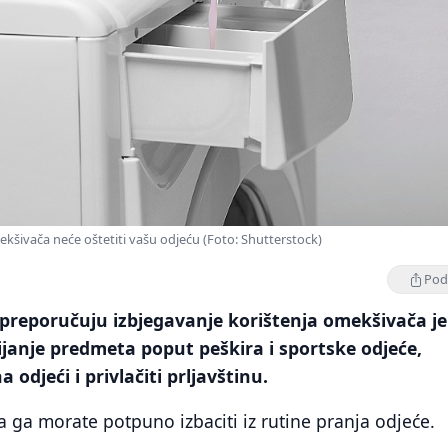
šivača neće oštetiti vašu odjeću (Foto: Shutterstock)
Podi
preporučuju izbjegavanje korištenja omekšivača je
janje predmeta poput peškira i sportske odjeće,
 odjeći i privlačiti prljavštinu.
da ga morate potpuno izbaciti iz rutine pranja odjeće.