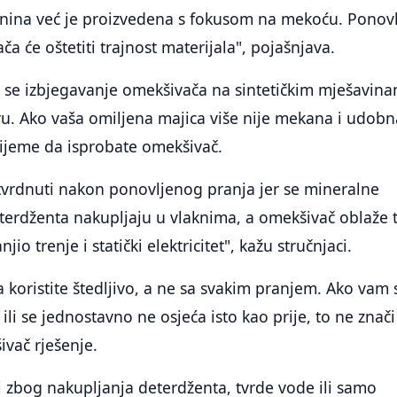
kanina već je proizvedena s fokusom na mekoću. Ponov
a će oštetiti trajnost materijala", pojašnjava.
 se izbjegavanje omekšivača na sintetičkim mješavina
ru. Ako vaša omiljena majica više nije mekana i udobn
rijeme da isprobate omekšivač.
vrdnuti nakon ponovljenog pranja jer se mineralne
eterdženta nakupljaju u vlaknima, a omekšivač oblaže 
io trenje i statički elektricitet", kažu stručnjaci.
 koristite štedljivo, a ne sa svakim pranjem. Ako vam 
ili se jednostavno ne osjeća isto kao prije, to ne znači
vač rješenje.
i zbog nakupljanja deterdženta, tvrde vode ili samo