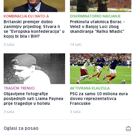
KOMBINACIJA EU I NATO-A
DISKRIMINATORNO NAVIJANJE
Britanski premijer dobio
Prekinuta utakmica Borac -
zanimljiv prijedlog: Stvara li
Velež u Banjoj Luci zbog
se "Evropska konfederacija" u
skandiranja "Ratko Mladić"
kojoj bi bila i BiH?
3 sata
14 sati
TRAGIČNI TRENUCI
AKTIVIRANA KLAUZULA
Objavljene fotografije
PSG za samo 10 miliona eura
posljednjih sati Liama ​​Paynea
doveo reprezentativca
prije tragedije u hotelu
Francuske
3 sata
3 sata
Oglasi za posao