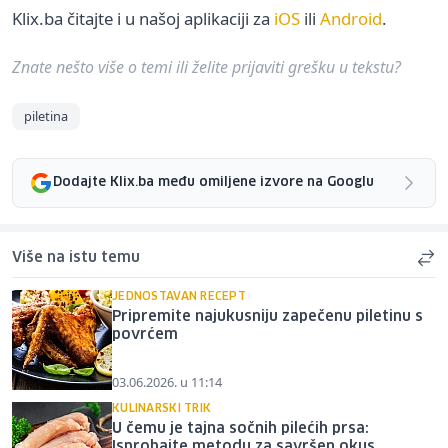
Klix.ba čitajte i u našoj aplikaciji za
iOS
ili
Android
.
Znate nešto više o temi ili želite prijaviti grešku u tekstu?
piletina
Dodajte Klix.ba među omiljene izvore na Googlu
Više na istu temu
JEDNOSTAVAN RECEPT
Pripremite najukusniju zapečenu piletinu s
povrćem
03.06.2026. u 11:14
KULINARSKI TRIK
U čemu je tajna sočnih pilećih prsa:
Isprobajte metodu za savršen okus