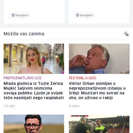
Sarajevo
Sarajevo
Možda vas zanima
PREPOZNATLJIVO LICE
FESTIVAL U GUČI
Mlada glumica iz Tuzle Zerina
Viktor Orban snimljen u
Mujkić šaljivim snimcima
neprepoznatljivom izdanju u
osvaja publiku: Ljude je uvijek
Srbiji: Muzičari mu svirali na
teže nasmijati nego rasplakati
uho, on uživao u rakiji
13 sati
4 sata