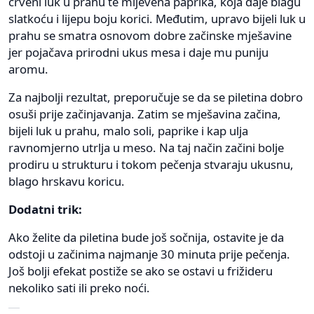
crveni luk u prahu te mljevena paprika, koja daje blagu
slatkoću i lijepu boju korici. Međutim, upravo bijeli luk u
prahu se smatra osnovom dobre začinske mješavine
jer pojačava prirodni ukus mesa i daje mu puniju
aromu.
Za najbolji rezultat, preporučuje se da se piletina dobro
osuši prije začinjavanja. Zatim se mješavina začina,
bijeli luk u prahu, malo soli, paprike i kap ulja
ravnomjerno utrlja u meso. Na taj način začini bolje
prodiru u strukturu i tokom pečenja stvaraju ukusnu,
blago hrskavu koricu.
Dodatni trik:
Ako želite da piletina bude još sočnija, ostavite je da
odstoji u začinima najmanje 30 minuta prije pečenja.
Još bolji efekat postiže se ako se ostavi u frižideru
nekoliko sati ili preko noći.