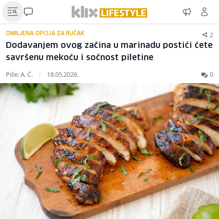
2
OMILJENA OPCIJA ZA RUČAK
Dodavanjem ovog začina u marinadu postići ćete
savršenu mekoću i sočnost piletine
Piše: A. Ć.
|
18.05.2026.
0