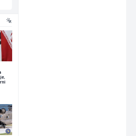
Sarajevo
Vogošća
a
je,
rni