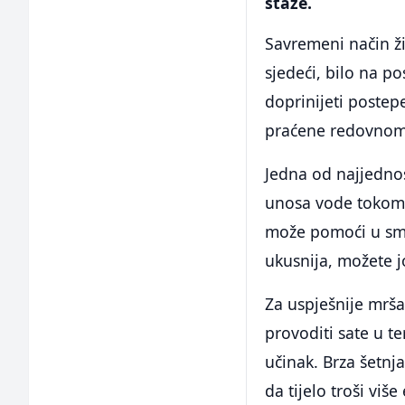
staze.
Savremeni način 
sjedeći, bilo na p
doprinijeti poste
praćene redovnom 
Jedna od najjedno
unosa vode tokom 
može pomoći u sma
ukusnija, možete jo
Za uspješnije mrša
provoditi sate u te
učinak. Brza šetnj
da tijelo troši viš