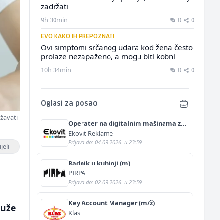
zadržati
9h 30min
0
0
EVO KAKO IH PREPOZNATI
Ovi simptomi srčanog udara kod žena često
prolaze nezapaženo, a mogu biti kobni
10h 34min
0
0
Oglasi za posao
ržavati
Operater na digitalnim mašinama za
štampu i doradu (m/ž)
Ekovit Reklame
Prijava do: 04.09.2026. u 23:59
jeli
Radnik u kuhinji (m)
PIRPA
Prijava do: 02.09.2026. u 23:59
Key Account Manager (m/ž)
duže
Klas