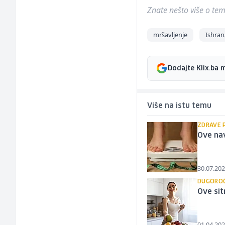
Znate nešto više o temi 
mršavljenje
Ishran
Dodajte Klix.ba 
Više na istu temu
ZDRAVE 
Ove nav
30.07.202
DUGOROČ
Ove si
01.04.202