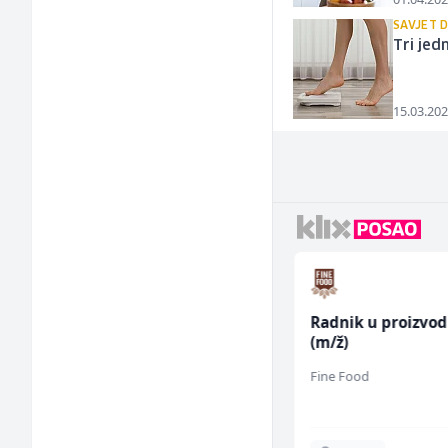
SAVJET 
Tri jed
15.03.202
Komercijalista -
Radnik u proizvod
Serviser kafe aparata
(m/ž)
(m/ž)
P Trade
Fine Food