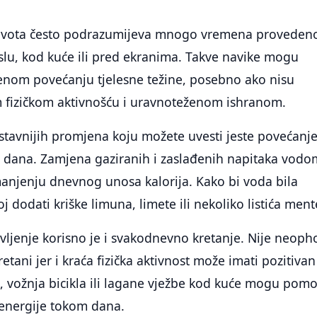
života često podrazumijeva mnogo vremena proveden
oslu, kod kuće ili pred ekranima. Takve navike mogu
penom povećanju tjelesne težine, posebno ako nisu
fizičkom aktivnošću i uravnoteženom ishranom.
stavnijih promjena koju možete uvesti jeste povećanj
dana. Zamjena gaziranih i zaslađenih napitaka vodo
njenju dnevnog unosa kalorija. Kako bi voda bila
j dodati kriške limuna, limete ili nekoliko listića ment
vljenje korisno je i svakodnevno kretanje. Nije neop
retani jer i kraća fizička aktivnost može imati pozitivan
a, vožnja bicikla ili lagane vježbe kod kuće mogu pomo
e energije tokom dana.