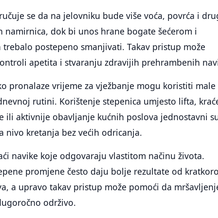
učuje se da na jelovniku bude više voća, povrća i dru
ih namirnica, dok bi unos hrane bogate šećerom i
 trebalo postepeno smanjivati. Takav pristup može
kontroli apetita i stvaranju zdravijih prehrambenih nav
o pronalaze vrijeme za vježbanje mogu koristiti male
evnoj rutini. Korištenje stepenica umjesto lifta, krać
 ili aktivnije obavljanje kućnih poslova jednostavni s
a nivo kretanja bez većih odricanja.
aći navike koje odgovaraju vlastitom načinu života.
epene promjene često daju bolje rezultate od kratkor
va, a upravo takav pristup može pomoći da mršavljenj
 dugoročno održivo.