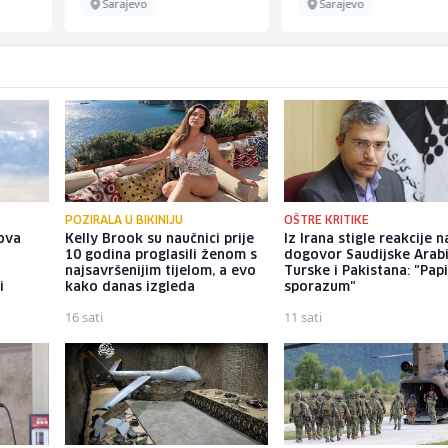
Sarajevo
Sarajevo
POZIRALA U BIKINIJU
OŠTRE KRITIKE
ova
Kelly Brook su naučnici prije
Iz Irana stigle reakcije n
10 godina proglasili ženom s
dogovor Saudijske Arabi
najsavršenijim tijelom, a evo
Turske i Pakistana: "Papi
i
kako danas izgleda
sporazum"
16 sati
11 sati