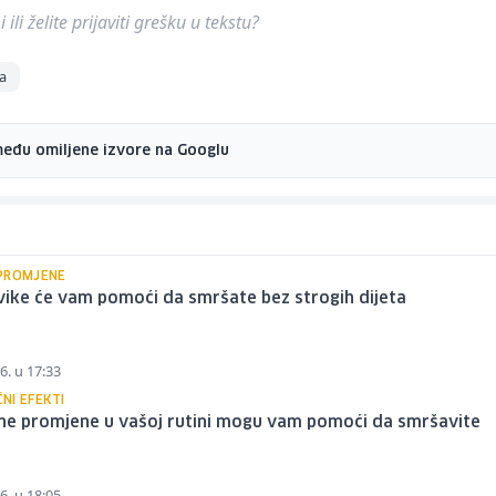
ili želite prijaviti grešku u tekstu?
a
među omiljene izvore na Googlu
PROMJENE
ike će vam pomoći da smršate bez strogih dijeta
6. u 17:33
NI EFEKTI
tne promjene u vašoj rutini mogu vam pomoći da smršavite
6. u 18:05