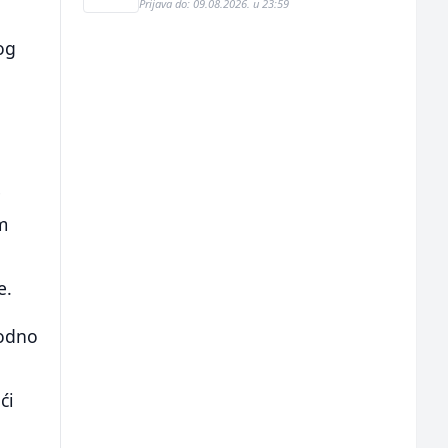
Prijava do: 09.08.2026. u 23:59
og
e
m
e.
hodno
ći