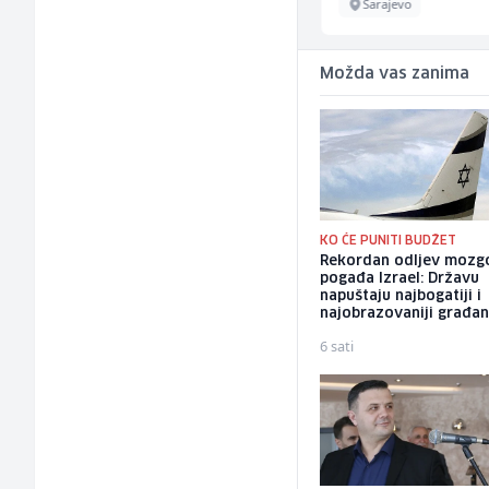
Tuzla
Sarajevo
Možda vas zanima
KO ĆE PUNITI BUDŽET
Rekordan odljev mozg
pogađa Izrael: Državu
napuštaju najbogatiji i
najobrazovaniji građan
6 sati