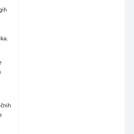
gih
ika.
e
u
očnih
e