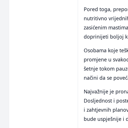
Pored toga, prepor
nutritivno vrijedn
zasićenim mastima
doprinijeti boljoj 
Osobama koje tešk
promjene u svakodn
šetnje tokom pauze
načini da se poveć
Najvažnije je pron
Dosljednost i post
i zahtjevnih plano
bude uspješnije i