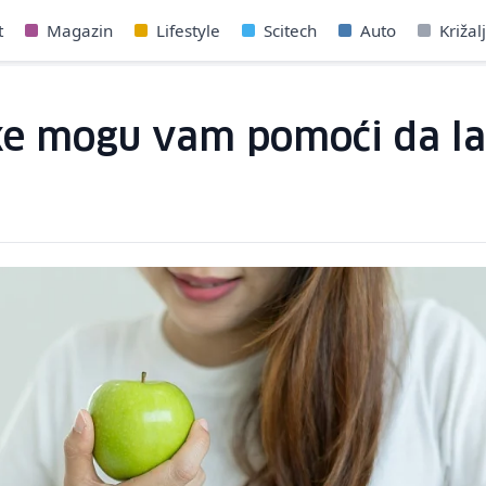
t
Magazin
Lifestyle
Scitech
Auto
Križal
e mogu vam pomoći da lak