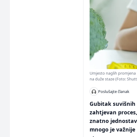
Umjesto naglih promjena i
na duže staze (Foto: Shut
Poslušajte članak
Gubitak suvišnih 
zahtjevan proces
znatno jednostavn
mnogo je važnije 