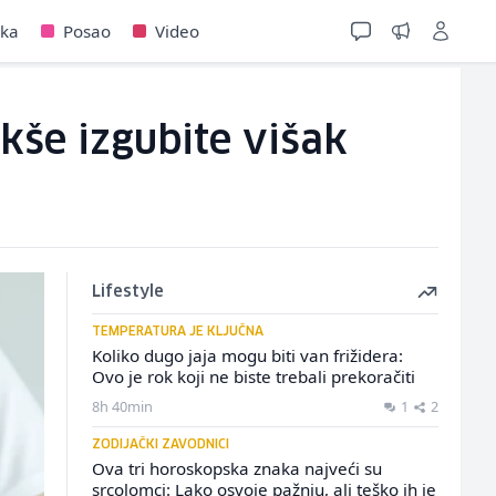
jka
Posao
Video
še izgubite višak
Lifestyle
TEMPERATURA JE KLJUČNA
Koliko dugo jaja mogu biti van frižidera:
Ovo je rok koji ne biste trebali prekoračiti
8h 40min
1
2
ZODIJAČKI ZAVODNICI
Ova tri horoskopska znaka najveći su
srcolomci: Lako osvoje pažnju, ali teško ih je