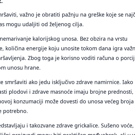
k.
šaviti, važno je obratiti pažnju na greške koje se naj
as mogu udaljiti od željenog cilja.
anemarivanje kalorijskog unosa. Bez obzira na vrstu
te, količina energije koju unosite tokom dana igra važ
šavljenja. Zbog toga je korisno voditi računa o porc
m unosu hrane.
e smršaviti ako jedu isključivo zdrave namirnice. Iako
asti plodovi i zdrave masnoće imaju brojne prednosti,
ihovoj konzumaciji može dovesti do unosa većeg broja
je potrebno.
dstavljaju i takozvane zdrave grickalice. Sušeno voće,