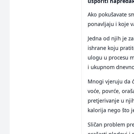
usporiti napreda
Ako pokušavate smr
ponavljaju i koje v
Jedna od njih je z
ishrane koju prati
ulogu u procesu mr
i ukupnom dnevno
Mnogi vjeruju da ć
voće, povrće, oraš
pretjerivanje u nj
kalorija nego što 
Sličan problem pre