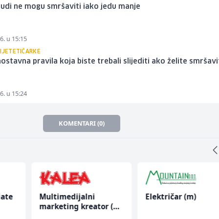
judi ne mogu smršaviti iako jedu manje
6. u 15:15
DIJETETIČARKE
nostavna pravila koja biste trebali slijediti ako želite smršavi
6. u 15:24
KOMENTARI (0)
iate
Multimedijalni
Električar (m)
marketing kreator (m/
ž)