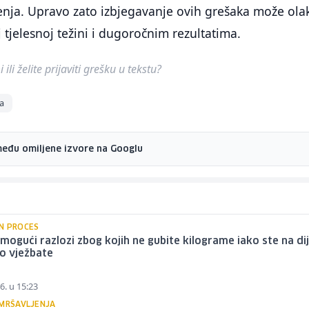
ešenja. Upravo zato izbjegavanje ovih grešaka može ola
 tjelesnoj težini i dugoročnim rezultatima.
ili želite prijaviti grešku u tekstu?
a
među omiljene izvore na Googlu
N PROCES
mogući razlozi zbog kojih ne gubite kilograme iako ste na dije
o vježbate
6. u 15:23
 MRŠAVLJENJA