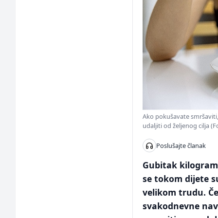
Ako pokušavate smršaviti, 
udaljiti od željenog cilja (
Poslušajte članak
Gubitak kilograma
se tokom dijete 
velikom trudu. Če
svakodnevne navi