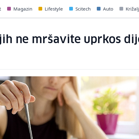
t
Magazin
Lifestyle
Scitech
Auto
Križal
ih ne mršavite uprkos dij