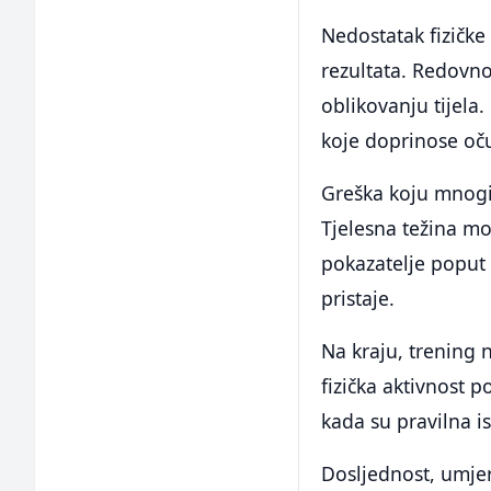
Nedostatak fizičke
rezultata. Redovno
oblikovanju tijela.
koje doprinose oču
Greška koju mnogi
Tjelesna težina mož
pokazatelje poput o
pristaje.
Na kraju, trening 
fizička aktivnost p
kada su pravilna i
Dosljednost, umjer