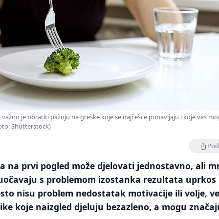
važno je obratiti pažnju na greške koje se najčešće ponavljaju i koje vas m
Foto: Shutterstock)
Podi
 na prvi pogled može djelovati jednostavno, ali m
suočavaju s problemom izostanka rezultata uprkos
sto nisu problem nedostatak motivacije ili volje, v
ke koje naizgled djeluju bezazleno, a mogu znača