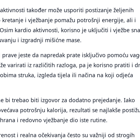
 aktivnosti također može usporiti postizanje željenih
 kretanje i vježbanje pomažu potrošnji energije, ali i
 Osim kardio aktivnosti, korisno je uključiti i vježbe sn
vanju i izgradnji mišićne mase.
 prave jeste da napredak prate isključivo pomoću vag
e varirati iz različitih razloga, pa je korisno pratiti i 
bima struka, izgleda tijela ili načina na koji odjeća
ne bi trebao biti izgovor za dodatno prejedanje. Iako
ovećava potrošnju kalorija, rezultati se najlakše postiž
shrana i redovno vježbanje dio iste rutine.
enost i realna očekivanja često su važniji od strogih