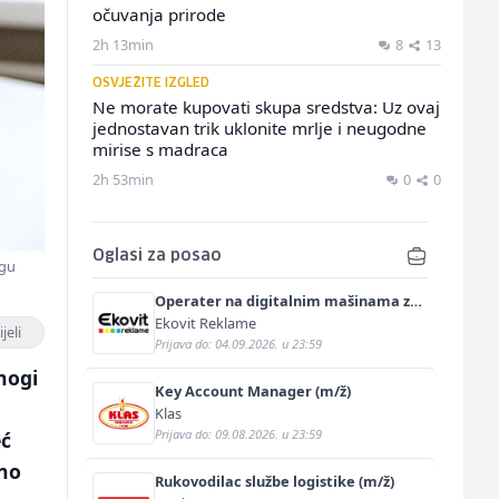
očuvanja prirode
2h 13min
8
13
OSVJEŽITE IZGLED
Ne morate kupovati skupa sredstva: Uz ovaj
jednostavan trik uklonite mrlje i neugodne
mirise s madraca
2h 53min
0
0
Oglasi za posao
ogu
Operater na digitalnim mašinama za
štampu i doradu (m/ž)
Ekovit Reklame
jeli
Prijava do: 04.09.2026. u 23:59
nogi
Key Account Manager (m/ž)
Klas
Prijava do: 09.08.2026. u 23:59
eć
jno
Rukovodilac službe logistike (m/ž)