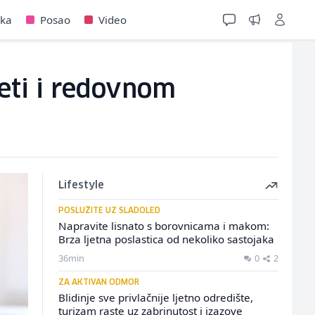
jka
Posao
Video
eti i redovnom
Lifestyle
POSLUŽITE UZ SLADOLED
Napravite lisnato s borovnicama i makom:
Brza ljetna poslastica od nekoliko sastojaka
36min
0
2
ZA AKTIVAN ODMOR
Blidinje sve privlačnije ljetno odredište,
turizam raste uz zabrinutost i izazove