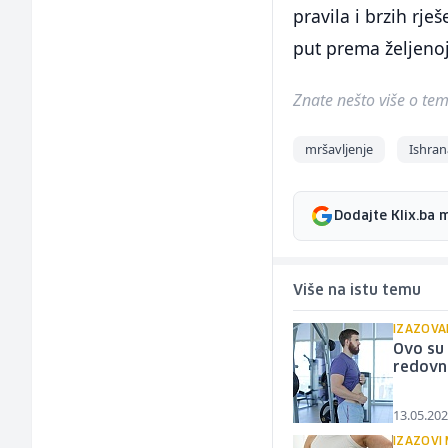
pravila i brzih rj
put prema željenoj
Znate nešto više o temi 
mršavljenje
Ishran
Dodajte Klix.ba 
Više na istu temu
IZAZOVA
Ovo su 
redovn
13.05.202
IZAZOVI