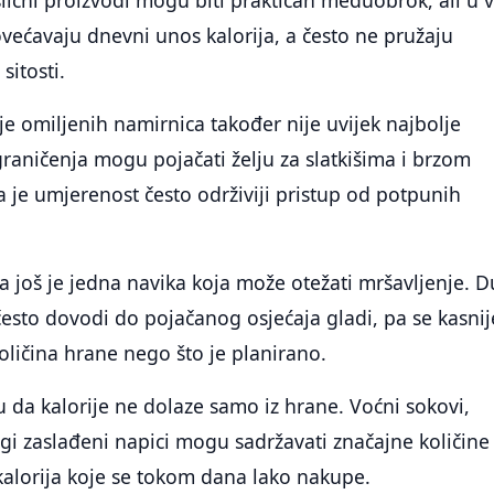
 slični proizvodi mogu biti praktičan međuobrok, ali u 
većavaju dnevni unos kalorija, a često ne pružaju
sitosti.
e omiljenih namirnica također nije uvijek najbolje
graničenja mogu pojačati želju za slatkišima i brzom
je umjerenost često održiviji pristup od potpunih
 još je jedna navika koja može otežati mršavljenje. 
esto dovodi do pojačanog osjećaja gladi, pa se kasnij
oličina hrane nego što je planirano.
 da kalorije ne dolaze samo iz hrane. Voćni sokovi,
ugi zaslađeni napici mogu sadržavati značajne količine
kalorija koje se tokom dana lako nakupe.