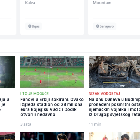
Kalea
Mountain
Ilijaš
Sarajevo
I TO JE MOGUĆE
NIZAK VODOSTAJ
aja u
Fanovi u Srbiji šokirani: Ovako
Na dnu Dunava u Budimp
 je
izgleda stadion od 28 miliona
pronađeni posmrtni osta
e
eura kojeg su Vučić i Dodik
njemačkih vojnika i mot
otvorili nedavno
iz Drugog svjetskog rat
3 sata
11 min