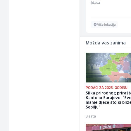
Mountain
Jitasa
Sarajevo
Više lokacija
Možda vas zanima
PODACI ZA 2025. GODINU
Slika prirodnog prirašt
Kantonu Sarajevo: "Sve
manje djece što si bliž
Sebilju"
3 sata