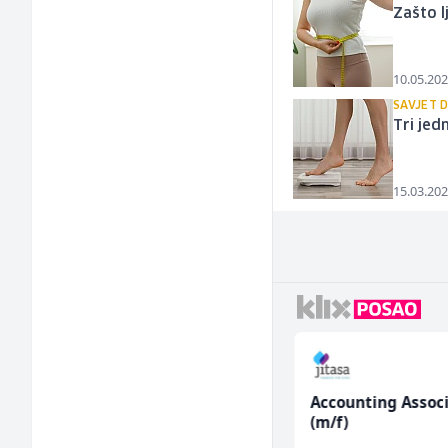
Zašto l
10.05.202
SAVJET 
Tri jed
15.03.202
Tehnički rukovodilac
Accounting Assoc
arata
(m/ž)
(m/f)