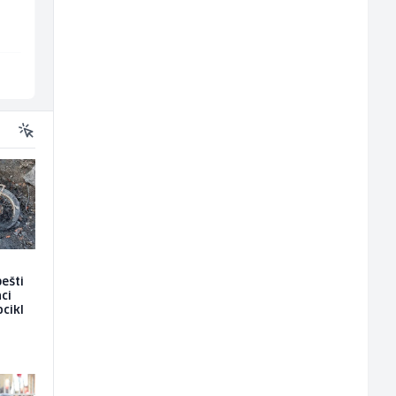
Tehnolix
TELUS Digital
Sarajevo
Sarajevo
ešti
ci
ocikl
a