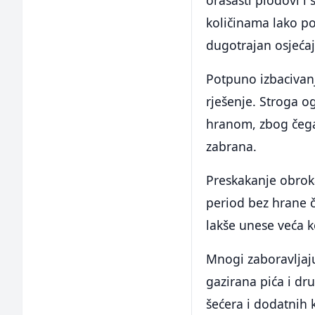
orašasti plodovi i
količinama lako po
dugotrajan osjećaj 
Potpuno izbacivanj
rješenje. Stroga o
hranom, zbog čega 
zabrana.
Preskakanje obroka
period bez hrane č
lakše unese veća k
Mnogi zaboravljaju
gazirana pića i dr
šećera i dodatnih 