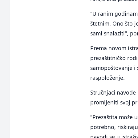
"U ranim godinama 
štetnim. Ono što j
sami snalaziti", po
Prema novom istra
prezaštitničko rod
samopoštovanje i s
raspoloženje.
Stručnjaci navode d
promijeniti svoj p
"Prezaštita može uk
potrebno, riskiraj
navodi se u istraži