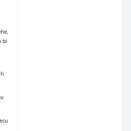
ehe,
 bi
ih
nu
jecu