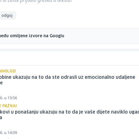
ili želite prijaviti grešku u tekstu?
odgoj
među omiljene izvore na Googlu
SIHOLOZI
bine ukazuju na to da ste odrasli uz emocionalno udaljene
je
6. u 13:56
E PAŽNJU
kovi u ponašanju ukazuju na to da je vaše dijete naviklo uga
a
6. u 14:09