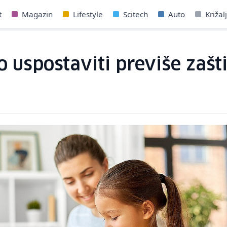
t
Magazin
Lifestyle
Scitech
Auto
Križal
o uspostaviti previše zašt