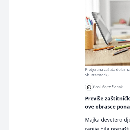
Pretjerana zaštita dolazi i
Shutterstock)
Poslušajte članak
Previše zaštitničk
ove obrasce pona
Majka devetero dje
ranije bila prezašt