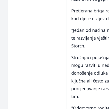
Pretjerana briga 
kod djece i izljeva 
"Jedan od načina n
te razvijanje vješt
Storch.
Stručnjaci pojašnj
mogu razviti u ne
donošenje odluka 
ključna ali često 
procjenjivanje raz
tim.
"Odgovorno roditel