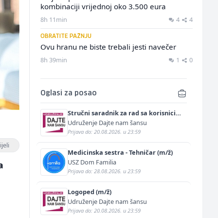
kombinaciji vrijednoj oko 3.500 eura
8h 11min
4
4
OBRATITE PAŽNJU
Ovu hranu ne biste trebali jesti navečer
8h 39min
1
0
Oglasi za posao
Stručni saradnik za rad sa korisnicima
(m/ž)
Udruženje Dajte nam šansu
Prijava do: 20.08.2026. u 23:59
jeli
Medicinska sestra - Tehničar (m/ž)
USZ Dom Familia
a
Prijava do: 28.08.2026. u 23:59
Logoped (m/ž)
Udruženje Dajte nam šansu
Prijava do: 20.08.2026. u 23:59