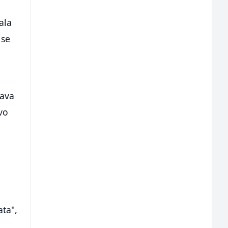
ala
 se
pava
vo
ata",