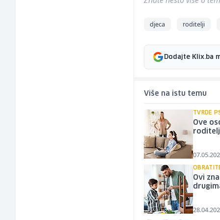
Znate nešto više o temi 
djeca
roditelji
Dodajte Klix.ba 
Više na istu temu
TVRDE P
Ove oso
roditel
07.05.202
OBRATIT
Ovi zna
drugim
28.04.202