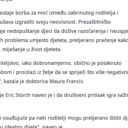
postaje borba za moć između zabrinutog roditelja i
ušava izgraditi svoju neovisnost. Prezaštitničko
čuje nedopuštanje djeci da dožive razočarenja i neuspj
ih problema umjesto djeteta, pretjerano praćenje kako
ci, miješanje u život djeteta.
diteljstvo, iako dobronamjerno, obično je potaknuto
bom i proizlazi iz želje da se spriječi što više negativn
", kazala je doktorica Maura Francis.
e Eric Storch naveo je i da društveni pritisak igra važ
o osuđujuće pa neki roditelji mogu pretjerano štititi d
 u idealno dijete", naveo je.