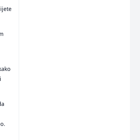
ijete
im
 kako
i
da
no.