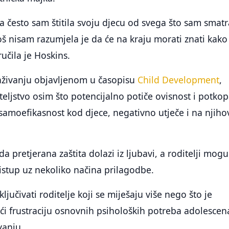
često sam štitila svoju djecu od svega što sam smatr
oš nisam razumjela je da će na kraju morati znati kako
ručila je Hoskins.
živanju objavljenom u časopisu
Child Development
,
iteljstvo osim što potencijalno potiče ovisnost i potko
amoefikasnost kod djece, negativno utječe i na njiho
a pretjerana zaštita dolazi iz ljubavi, a roditelji mogu
ristup uz nekoliko načina prilagodbe.
ljučivati roditelje koji se miješaju više nego što je
ući frustraciju osnovnih psiholoških potreba adolescen
vanju.