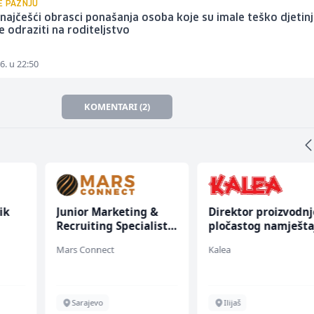
E PAŽNJU
najčešći obrasci ponašanja osoba koje su imale teško djetinj
 odraziti na roditeljstvo
6. u 22:50
KOMENTARI (2)
ik
Junior Marketing &
Direktor proizvodnj
Recruiting Specialist
pločastog namješta
(m/ž)
(m/ž)
Mars Connect
Kalea
Sarajevo
Ilijaš