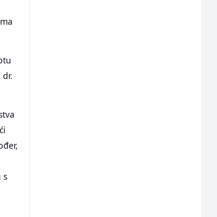
lema
otu
 dr.
stva
ći
ođer,
 s