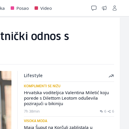
jka
Posao
Video
itnički odnos s
Lifestyle
KOMPLIMENTI SE NIŽU
Hrvatska voditeljica Valentina Miletić koju
porede s Dilettom Leotom oduševila
pozirajući u bikiniju
7h 38min
6
6
VISOKA MODA
Maja Šuput na Korčuli zablistala u