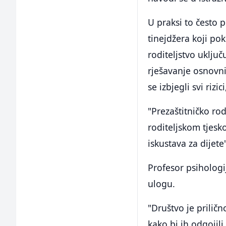
U praksi to često 
tinejdžera koji pok
roditeljstvo uklju
rješavanje osnovn
se izbjegli svi rizi
"Prezaštitničko ro
roditeljskom tjesko
iskustava za dijete
Profesor psihologij
ulogu.
"Društvo je priličn
kako bi ih odgojili