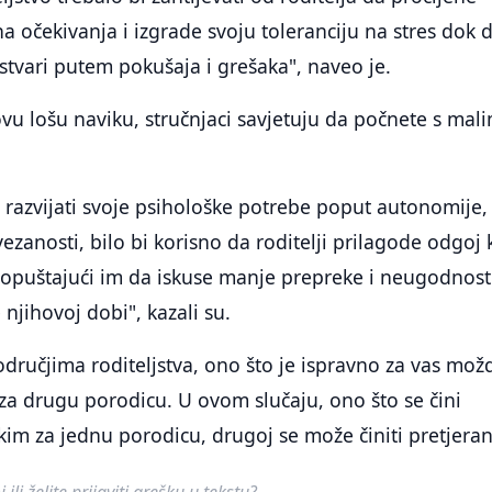
a očekivanja i izgrade svoju toleranciju na stres dok d
 stvari putem pokušaja i grešaka", naveo je.
 ovu lošu naviku, stručnjaci savjetuju da počnete s mal
razvijati svoje psihološke potrebe poput autonomije,
ezanosti, bilo bi korisno da roditelji prilagode odgoj
dopuštajući im da iskuse manje prepreke i neugodnost
njihovoj dobi", kazali su.
ručjima roditeljstva, ono što je ispravno za vas mož
 za drugu porodicu. U ovom slučaju, ono što se čini
čkim za jednu porodicu, drugoj se može činiti pretjera