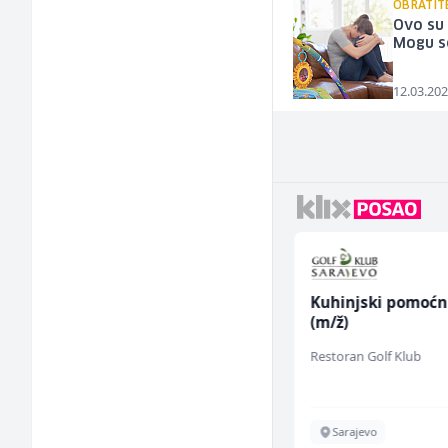
OBRATIT
Ovo su 
Mogu se
12.03.202
Monter centralnog
Kuhinjski pomoćn
grijanja (m)
(m/ž)
Mountain
Restoran Golf Klub
Sarajevo
Sarajevo