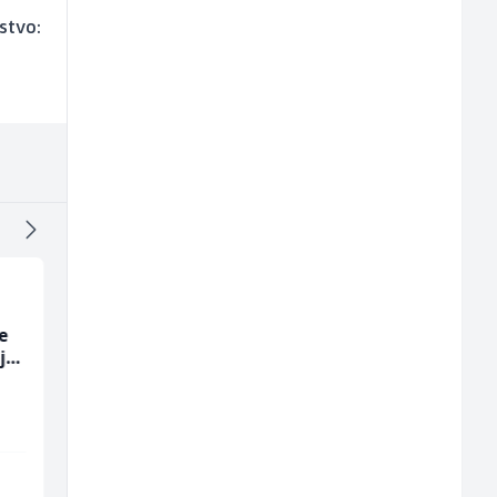
stvo:
e
Voditelj - Poslovođa
Konobar - Barmen (m
ja
radova na gradilištu
ž)
(m/ž)
Mibral
Hotel Nomad
Sarajevo
Sarajevo