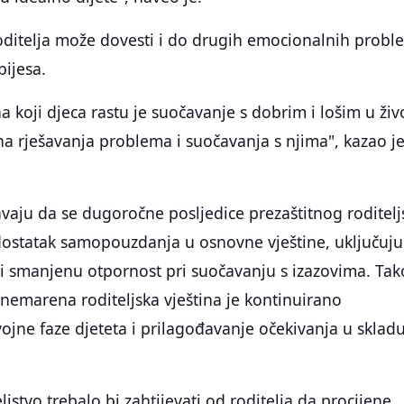
roditelja može dovesti i do drugih emocionalnih prob
bijesa.
a koji djeca rastu je suočavanje s dobrim i lošim u živ
ina rješavanja problema i suočavanja s njima", kazao je
avaju da se dugoročne posljedice prezaštitnog roditelj
dostatak samopouzdanja u osnovne vještine, uključuju
i smanjenu otpornost pri suočavanju s izazovima. Tak
zanemarena roditeljska vještina je kontinuirano
vojne faze djeteta i prilagođavanje očekivanja u skladu
jstvo trebalo bi zahtijevati od roditelja da procijene