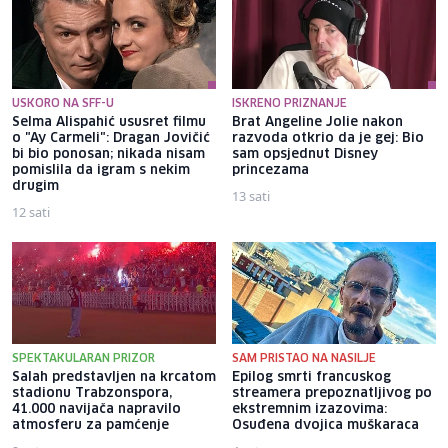
USKORO NA SFF-U
ISKRENO PRIZNANJE
Selma Alispahić ususret filmu
Brat Angeline Jolie nakon
o "Ay Carmeli": Dragan Jovičić
razvoda otkrio da je gej: Bio
bi bio ponosan; nikada nisam
sam opsjednut Disney
pomislila da igram s nekim
princezama
drugim
13 sati
12 sati
SPEKTAKULARAN PRIZOR
SAM PRISTAO NA NASILJE
Salah predstavljen na krcatom
Epilog smrti francuskog
stadionu Trabzonspora,
streamera prepoznatljivog po
41.000 navijača napravilo
ekstremnim izazovima:
atmosferu za pamćenje
Osuđena dvojica muškaraca