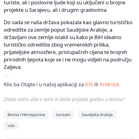
turiste, ali i poslovne ljude koji su uključeni u brojne
projekte u Sarajevu, ali i drugim gradovima.
Do sada se naša država pokazala kao glavno turističko
odredište za zemlje poput Saudijske Arabije, a
državljani ove zemlje istakli su kako je BiH idealno
turističko odredište zbog vremenskih prilika,
prijateljske atmosfere, pristupačnih cijena te brojnih
prirodnih ljepota koje se i ne mogu vidjeti na području
Zaljeva.
Klix.ba čitajte i u našoj aplikaciji za
iOS
ili
Android
.
Znate nešto više o temi ili želite prijaviti grešku u tekstu?
Bosna i Hercegovina
turizam
Saudijska Arabija
vize