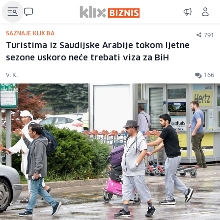
791
SAZNAJE KLIX.BA
Turistima iz Saudijske Arabije tokom ljetne
sezone uskoro neće trebati viza za BiH
V. K.
166