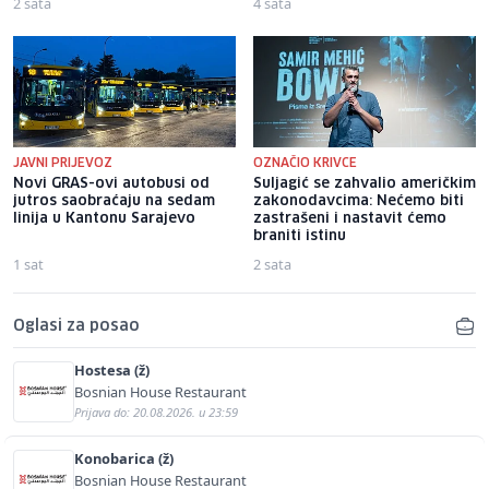
2 sata
4 sata
JAVNI PRIJEVOZ
OZNAČIO KRIVCE
Novi GRAS-ovi autobusi od
Suljagić se zahvalio američkim
jutros saobraćaju na sedam
zakonodavcima: Nećemo biti
linija u Kantonu Sarajevo
zastrašeni i nastavit ćemo
braniti istinu
1 sat
2 sata
Oglasi za posao
Hostesa (ž)
Bosnian House Restaurant
Prijava do: 20.08.2026. u 23:59
Konobarica (ž)
Bosnian House Restaurant