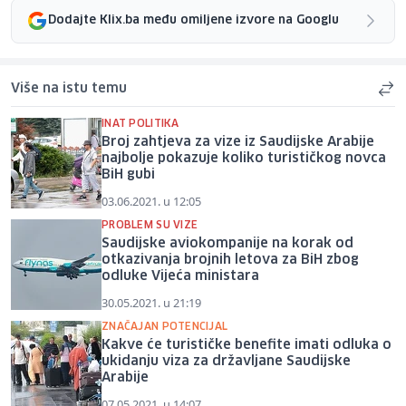
Dodajte Klix.ba među omiljene izvore na Googlu
Više na istu temu
INAT POLITIKA
Broj zahtjeva za vize iz Saudijske Arabije
najbolje pokazuje koliko turističkog novca
BiH gubi
03.06.2021. u 12:05
PROBLEM SU VIZE
Saudijske aviokompanije na korak od
otkazivanja brojnih letova za BiH zbog
odluke Vijeća ministara
30.05.2021. u 21:19
ZNAČAJAN POTENCIJAL
Kakve će turističke benefite imati odluka o
ukidanju viza za državljane Saudijske
Arabije
07.05.2021. u 14:07