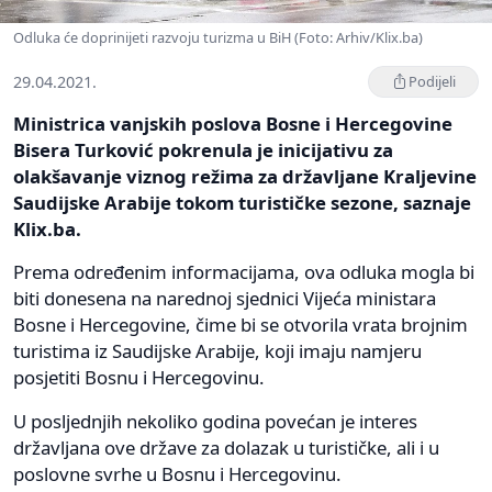
Odluka će doprinijeti razvoju turizma u BiH (Foto: Arhiv/Klix.ba)
29.04.2021.
Podijeli
Ministrica vanjskih poslova Bosne i Hercegovine
Bisera Turković pokrenula je inicijativu za
olakšavanje viznog režima za državljane Kraljevine
Saudijske Arabije tokom turističke sezone, saznaje
Klix.ba.
Prema određenim informacijama, ova odluka mogla bi
biti donesena na narednoj sjednici Vijeća ministara
Bosne i Hercegovine, čime bi se otvorila vrata brojnim
turistima iz Saudijske Arabije, koji imaju namjeru
posjetiti Bosnu i Hercegovinu.
U posljednjih nekoliko godina povećan je interes
državljana ove države za dolazak u turističke, ali i u
poslovne svrhe u Bosnu i Hercegovinu.