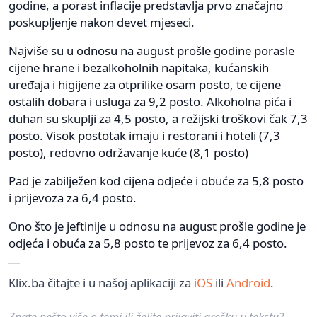
godine, a porast inflacije predstavlja prvo značajno
poskupljenje nakon devet mjeseci.
Najviše su u odnosu na august prošle godine porasle
cijene hrane i bezalkoholnih napitaka, kućanskih
uređaja i higijene za otprilike osam posto, te cijene
ostalih dobara i usluga za 9,2 posto. Alkoholna pića i
duhan su skuplji za 4,5 posto, a režijski troškovi čak 7,3
posto. Visok postotak imaju i restorani i hoteli (7,3
posto), redovno održavanje kuće (8,1 posto)
Pad je zabilježen kod cijena odjeće i obuće za 5,8 posto
i prijevoza za 6,4 posto.
Ono što je jeftinije u odnosu na august prošle godine je
odjeća i obuća za 5,8 posto te prijevoz za 6,4 posto.
Klix.ba čitajte i u našoj aplikaciji za
iOS
ili
Android
.
Znate nešto više o temi ili želite prijaviti grešku u tekstu?