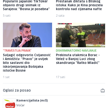
Popularni japanski TikToker
Prestanak diktata s Bliskog
objavio drugi snimak iz
istoka: Kako je Kina preuzela
Sarajeva: "Bosna je posebna"
kontrolu nad cijenama nafte
5 sati
2 sata
"TRAVESTIJA PRAVA"
DISKRIMINATORNO NAVIJANJE
Suljagić odgovorio Cvijanović
Prekinuta utakmica Borac -
i Amidžiću: "Pravo" je uvijek
Velež u Banjoj Luci zbog
bilo sastavni dio
skandiranja "Ratko Mladić"
iskorjenjavanja Bošnjaka
istočne Bosne
1 sat
17 sati
Oglasi za posao
Komercijalista (m/ž)
Voćar