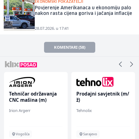
EKONOMSKI POKAZATELJI
Povjerenje Amerikanaca u ekonomiju palo
nakon rasta cijena goriva i jačanja inflacije
28.07.2026. u 17:41
KOMENTARI (58)
Tehničar održavanja
Prodajni savjetnik (m/
CNC mašina (m)
ž)
Irion Argerr
Tehnolix
Vogošća
Sarajevo