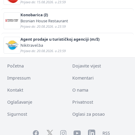
Prijava do: 15.08.2026. u 23:59
Konobarica (ž)
Bosnian House Restaurant
Prijava do: 20.08.2026. u 23:59
Agent prodaje u turističkoj agenciji (m/ž)
Nikitravel.ba
Prijava do: 20.08.2026. u 23:59
Početna
Dojavite vijest
Impressum
Komentari
Kontakt
O nama
Oglašavanje
Privatnost
Sigurnost
Oglasi za posao
Facebook
YouTube
LinkedIn
Twitter
Instagram
RSS