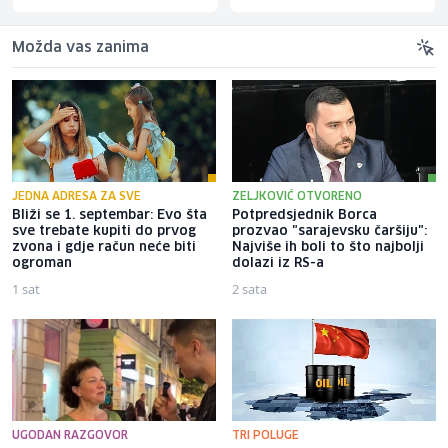
Možda vas zanima
JEDNA ADRESA ZA SVE
ZELJKOVIĆ OTVORENO
Bliži se 1. septembar: Evo šta
Potpredsjednik Borca
sve trebate kupiti do prvog
prozvao "sarajevsku čaršiju":
zvona i gdje račun neće biti
Najviše ih boli to što najbolji
ogroman
dolazi iz RS-a
1 sat
2 sata
UGODAN RAZGOVOR
TRI POLUGE