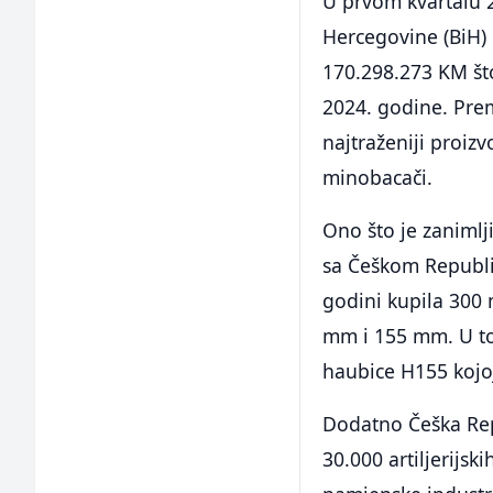
U prvom kvartalu 
Hercegovine (BiH) 
170.298.273 KM što
2024. godine. Pre
najtraženiji proizv
minobacači.
Ono što je zanimlj
sa Češkom Republi
godini kupila 300
mm i 155 mm. U t
haubice H155 kojoj
Dodatno Češka Repu
30.000 artiljerijs