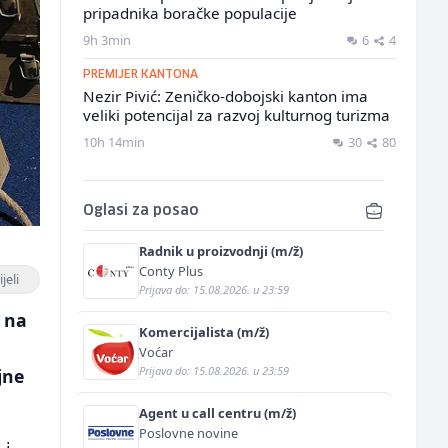
pripadnika boračke populacije
9h 3min
6
4
PREMIJER KANTONA
Nezir Pivić: Zeničko-dobojski kanton ima
veliki potencijal za razvoj kulturnog turizma
10h 14min
30
80
Oglasi za posao
Radnik u proizvodnji (m/ž)
Conty Plus
jeli
Prijava do: 15.08.2026. u 23:59
 na
Komercijalista (m/ž)
Voćar
Prijava do: 15.08.2026. u 23:59
jne
Agent u call centru (m/ž)
Poslovne novine