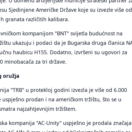
je. U domenu artiljerijske municije strateški partner z
esu Sjedinjene Američke Države koje su izvezle više o
ih granata različitih kalibara.
avničkom kompanijom "BNT" svijetla budućnost na
štu ukazuju i podaci da je Bugarska druga članica N
 vučnu haubicu H155. Dodatno, izvršeni su ugovori za
0 minobacača za tri države.
g oružja
ja "TRB" u protekloj godini izvezla je više od 6.000
je uspješno prodan i na američkom tržištu, što se u
 smatra najzahtjevnijim tržištem.
ska kompanija "AC-Unity" uspješno je prodala značaj