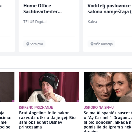
u
Home Office
Voditelj poslovnice
Sachbearbeiter
salona namještaja 
 (m/
(m/w/d) für einen
ž)
TELUS Digital
Kalea
bekannten deutschen
Energieversorger
Sarajevo
Više lokacija
ISKRENO PRIZNANJE
USKORO NA SFF-U
aja
Brat Angeline Jolie nakon
Selma Alispahić ususret 
mcima:
razvoda otkrio da je gej: Bio
o "Ay Carmeli": Dragan J
a me
sam opsjednut Disney
bi bio ponosan; nikada 
god se
princezama
pomislila da igram s ne