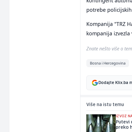
kontingent automa
potrebe policijskih
Kompanija "TRZ Had
kompanija izvezla 
Znate nešto više o temi 
Bosna i Hercegovina
Dodajte Klix.ba 
Više na istu temu
IZVOZ N
Putevi 
preko 