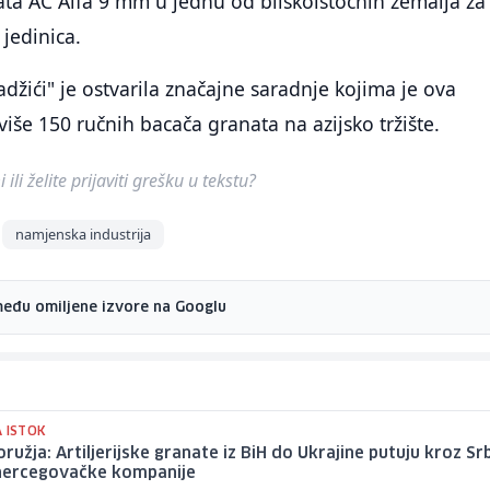
ta AC Alfa 9 mm u jednu od bliskoistočnih zemalja za
 jedinica.
žići" je ostvarila značajne saradnje kojima je ova
više 150 ručnih bacača granata na azijsko tržište.
ili želite prijaviti grešku u tekstu?
namjenska industrija
među omiljene izvore na Googlu
A ISTOK
oružja: Artiljerijske granate iz BiH do Ukrajine putuju kroz Srb
hercegovačke kompanije