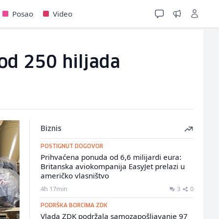
Posao
Video
od 250 hiljada
Biznis
POSTIGNUT DOGOVOR
Prihvaćena ponuda od 6,6 milijardi eura:
Britanska aviokompanija EasyJet prelazi u
američko vlasništvo
4h 17min
3
0
PODRŠKA BORCIMA ZDK
Vlada ZDK podržala samozapošljavanje 97