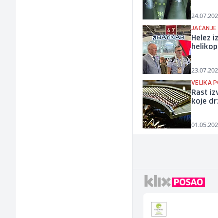
24.07.202
JAČANJE
Helez i
helikop
23.07.202
VELIKA 
Rast iz
koje dr
01.05.202