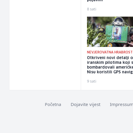
pojavim
8 sati
NEVJEROVATNA HRABROST
Otkriveni novi detalji 
iranskim pilotima koji 
bombardovali američke
Nisu koristili GPS navig
9 sati
Dojavite vijest
Impressu
Početna