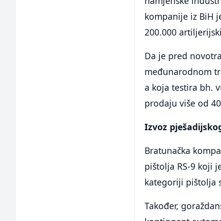
namjenske industri
kompanije iz BiH j
200.000 artiljerijsk
Da je pred novotr
međunarodnom trži
a koja testira bh.
prodaju više od 40
Izvoz pješadijsko
Bratunačka kompani
pištolja RS-9 koji 
kategoriji pištolja
Također, goraždan