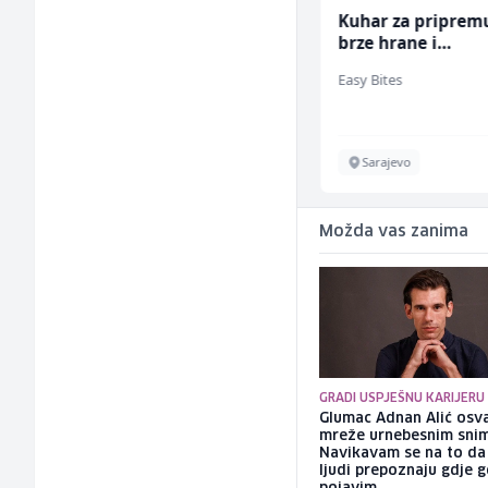
Home Office
Kuhar za priprem
Kundenberater
brze hrane i
(m/w/d) für Vattenfall
jednostavnih jela
TELUS Digital
Easy Bites
ž)
Sarajevo
Sarajevo
Možda vas zanima
GRADI USPJEŠNU KARIJERU
Glumac Adnan Alić osv
mreže urnebesnim sni
Navikavam se na to d
ljudi prepoznaju gdje 