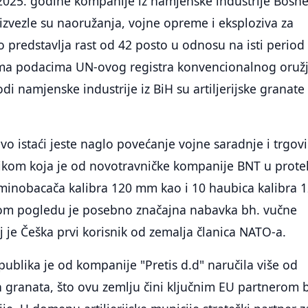
2025. godine kompanije iz namjenske industrije Bosne
izvezle su naoružanja, vojne opreme i eksploziva za
 predstavlja rast od 42 posto u odnosu na isti period
ma podacima UN-ovog registra konvencionalnog oruž
odi namjenske industrije iz BiH su artiljerijske granate 
ivo istaći jeste naglo povećanje vojne saradnje i trgov
kom koja je od novotravničke kompanije BNT u prote
 minobacača kalibra 120 mm kao i 10 haubica kalibra 
om pogledu je posebno značajna nabavka bh. vučne
 je Češka prvi korisnik od zemalja članica NATO-a.
blika je od kompanije "Pretis d.d" naručila više od
kih granata, što ovu zemlju čini ključnim EU partnerom 