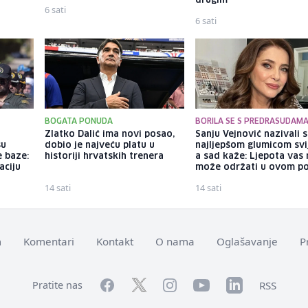
drugim
6 sati
6 sati
BOGATA PONUDA
BORILA SE S PREDRASUDAM
o
Zlatko Dalić ima novi posao,
Sanju Vejnović nazivali 
su
dobio je najveću platu u
najljepšom glumicom svi
 baze:
historiji hrvatskih trenera
a sad kaže: Ljepota vas 
aciju
može održati u ovom po
14 sati
14 sati
m
Komentari
Kontakt
O nama
Oglašavanje
P
Facebook
YouTube
LinkedIn
Twitter
Instagram
RSS
Pratite nas