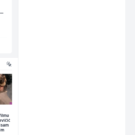
Električar (m/ž)
Poslovođa prodavnic
(m/
(m/ž)
Hering
Amko komerc
Široki Brijeg
Sarajevo
filmu
ovičić
nisam
kim