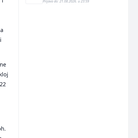
 i
Prijava do: 21.08.2026. u 23:59
ja
i
ine
kloj
122
bh.