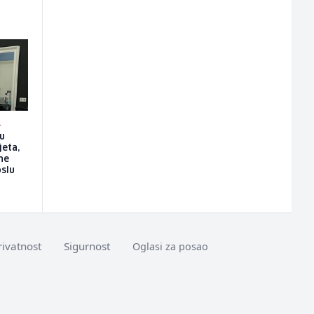
A
su
jeta,
ne
slu
rivatnost
Sigurnost
Oglasi za posao