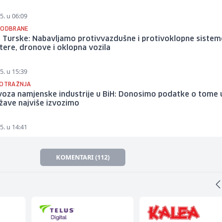
5. u 06:09
 ODBRANE
z Turske: Nabavljamo protivvazdušne i protivoklopne sistem
tere, dronove i oklopna vozila
5. u 15:39
POTRAŽNJA
voza namjenske industrije u BiH: Donosimo podatke o tome 
žave najviše izvozimo
5. u 14:41
KOMENTARI (112)