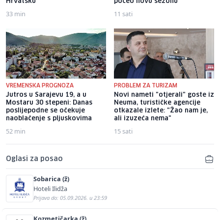
Hrvatsku
počeo novu sezonu
33 min
11 sati
VREMENSKA PROGNOZA
PROBLEM ZA TURIZAM
Jutros u Sarajevu 19, a u
Novi nameti "otjerali" goste iz
Mostaru 30 stepeni: Danas
Neuma, turističke agencije
poslijepodne se očekuje
otkazale izlete: "Žao nam je,
naoblačenje s pljuskovima
ali izuzeća nema"
52 min
15 sati
Oglasi za posao
Sobarica (ž)
Hoteli Ilidža
Prijava do: 05.09.2026. u 23:59
Kozmetičarka (ž)