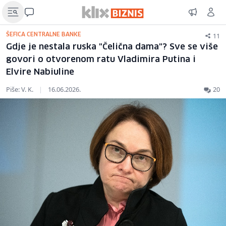
11
ŠEFICA CENTRALNE BANKE
Gdje je nestala ruska "Čelična dama"? Sve se više
govori o otvorenom ratu Vladimira Putina i
Elvire Nabiuline
Piše: V. K.
|
16.06.2026.
20