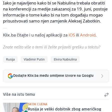
Iako je najavljeno kako bi se Nabiulina trebala obratiti
na konferenciji za medije zakazanoj za 19. juni, postoje
informacije o tome kako bi na tom događaju mogao
prisustvovati samo njen zamjenik Aleksej Zabotkin.
Klix.ba čitajte i u našoj aplikaciji za
iOS
ili
Android
.
Znate nešto više o temi ili želite prijaviti grešku u tekstu?
Rusija
Vladimir Putin
Elvira Nabiulina
Dodajte Klix.ba među omiljene izvore na Googlu
Više na istu temu
SKOK CIJENA
Rusija je veliki dobitnik zbog američkog