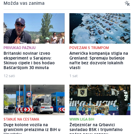
Možda vas zanima
PRIVUKAO PAŽNJU
POVEZANI S TRUMPOM
Britanski novinar izveo
Američka kompanija stigla na
eksperiment u Sarajevu:
Grenland: Spremaju bušenje
Skinuo cipele i bos hodao
nafte bez dozvole lokalnih
Baščaršijom 30 minuta
vlasti
12 sati
1 sat
STANJE NA CESTAMA
WWIN LIGA BIH
Duge kolone vozila na
Željezničar na Grbavici
graničnim prelazima iz BiH u
savladao BSK i trijumfalno