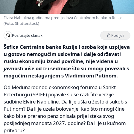
Elvira Nabiulina godinama predsjedava Centralnom bankom Rusije
(Foto: Shutterstock)
Podijeli
Poslušajte članak
Šefica Centralne banke Rusije i osoba koja uspijeva
u gotovo nemogućim uslovima i dalje održavati
rusku ekonomiju iznad površine, nije viđena u
javnosti više od tri sedmice što su mnogi povezali s
mogućim neslaganjem s Vladimirom Putinom.
Od Međunarodnog ekonomskog foruma u Sankt
Peterburgu (SPIEF) pojavile su se različite verzije
sudbine Elvire Nabiuline. Da li je ušla u žestoki sukob s
Putinom? Da li je uzela bolovanje, kao što mnogi čine,
kako bi se prerano penzionisala prije isteka svog
posljednjeg mandata 2027. godine? Da li je u kućnom
pritvoru?