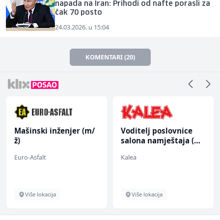
napada na Iran: Prihodi od nafte porasli za
čak 70 posto
24.03.2026. u 15:04
KOMENTARI (20)
Mašinski inženjer (m/
Voditelj poslovnice
ž)
salona namještaja (m/
ž)
Euro-Asfalt
Kalea
Više lokacija
Više lokacija