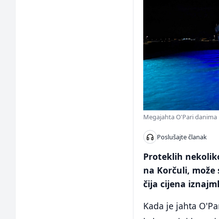
Megajahta O'Pari danima bi
Poslušajte članak
Proteklih nekolik
na Korčuli, može s
čija cijena iznajm
Kada je jahta O'Pa