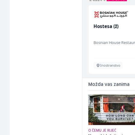
NK pomoćni radnik
Hostesa (ž)
(m)
Mountain
Bosnian House Restau
Sarajevo
Inostranstvo
Možda vas zanima
O ČEMU JE RIJEČ