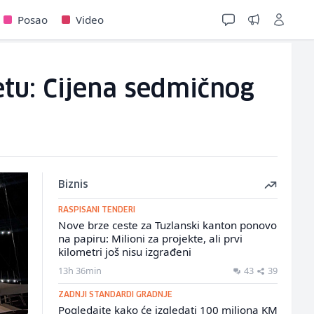
Posao
Video
jetu: Cijena sedmičnog
Biznis
RASPISANI TENDERI
Nove brze ceste za Tuzlanski kanton ponovo
na papiru: Milioni za projekte, ali prvi
kilometri još nisu izgrađeni
13h 36min
43
39
ZADNJI STANDARDI GRADNJE
Pogledajte kako će izgledati 100 miliona KM