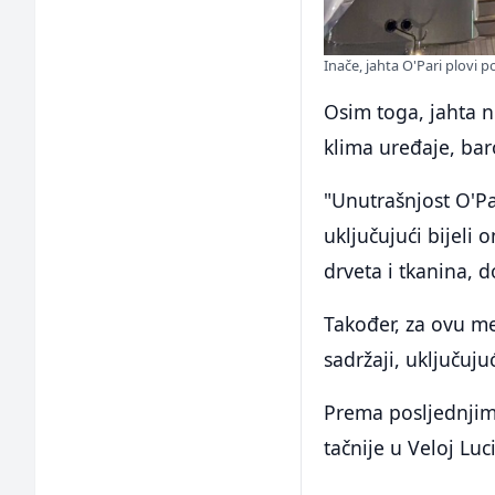
Inače, jahta O'Pari plovi 
Osim toga, jahta nu
klima uređaje, baro
"Unutrašnjost O'P
uključujući bijeli 
drveta i tkanina, 
Također, za ovu me
sadržaji, uključuj
Prema posljednjim 
tačnije u Veloj Luci