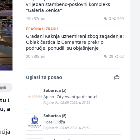
vrijedan stambeno-poslovni kompleks
"Galeria Zenica"
19h 37min
0
569
PRAŠINA U ZRAKU
Građani Kaknja uznemireni zbog zagađenja:
Oblak čestica iz Cementare prekrio
područje, ponudili su objašnjenje
20h 30min
28
62
Oglasi za posao
jeli
Sobarica (ž)
Apeiro City Avantgarde hotel
tu i
Prijava do: 02.09.2026. u 23:59
u, a
Sobarica (ž)
Hoteli Ilidža
Prijava do: 05.09.2026. u 23:59
acija