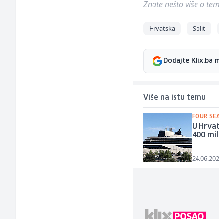
Znate nešto više o temi 
Hrvatska
Split
Dodajte Klix.ba 
Više na istu temu
FOUR SE
U Hrvat
400 mi
24.06.202