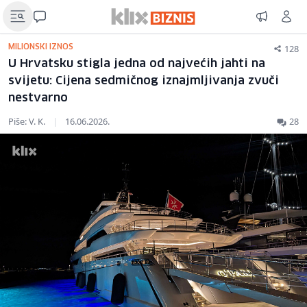
128
MILIONSKI IZNOS
U Hrvatsku stigla jedna od najvećih jahti na
svijetu: Cijena sedmičnog iznajmljivanja zvuči
nestvarno
Piše: V. K.
|
16.06.2026.
28