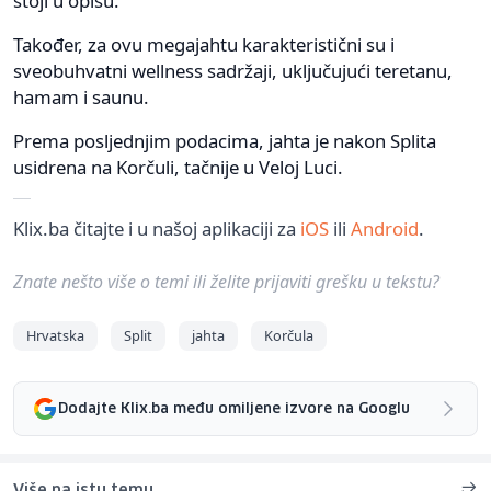
stoji u opisu.
Također, za ovu megajahtu karakteristični su i
sveobuhvatni wellness sadržaji, uključujući teretanu,
hamam i saunu.
Prema posljednjim podacima, jahta je nakon Splita
usidrena na Korčuli, tačnije u Veloj Luci.
Klix.ba čitajte i u našoj aplikaciji za
iOS
ili
Android
.
Znate nešto više o temi ili želite prijaviti grešku u tekstu?
Hrvatska
Split
jahta
Korčula
Dodajte Klix.ba među omiljene izvore na Googlu