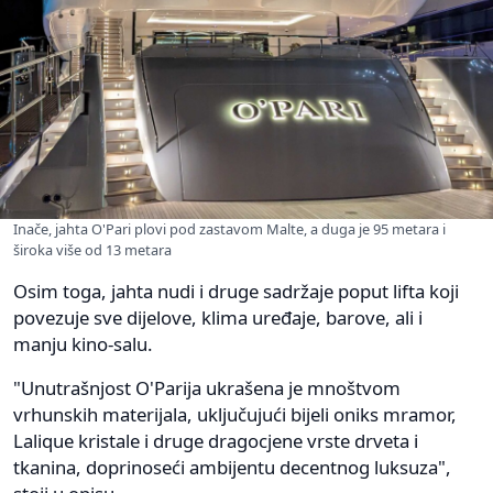
Inače, jahta O'Pari plovi pod zastavom Malte, a duga je 95 metara i
široka više od 13 metara
Osim toga, jahta nudi i druge sadržaje poput lifta koji
povezuje sve dijelove, klima uređaje, barove, ali i
manju kino-salu.
"Unutrašnjost O'Parija ukrašena je mnoštvom
vrhunskih materijala, uključujući bijeli oniks mramor,
Lalique kristale i druge dragocjene vrste drveta i
tkanina, doprinoseći ambijentu decentnog luksuza",