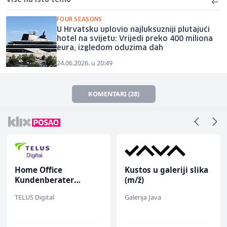
Više na istu temu
FOUR SEASONS
U Hrvatsku uplovio najluksuzniji plutajući
hotel na svijetu: Vrijedi preko 400 miliona
eura, izgledom oduzima dah
24.06.2026. u 20:49
KOMENTARI (28)
Home Office
Kustos u galeriji slika
Kundenberater
(m/ž)
(m/w/d) für ein
TELUS Digital
Galerija Java
renommiertes
Schuhunternehmen