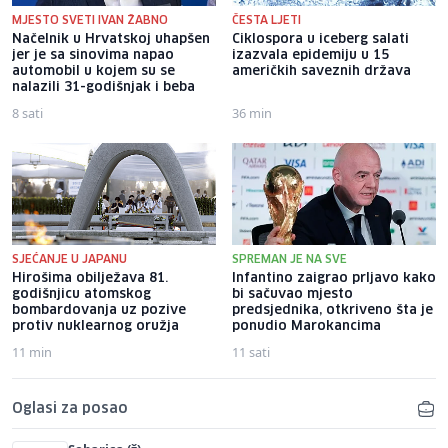
MJESTO SVETI IVAN ŽABNO
ČESTA LJETI
Načelnik u Hrvatskoj uhapšen
Ciklospora u iceberg salati
jer je sa sinovima napao
izazvala epidemiju u 15
automobil u kojem su se
američkih saveznih država
nalazili 31-godišnjak i beba
8 sati
36 min
SJEĆANJE U JAPANU
SPREMAN JE NA SVE
Hirošima obilježava 81.
Infantino zaigrao prljavo kako
godišnjicu atomskog
bi sačuvao mjesto
bombardovanja uz pozive
predsjednika, otkriveno šta je
protiv nuklearnog oružja
ponudio Marokancima
11 min
11 sati
Oglasi za posao