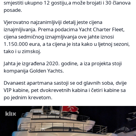
smjestiti ukupno 12 gostiju,a može brojati i 30 članova
posade.
Vjerovatno najzanimljiviji detalj jeste cijena
iznajmljivanja. Prema podacima Yacht Charter Fleet,
cijena sedmičnog iznajmljivanja ove jahte iznosi
1.150.000 eura, a ta cijena je ista kako u ljetnoj sezoni,
tako i u zimskoj.
Jahta je izgrađena 2020. godine, a iza projekta stoji
kompanija Golden Yachts.
Dvanaest apartmana sastoji se od glavnih soba, dvije
VIP kabine, pet dvokrevetnih kabina i četiri kabine sa
po jednim krevetom.