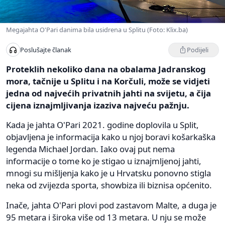
Megajahta O'Pari danima bila usidrena u Splitu (Foto: Klix.ba)
Podijeli
Poslušajte članak
Proteklih nekoliko dana na obalama Jadranskog
mora, tačnije u Splitu i na Korčuli, može se vidjeti
jedna od najvećih privatnih jahti na svijetu, a čija
cijena iznajmljivanja izaziva najveću pažnju.
Kada je jahta O'Pari 2021. godine doplovila u Split,
objavljena je informacija kako u njoj boravi košarkaška
legenda Michael Jordan. Iako ovaj put nema
informacije o tome ko je stigao u iznajmljenoj jahti,
mnogi su mišljenja kako je u Hrvatsku ponovno stigla
neka od zvijezda sporta, showbiza ili biznisa općenito.
Inače, jahta O'Pari plovi pod zastavom Malte, a duga je
95 metara i široka više od 13 metara. U nju se može