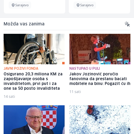
Sarajevo
Sarajevo
Možda vas zanima
JAVNI POZIVI FONDA
NASTUPAO U PULI
Osigurano 20,3 miliona KM za
Jakov Jozinović poručio
zapošljavanje osoba s
fanovima da prestanu bacati
invaliditetom, prvi put i za
mobitele na binu: Pogazit ću ih
one sa 50 posto invaliditeta
11 sati
14 sati