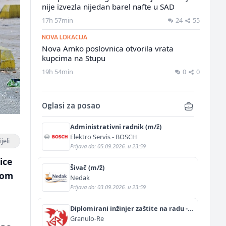
nije izvezla nijedan barel nafte u SAD
17h 57min
24
55
NOVA LOKACIJA
Nova Amko poslovnica otvorila vrata
kupcima na Stupu
19h 54min
0
0
Oglasi za posao
Administrativni radnik (m/ž)
Elektro Servis - BOSCH
jeli
Prijava do: 05.09.2026. u 23:59
ice
Šivač (m/ž)
vom
Nedak
Prijava do: 03.09.2026. u 23:59
Diplomirani inžinjer zaštite na radu -
n
Bachelor inžinjer sigurnosti i pomoći
Granulo-Re
(m/ž)