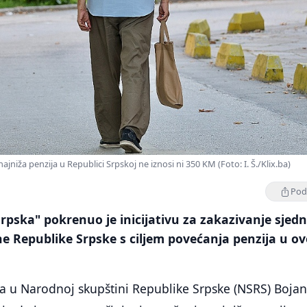
ajniža penzija u Republici Srpskoj ne iznosi ni 350 KM (Foto: I. Š./Klix.ba)
Podi
rpska" pokrenuo je inicijativu za zakazivanje sjedn
e Republike Srpske s ciljem povećanja penzija u o
a u Narodnoj skupštini Republike Srpske (NSRS) Boja