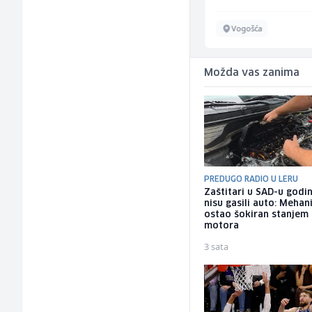
Sarajevo
Vogošća
Možda vas zanima
PREDUGO RADIO U LERU
Zaštitari u SAD-u godi
nisu gasili auto: Mehan
ostao šokiran stanjem
motora
3 sata