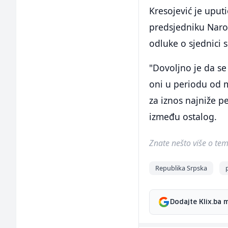
Kresojević je uputi
predsjedniku Narod
odluke o sjednici 
"Dovoljno je da se
oni u periodu od m
za iznos najniže p
između ostalog.
Znate nešto više o temi 
Republika Srpska
Dodajte Klix.ba 