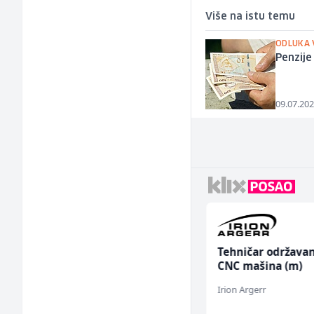
Više na istu temu
ODLUKA 
Penzije
09.07.202
Voditelj - Poslovođa
Tehničar održavan
radova na gradilištu
CNC mašina (m)
(m/ž)
Mibral
Irion Argerr