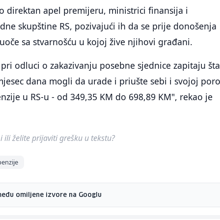
o direktan apel premijeru, ministrici finansija i
ne skupštine RS, pozivajući ih da se prije donošenja
suoče sa stvarnošću u kojoj žive njihovi građani.
 pri odluci o zakazivanju posebne sjednice zapitaju šta
jesec dana mogli da urade i priušte sebi i svojoj poro
enzije u RS-u - od 349,35 KM do 698,89 KM", rekao je
ili želite prijaviti grešku u tekstu?
penzije
među omiljene izvore na Googlu