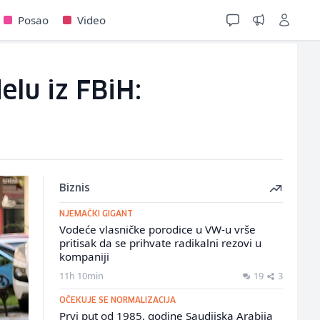
Posao
Video
elu iz FBiH:
Biznis
NJEMAČKI GIGANT
Vodeće vlasničke porodice u VW-u vrše
pritisak da se prihvate radikalni rezovi u
kompaniji
11h 10min
19
3
OČEKUJE SE NORMALIZACIJA
Prvi put od 1985. godine Saudijska Arabija