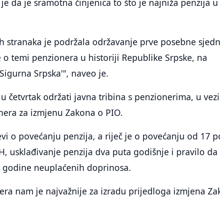
je da je sramotna činjenica to što je najniža penzija u
h stranaka je podržala održavanje prve posebne sjedn
o temi penzionera u historiji Republike Srpske, na
'Sigurna Srpska'", naveo je.
 u četvrtak održati javna tribina s penzionerima, u vezi
nera za izmjenu Zakona o PIO.
evi o povećanju penzija, a riječ je o povećanju od 17 p
iH, usklađivanje penzija dva puta godišnje i pravilo da
za godine neuplaćenih doprinosa.
era nam je najvažnije za izradu prijedloga izmjena Z