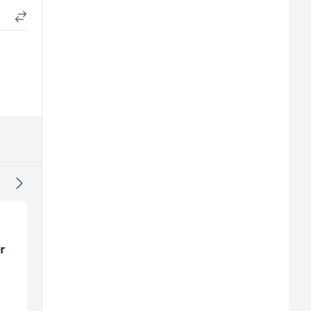
r
Direktor proizvodnje
Kustos u galeriji slik
pločastog namještaja
(m/ž)
(m/ž)
Kalea
Galerija Java