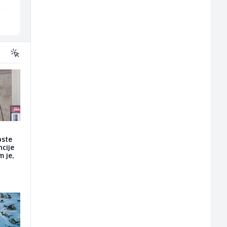
Ilijaš
Sarajevo
oste
ncije
m je,