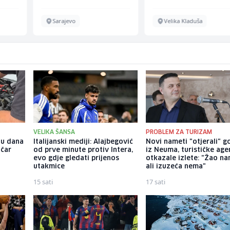
Sarajevo
Velika Kladuša
VELIKA ŠANSA
PROBLEM ZA TURIZAM
nu dana
Italijanski mediji: Alajbegović
Novi nameti "otjerali" g
ičar
od prve minute protiv Intera,
iz Neuma, turističke age
evo gdje gledati prijenos
otkazale izlete: "Žao na
utakmice
ali izuzeća nema"
15 sati
17 sati