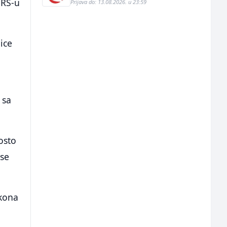
 RS-u
Prijava do: 13.08.2026. u 23:59
ice
 sa
osto
 se
akona