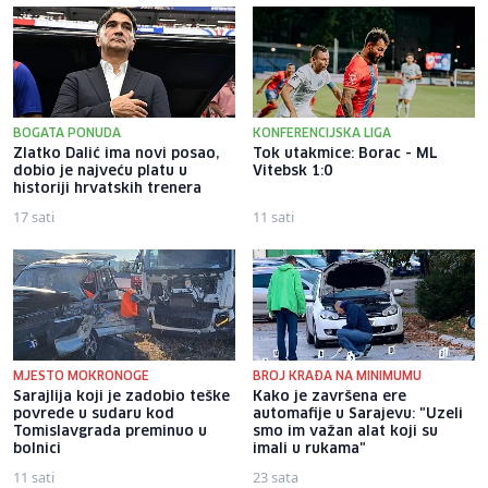
BOGATA PONUDA
KONFERENCIJSKA LIGA
Zlatko Dalić ima novi posao,
Tok utakmice: Borac - ML
dobio je najveću platu u
Vitebsk 1:0
historiji hrvatskih trenera
17 sati
11 sati
MJESTO MOKRONOGE
BROJ KRAĐA NA MINIMUMU
Sarajlija koji je zadobio teške
Kako je završena ere
povrede u sudaru kod
automafije u Sarajevu: "Uzeli
Tomislavgrada preminuo u
smo im važan alat koji su
bolnici
imali u rukama"
11 sati
23 sata