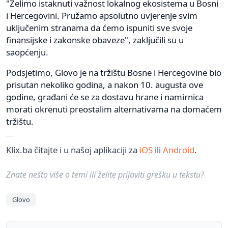
"Želimo istaknuti važnost lokalnog ekosistema u Bosni
i Hercegovini. Pružamo apsolutno uvjerenje svim
uključenim stranama da ćemo ispuniti sve svoje
finansijske i zakonske obaveze", zaključili su u
saopćenju.
Podsjetimo, Glovo je na tržištu Bosne i Hercegovine bio
prisutan nekoliko godina, a nakon 10. augusta ove
godine, građani će se za dostavu hrane i namirnica
morati okrenuti preostalim alternativama na domaćem
tržištu.
Klix.ba čitajte i u našoj aplikaciji za
iOS
ili
Android
.
Znate nešto više o temi ili želite prijaviti grešku u tekstu?
Glovo