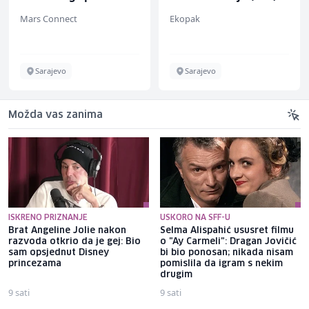
(m/ž)
Mars Connect
Ekopak
Sarajevo
Sarajevo
Možda vas zanima
ISKRENO PRIZNANJE
USKORO NA SFF-U
Brat Angeline Jolie nakon
Selma Alispahić ususret filmu
razvoda otkrio da je gej: Bio
o "Ay Carmeli": Dragan Jovičić
sam opsjednut Disney
bi bio ponosan; nikada nisam
princezama
pomislila da igram s nekim
drugim
9 sati
9 sati