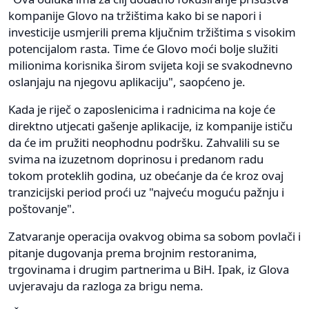
kompanije Glovo na tržištima kako bi se napori i
investicije usmjerili prema ključnim tržištima s visokim
potencijalom rasta. Time će Glovo moći bolje služiti
milionima korisnika širom svijeta koji se svakodnevno
oslanjaju na njegovu aplikaciju", saopćeno je.
Kada je riječ o zaposlenicima i radnicima na koje će
direktno utjecati gašenje aplikacije, iz kompanije ističu
da će im pružiti neophodnu podršku. Zahvalili su se
svima na izuzetnom doprinosu i predanom radu
tokom proteklih godina, uz obećanje da će kroz ovaj
tranzicijski period proći uz "najveću moguću pažnju i
poštovanje".
Zatvaranje operacija ovakvog obima sa sobom povlači i
pitanje dugovanja prema brojnim restoranima,
trgovinama i drugim partnerima u BiH. Ipak, iz Glova
uvjeravaju da razloga za brigu nema.