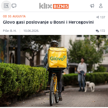
137
OD 10. AUGUSTA
Glovo gasi poslovanje u Bosni i Hercegovini
Piše: B. H.
|
10.06.2026.
172