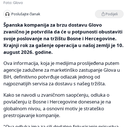
Foto: Glovo
Podijeli
Poslušajte članak
Španska kompanija za brzu dostavu Glovo
zvanično je potvrdila da će u potpunosti obustaviti
svoje poslovanje na tržištu Bosne i Hercegovine.
Krajnji rok za gašenje operacija u našoj zemlji je 10.
august 2026. godine.
Ova informacija, koja je medijima proslijeđena putem
agencije zadužene za marketinško zastupanje Glova u
BiH, definitivno potvrđuje odlazak jednog od
najpoznatijih servisa za dostavu s našeg tržišta.
Kako se navodi u zvaničnom saopćenju, odluka o
povlačenju iz Bosne i Hercegovine donesena je na
globalnom nivou, a osnovni motiv je strateško
prestrojavanje kompanije.
"Ova odluka ima za cilj dodatno fokusiranje prisustva