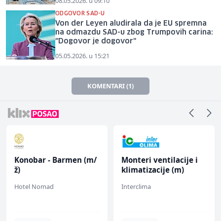
08.05.2026. u 09:10
ODGOVOR SAD-U
Von der Leyen aludirala da je EU spremna
na odmazdu SAD-u zbog Trumpovih carina:
"Dogovor je dogovor"
05.05.2026. u 15:21
KOMENTARI (1)
Konobar - Barmen (m/
Monteri ventilacije i
ž)
klimatizacije (m)
Hotel Nomad
Interclima