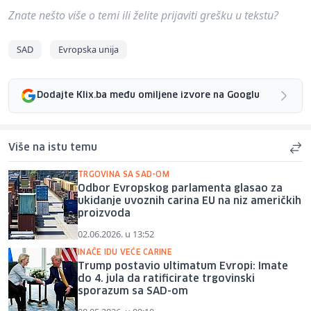
Znate nešto više o temi ili želite prijaviti grešku u tekstu?
SAD
Evropska unija
Dodajte Klix.ba među omiljene izvore na Googlu
Više na istu temu
TRGOVINA SA SAD-OM
Odbor Evropskog parlamenta glasao za
ukidanje uvoznih carina EU na niz američkih
proizvoda
02.06.2026. u 13:52
INAČE IDU VEĆE CARINE
Trump postavio ultimatum Evropi: Imate
do 4. jula da ratificirate trgovinski
sporazum sa SAD-om