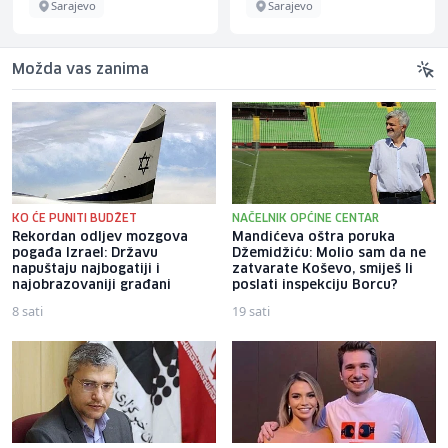
Sarajevo
Sarajevo
Možda vas zanima
KO ĆE PUNITI BUDŽET
NAČELNIK OPĆINE CENTAR
Rekordan odljev mozgova
Mandićeva oštra poruka
pogađa Izrael: Državu
Džemidžiću: Molio sam da ne
napuštaju najbogatiji i
zatvarate Koševo, smiješ li
najobrazovaniji građani
poslati inspekciju Borcu?
8 sati
19 sati