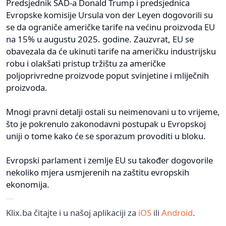
Predsjednik SAD-a Donald Trump i predsjednica
Evropske komisije Ursula von der Leyen dogovorili su
se da ograniče američke tarife na većinu proizvoda EU
na 15% u augustu 2025. godine. Zauzvrat, EU se
obavezala da će ukinuti tarife na američku industrijsku
robu i olakšati pristup tržištu za američke
poljoprivredne proizvode poput svinjetine i mliječnih
proizvoda.
Mnogi pravni detalji ostali su neimenovani u to vrijeme,
što je pokrenulo zakonodavni postupak u Evropskoj
uniji o tome kako će se sporazum provoditi u bloku.
Evropski parlament i zemlje EU su također dogovorile
nekoliko mjera usmjerenih na zaštitu evropskih
ekonomija.
Klix.ba čitajte i u našoj aplikaciji za
iOS
ili
Android
.