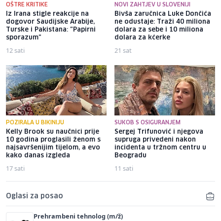
OŠTRE KRITIKE
NOVI ZAHTJEV U SLOVENIJI
Iz Irana stigle reakcije na
Bivša zaručnica Luke Dončića
dogovor Saudijske Arabije,
ne odustaje: Traži 40 miliona
Turske i Pakistana: "Papirni
dolara za sebe i 10 miliona
sporazum"
dolara za kćerke
12 sati
21 sat
POZIRALA U BIKINIJU
SUKOB S OSIGURANJEM
Kelly Brook su naučnici prije
Sergej Trifunović i njegova
10 godina proglasili ženom s
supruga privedeni nakon
najsavršenijim tijelom, a evo
incidenta u tržnom centru u
kako danas izgleda
Beogradu
17 sati
11 sati
Oglasi za posao
Prehrambeni tehnolog (m/ž)