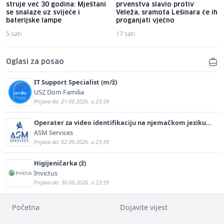
struje već 30 godina: Mještani
prvenstva slavio protiv
se snalaze uz svijeće i
Veleža, sramota Lešinara će ih
baterijske lampe
proganjati vječno
5 sati
17 sati
Oglasi za posao
IT Support Specialist (m/ž)
USZ Dom Familia
Prijava do: 21.08.2026. u 23:59
Operater za video identifikaciju na njemačkom jeziku
(m/ž)
ASM Services
Prijava do: 02.09.2026. u 23:59
Higijeničarka (ž)
Invictus
Prijava do: 30.08.2026. u 23:59
Početna
Dojavite vijest