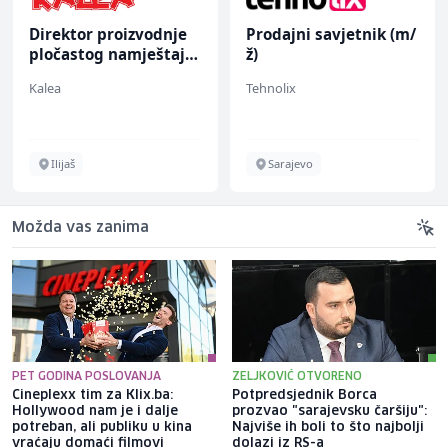
Direktor proizvodnje
Prodajni savjetnik (m/
pločastog namještaja
ž)
(m/ž)
Kalea
Tehnolix
Ilijaš
Sarajevo
Možda vas zanima
PET GODINA POSLOVANJA
ZELJKOVIĆ OTVORENO
Cineplexx tim za Klix.ba:
Potpredsjednik Borca
Hollywood nam je i dalje
prozvao "sarajevsku čaršiju":
potreban, ali publiku u kina
Najviše ih boli to što najbolji
vraćaju domaći filmovi
dolazi iz RS-a