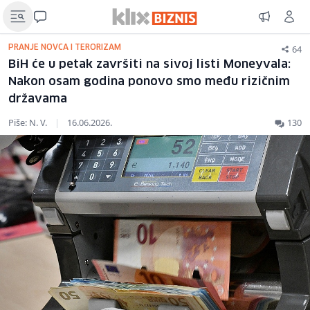
64
PRANJE NOVCA I TERORIZAM
BiH će u petak završiti na sivoj listi Moneyvala:
Nakon osam godina ponovo smo među rizičnim
državama
Piše: N. V.
|
16.06.2026.
130