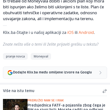
bi trebale od Moneyvala dobiti i akcioni plan koji mora
biti ispunjen ako želimo biti uklonjeni s te liste. Plan će
obuhvatiti tehničke i operativne zadatke, odnosno
usvajanje zakona, ali i implementaciju na terenu.
Klix.ba čitajte i u našoj aplikaciji za
iOS
ili
Android
.
Znate nešto više o temi ili želite prijaviti grešku u tekstu?
pranje novca
Moneyval
Dodajte Klix.ba među omiljene izvore na Googlu
Više na istu temu
PRIDRUŽIO NAM SE I IRAK
Predsjednica FATF-a pojasnila zbog čega je
BiH na sivoj listi: Morate raditi na odbrani