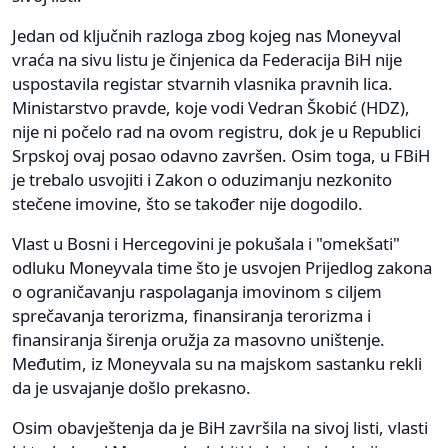
Jedan od ključnih razloga zbog kojeg nas Moneyval
vraća na sivu listu je činjenica da Federacija BiH nije
uspostavila registar stvarnih vlasnika pravnih lica.
Ministarstvo pravde, koje vodi Vedran Škobić (HDZ),
nije ni počelo rad na ovom registru, dok je u Republici
Srpskoj ovaj posao odavno završen. Osim toga, u FBiH
je trebalo usvojiti i Zakon o oduzimanju nezkonito
stečene imovine, što se također nije dogodilo.
Vlast u Bosni i Hercegovini je pokušala i "omekšati"
odluku Moneyvala time što je usvojen Prijedlog zakona
o ograničavanju raspolaganja imovinom s ciljem
sprečavanja terorizma, finansiranja terorizma i
finansiranja širenja oružja za masovno uništenje.
Međutim, iz Moneyvala su na majskom sastanku rekli
da je usvajanje došlo prekasno.
Osim obavještenja da je BiH završila na sivoj listi, vlasti