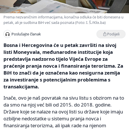
Prema nezvaničnim informacijama, konačna odluka će biti donesena u
petak, ali je sudbina BiH već sada poznata (Foto: I. Š./Klix.ba)
Podijeli
Poslušajte članak
Bosna i Hercegovina će u petak završiti na sivoj
listi Moneyvala, međunarodne institucije koja
predstavlja nadzorno tijelo Vijeća Evrope za
praćenje pranja novca i finansiranja terorizma. Za
BiH to znači da je označena kao nesigurna zemlja
za investiranje s potencijalnim problemima s
transakcijama.
Inače, ovo je naš povratak na sivu listu s obzirom na to
da smo na njoj već bili od 2015. do 2018. godine.
Države koje se nalaze na ovoj listi su države koje imaju
ozbiljne nedostatke u sistemu pranja novca i
finansiranja terorizma, ali ipak rade na njenom