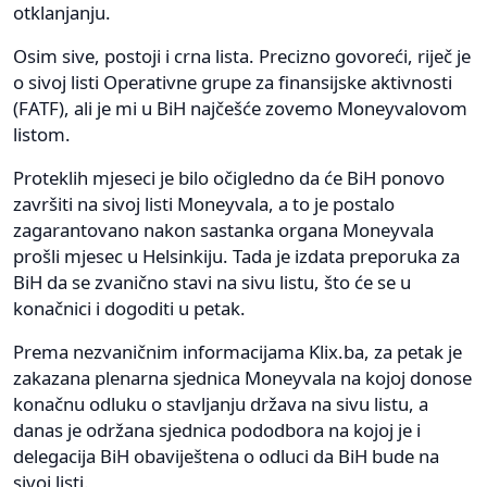
otklanjanju.
Osim sive, postoji i crna lista. Precizno govoreći, riječ je
o sivoj listi Operativne grupe za finansijske aktivnosti
(FATF), ali je mi u BiH najčešće zovemo Moneyvalovom
listom.
Proteklih mjeseci je bilo očigledno da će BiH ponovo
završiti na sivoj listi Moneyvala, a to je postalo
zagarantovano nakon sastanka organa Moneyvala
prošli mjesec u Helsinkiju. Tada je izdata preporuka za
BiH da se zvanično stavi na sivu listu, što će se u
konačnici i dogoditi u petak.
Prema nezvaničnim informacijama Klix.ba, za petak je
zakazana plenarna sjednica Moneyvala na kojoj donose
konačnu odluku o stavljanju država na sivu listu, a
danas je održana sjednica pododbora na kojoj je i
delegacija BiH obaviještena o odluci da BiH bude na
sivoj listi.