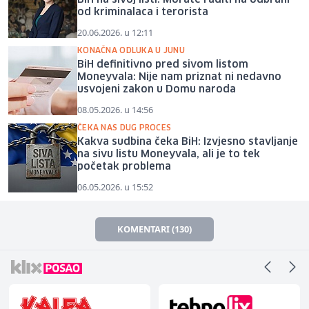
od kriminalaca i terorista
20.06.2026. u 12:11
KONAČNA ODLUKA U JUNU
BiH definitivno pred sivom listom
Moneyvala: Nije nam priznat ni nedavno
usvojeni zakon u Domu naroda
08.05.2026. u 14:56
ČEKA NAS DUG PROCES
Kakva sudbina čeka BiH: Izvjesno stavljanje
na sivu listu Moneyvala, ali je to tek
početak problema
06.05.2026. u 15:52
KOMENTARI (130)