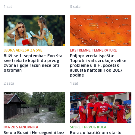
1 sat
3 sata
JEDNA ADRESA ZA SVE
EKSTREMNE TEMPERATURE
Bliži se 1. septembar: Evo šta
Poljoprivreda ispašta:
sve trebate kupiti do prvog
Toplotni val uzrokuje velike
zvona i gdje račun neće biti
probleme u BiH, početak
ogroman
augusta najtopliji od 2017.
godine
2 sata
1 sat
IMA 20 STANOVNIKA
SUSRET PRVOG KOLA
Selo u Bosni i Hercegovini bez
Borac u haotičnom startu