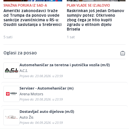
SNAŽNA PORUKA IZ SAD-A
PLAN VLADE SE IZJALOVIO
Američki zakonodavci traže
Raskrinkan još jedan Orbanov
od Trumpa da ponovo uvede
sumnjiv potez: Otkriveno
sankcije zvaničnicima u RS-u:
zbog čega je htio kupiti
Osudili saslušanja u Srebrenici
zgradu u elitnom dijelu
Brisela
5 sati
1 sat
Oglasi za posao
Automehaničar za teretna i putnička vozila (m/ž)
A.C.I.
Prijava do: 23.08.2026. u 23:59
Serviser - Automehaničar (m)
Arena Motors
Prijava do: 20.08.2026. u 23:59
Dostavljač auto dijelova (m/ž)
Auto Žis
Prijava do: 04.09.2026. u 23:59