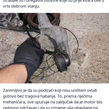
stradale su i bregaste osovine koje su prije kvara bile u
vrlo dobrom stanju.
Zanimljivo je da su podizači koji nisu uništeni ostali
gotovo bez tragova habanja. To, prema riječima
mehaničara, sve upućuje na zaključak da je motor bio
redovno održavan i da su izmjene ulja obavljane na