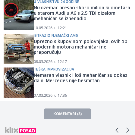
U VLASNIŠTVU 24 GODINE
Nizozemac prešao skoro milion kilometara
u starom Audiju A6 s 2.5 TDI dizelom,
mehaničar se iznenadio
10.05.2026. u 12:21
ISTRAŽIO NJEMAČKI AMS
Oprezno s kupovinom polovnjaka, ovih 10
modernih motora mehaničari ne
preporučuju
08.03.2026. u 12:17
TEŠKA IMPROVIZACIJA
Nemaran vlasnik i loš mehaničar su dokaz
da ni Mercedes nije besmrtan
07.03.2026. u 17:36
KOMENTARI (3)