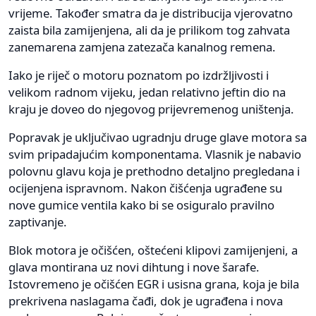
vrijeme. Također smatra da je distribucija vjerovatno
zaista bila zamijenjena, ali da je prilikom tog zahvata
zanemarena zamjena zatezača kanalnog remena.
Iako je riječ o motoru poznatom po izdržljivosti i
velikom radnom vijeku, jedan relativno jeftin dio na
kraju je doveo do njegovog prijevremenog uništenja.
Popravak je uključivao ugradnju druge glave motora sa
svim pripadajućim komponentama. Vlasnik je nabavio
polovnu glavu koja je prethodno detaljno pregledana i
ocijenjena ispravnom. Nakon čišćenja ugrađene su
nove gumice ventila kako bi se osiguralo pravilno
zaptivanje.
Blok motora je očišćen, oštećeni klipovi zamijenjeni, a
glava montirana uz novi dihtung i nove šarafe.
Istovremeno je očišćen EGR i usisna grana, koja je bila
prekrivena naslagama čađi, dok je ugrađena i nova