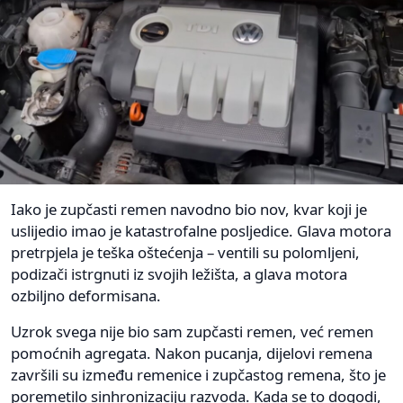
Iako je zupčasti remen navodno bio nov, kvar koji je
uslijedio imao je katastrofalne posljedice. Glava motora
pretrpjela je teška oštećenja – ventili su polomljeni,
podizači istrgnuti iz svojih ležišta, a glava motora
ozbiljno deformisana.
Uzrok svega nije bio sam zupčasti remen, već remen
pomoćnih agregata. Nakon pucanja, dijelovi remena
završili su između remenice i zupčastog remena, što je
poremetilo sinhronizaciju razvoda. Kada se to dogodi,