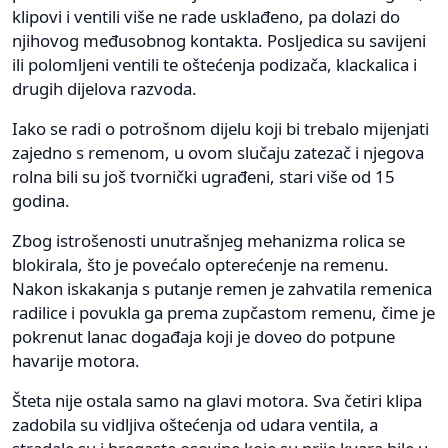
klipovi i ventili više ne rade usklađeno, pa dolazi do
njihovog međusobnog kontakta. Posljedica su savijeni
ili polomljeni ventili te oštećenja podizača, klackalica i
drugih dijelova razvoda.
Iako se radi o potrošnom dijelu koji bi trebalo mijenjati
zajedno s remenom, u ovom slučaju zatezač i njegova
rolna bili su još tvornički ugrađeni, stari više od 15
godina.
Zbog istrošenosti unutrašnjeg mehanizma rolica se
blokirala, što je povećalo opterećenje na remenu.
Nakon iskakanja s putanje remen je zahvatila remenica
radilice i povukla ga prema zupčastom remenu, čime je
pokrenut lanac događaja koji je doveo do potpune
havarije motora.
Šteta nije ostala samo na glavi motora. Sva četiri klipa
zadobila su vidljiva oštećenja od udara ventila, a