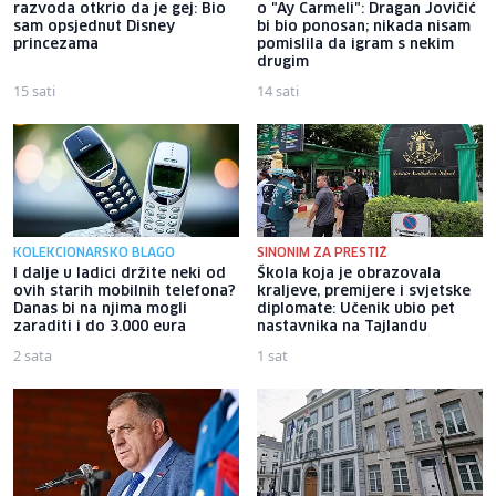
razvoda otkrio da je gej: Bio
o "Ay Carmeli": Dragan Jovičić
sam opsjednut Disney
bi bio ponosan; nikada nisam
princezama
pomislila da igram s nekim
drugim
15 sati
14 sati
KOLEKCIONARSKO BLAGO
SINONIM ZA PRESTIŽ
I dalje u ladici držite neki od
Škola koja je obrazovala
ovih starih mobilnih telefona?
kraljeve, premijere i svjetske
Danas bi na njima mogli
diplomate: Učenik ubio pet
zaraditi i do 3.000 eura
nastavnika na Tajlandu
2 sata
1 sat