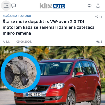
11
SLUČAJ NA TOURANU
Šta se može dogoditi s VW-ovim 2,0 TDI
motorom kada se zanemari zamjena zatezača
mikro remena
A. M.
|
05.06.2026.
3