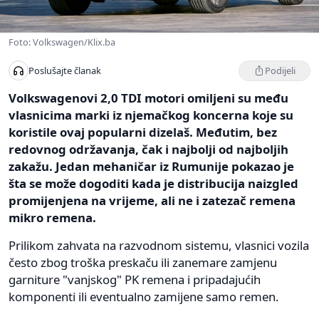
Foto: Volkswagen/Klix.ba
Podijeli
Poslušajte članak
Volkswagenovi 2,0 TDI motori omiljeni su među
vlasnicima marki iz njemačkog koncerna koje su
koristile ovaj popularni dizelaš. Međutim, bez
redovnog održavanja, čak i najbolji od najboljih
zakažu. Jedan mehaničar iz Rumunije pokazao je
šta se može dogoditi kada je distribucija naizgled
promijenjena na vrijeme, ali ne i zatezač remena
mikro remena.
Prilikom zahvata na razvodnom sistemu, vlasnici vozila
često zbog troška preskaču ili zanemare zamjenu
garniture "vanjskog" PK remena i pripadajućih
komponenti ili eventualno zamijene samo remen.