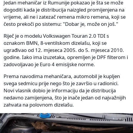
Jedan mehaničar iz Rumunije pokazao je šta se može
dogoditi kada je distribucija naizgled promijenjena na
vrijeme, ali ne i zatezač remena mikro remena, koji se
često prekoči po sistemu: "Dobar je, može on još."
Riječ je o modelu Volkswagen Touran 2.0 TDI s
oznakom BMN, 8-ventilskom dizelašu, koji se
ugrađivao od 12. mjeseca 2005. do 5. mjeseca 2010.
godine. Iako ima izuzetaka, opremljen je DPF filterom i
zadovoljavao je Euro 4 emisijske norme.
Prema navodima mehaničara, automobil je kupljen
svega sedmicu prije nego što je završio u radionici.
Novi vlasnik dobio je informaciju da je distribucija
nedavno zamijenjena, što je inače jedan od najvažnijih
zahvata na polovnom dizelašu.