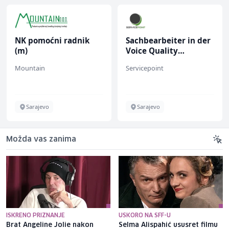
NK pomoćni radnik
Sachbearbeiter in der
(m)
Voice Quality
Management (m/w)
Mountain
Servicepoint
Sarajevo
Sarajevo
Možda vas zanima
ISKRENO PRIZNANJE
USKORO NA SFF-U
Brat Angeline Jolie nakon
Selma Alispahić ususret filmu