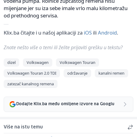
vodena pumpa. Rolnice zupčastog remena nisu
mijenjane jer su iza sebe imale vrlo malu kilometražu
od prethodnog servisa.
Klix.ba čitajte i u našoj aplikaciji za
iOS
ili
Android
.
Znate nešto više o temi ili želite prijaviti grešku u tekstu?
dizel
Volkswagen
Volkswagen Touran
Volkswagen Touran 2.0 TDI
održavanje
kanalni remen
zatezač kanalnog remena
Dodajte Klix.ba među omiljene izvore na Googlu
Više na istu temu