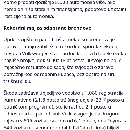
Kome prodati godišnje 5.000 automobila više, ako
nema onih sa stabilnim finansijama, pogotovo uz stalni
rast cijena automobila.
Rekordni maj za odabrane brendove
Uprkos opštem padu tržišta, nekoliko brendova je
upravo u maju zabilježilo rekordne isporuke. Škoda,
Toyota i Volkswagen standardno kroje vrh tabele i vuku
najviše brojke, dok su Kia i Fiat ostvarili svoje najbolje
mjesečne rezultate do sada, što svjedoči o zdravoj
potražnji kod određenih kupaca, bez obzira na širu
tržišnu sliku.
Škoda zadržava ubjedljivo vodstvo s 1.080 registracija
kumulativno i 21,8 posto tržišnog udjela (23,7 posto u
putničkom programu), što je rast od 2,1 posto u
odnosu na isti period lani. Volkswagen je na drugom
mjestu s 606 vozila i rastom od 6,1 posto, dok Toyota s
540 vozila (uglavnom prodatih fizičkim licima) bilježi