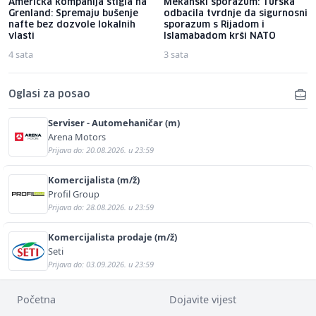
Američka kompanija stigla na
Mekanski sporazum: Turska
Grenland: Spremaju bušenje
odbacila tvrdnje da sigurnosni
nafte bez dozvole lokalnih
sporazum s Rijadom i
vlasti
Islamabadom krši NATO
4 sata
3 sata
Oglasi za posao
Serviser - Automehaničar (m)
Arena Motors
Prijava do: 20.08.2026. u 23:59
Komercijalista (m/ž)
Profil Group
Prijava do: 28.08.2026. u 23:59
Komercijalista prodaje (m/ž)
Seti
Prijava do: 03.09.2026. u 23:59
Početna
Dojavite vijest