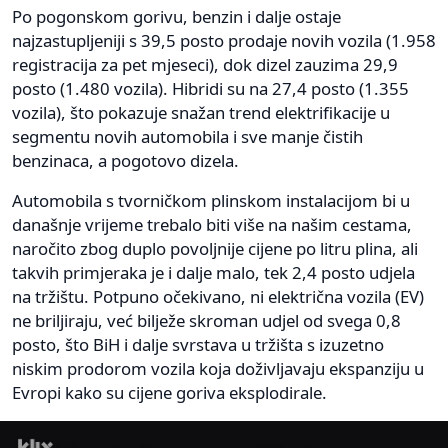
Po pogonskom gorivu, benzin i dalje ostaje
najzastupljeniji s 39,5 posto prodaje novih vozila (1.958
registracija za pet mjeseci), dok dizel zauzima 29,9
posto (1.480 vozila). Hibridi su na 27,4 posto (1.355
vozila), što pokazuje snažan trend elektrifikacije u
segmentu novih automobila i sve manje čistih
benzinaca, a pogotovo dizela.
Automobila s tvorničkom plinskom instalacijom bi u
današnje vrijeme trebalo biti više na našim cestama,
naročito zbog duplo povoljnije cijene po litru plina, ali
takvih primjeraka je i dalje malo, tek 2,4 posto udjela
na tržištu. Potpuno očekivano, ni električna vozila (EV)
ne briljiraju, već bilježe skroman udjel od svega 0,8
posto, što BiH i dalje svrstava u tržišta s izuzetno
niskim prodorom vozila koja doživljavaju ekspanziju u
Evropi kako su cijene goriva eksplodirale.