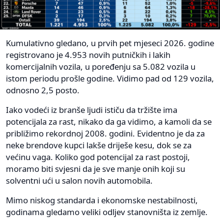
Kumulativno gledano, u prvih pet mjeseci 2026. godine
registrovano je 4.953 novih putničkih i lakih
komercijalnih vozila, u poređenju sa 5.082 vozila u
istom periodu prošle godine. Vidimo pad od 129 vozila,
odnosno 2,5 posto.
Iako vodeći iz branše ljudi ističu da tržište ima
potencijala za rast, nikako da ga vidimo, a kamoli da se
približimo rekordnoj 2008. godini. Evidentno je da za
neke brendove kupci lakše driješe kesu, dok se za
većinu vaga. Koliko god potencijal za rast postoji,
moramo biti svjesni da je sve manje onih koji su
solventni ući u salon novih automobila.
Mimo niskog standarda i ekonomske nestabilnosti,
godinama gledamo veliki odljev stanovništa iz zemlje.