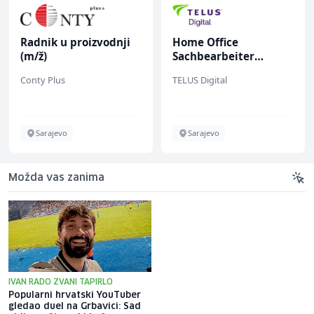
Radnik u proizvodnji
Home Office
(m/ž)
Sachbearbeiter
(m/w/d) für einen
Conty Plus
TELUS Digital
bekannten deutschen
Energieversorger
Sarajevo
Sarajevo
Možda vas zanima
IVAN RADO ZVANI TAPIRLO
Popularni hrvatski YouTuber
Bella Thorne otkrila zašto je
gledao duel na Grbavici: Sad
objavila svoje eksplicitne