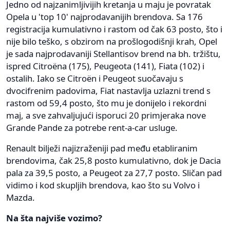
Jedno od najzanimljivijih kretanja u maju je povratak
Opela u 'top 10' najprodavanijih brendova. Sa 176
registracija kumulativno i rastom od čak 63 posto, što i
nije bilo teško, s obzirom na prošlogodišnji krah, Opel
je sada najprodavaniji Stellantisov brend na bh. tržištu,
ispred Citroëna (175), Peugeota (141), Fiata (102) i
ostalih. Iako se Citroën i Peugeot suočavaju s
dvocifrenim padovima, Fiat nastavlja uzlazni trend s
rastom od 59,4 posto, što mu je donijelo i rekordni
maj, a sve zahvaljujući isporuci 20 primjeraka nove
Grande Pande za potrebe rent-a-car usluge.
Renault bilježi najizraženiji pad među etabliranim
brendovima, čak 25,8 posto kumulativno, dok je Dacia
pala za 39,5 posto, a Peugeot za 27,7 posto. Sličan pad
vidimo i kod skupljih brendova, kao što su Volvo i
Mazda.
Na šta najviše vozimo?