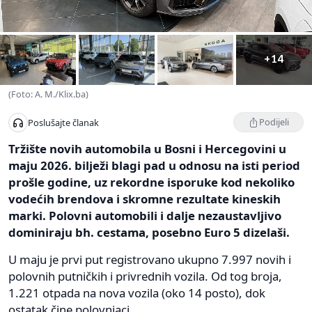
+14
(Foto: A. M./Klix.ba)
Podijeli
Poslušajte članak
Tržište novih automobila u Bosni i Hercegovini u
maju 2026. bilježi blagi pad u odnosu na isti period
prošle godine, uz rekordne isporuke kod nekoliko
vodećih brendova i skromne rezultate kineskih
marki. Polovni automobili i dalje nezaustavljivo
dominiraju bh. cestama, posebno Euro 5 dizelaši.
U maju je prvi put registrovano ukupno 7.997 novih i
polovnih putničkih i privrednih vozila. Od tog broja,
1.221 otpada na nova vozila (oko 14 posto), dok
ostatak čine polovnjaci.