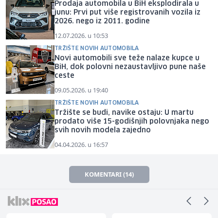
Prodaja automobila u BiH eksplodirala u
junu: Prvi put više registrovanih vozila iz
2026. nego iz 2011. godine
12.07.2026. u 10:53
TRŽIŠTE NOVIH AUTOMOBILA
Novi automobili sve teže nalaze kupce u
BiH, dok polovni nezaustavljivo pune naše
ceste
09.05.2026. u 19:40
TRŽIŠTE NOVIH AUTOMOBILA
Tržište se budi, navike ostaju: U martu
prodato više 15-godišnjih polovnjaka nego
svih novih modela zajedno
04.04.2026. u 16:57
KOMENTARI (14)