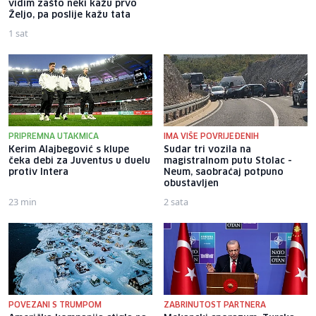
vidim zašto neki kažu prvo
fotografije: Govorili su da
Željo, pa poslije kažu tata
samo želim pokazati grudi
1 sat
5 sati
PRIPREMNA UTAKMICA
IMA VIŠE POVRIJEĐENIH
Kerim Alajbegović s klupe
Sudar tri vozila na
čeka debi za Juventus u duelu
magistralnom putu Stolac -
protiv Intera
Neum, saobraćaj potpuno
obustavljen
23 min
2 sata
POVEZANI S TRUMPOM
ZABRINUTOST PARTNERA