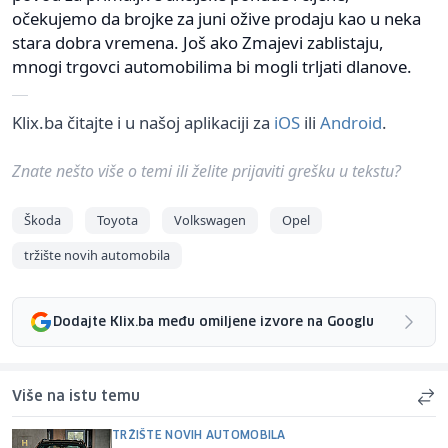
očekujemo da brojke za juni ožive prodaju kao u neka
stara dobra vremena. Još ako Zmajevi zablistaju,
mnogi trgovci automobilima bi mogli trljati dlanove.
Klix.ba čitajte i u našoj aplikaciji za
iOS
ili
Android
.
Znate nešto više o temi ili želite prijaviti grešku u tekstu?
Škoda
Toyota
Volkswagen
Opel
tržište novih automobila
Dodajte Klix.ba među omiljene izvore na Googlu
Više na istu temu
TRŽIŠTE NOVIH AUTOMOBILA