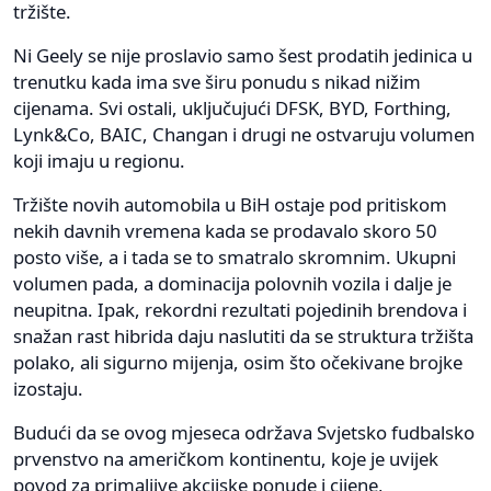
tržište.
Ni Geely se nije proslavio samo šest prodatih jedinica u
trenutku kada ima sve širu ponudu s nikad nižim
cijenama. Svi ostali, uključujući DFSK, BYD, Forthing,
Lynk&Co, BAIC, Changan i drugi ne ostvaruju volumen
koji imaju u regionu.
Tržište novih automobila u BiH ostaje pod pritiskom
nekih davnih vremena kada se prodavalo skoro 50
posto više, a i tada se to smatralo skromnim. Ukupni
volumen pada, a dominacija polovnih vozila i dalje je
neupitna. Ipak, rekordni rezultati pojedinih brendova i
snažan rast hibrida daju naslutiti da se struktura tržišta
polako, ali sigurno mijenja, osim što očekivane brojke
izostaju.
Budući da se ovog mjeseca održava Svjetsko fudbalsko
prvenstvo na američkom kontinentu, koje je uvijek
povod za primaljive akcijske ponude i cijene,