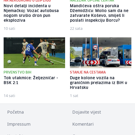
NA AERODROMU U LEIPZIGU
NAČELNIK OPĆINE CENTAR
Novi detalji incidenta u
Mandićeva oštra poruka
Njemačkoj: Vozač autobusa
Džemidžiću: Molio sam da ne
nogom srušio dron pun
zatvarate Koševo, smiješ li
eksploziva
poslati inspekciju Borcu?
10 sati
22 sata
PRVENSTVO BIH
STANJE NA CESTAMA
Tok utakmice: Željezničar -
Duge kolone vozila na
BSK 2:1
graničnim prelazima iz BiH u
Hrvatsku
14 sati
1 sat
Početna
Dojavite vijest
Impressum
Komentari