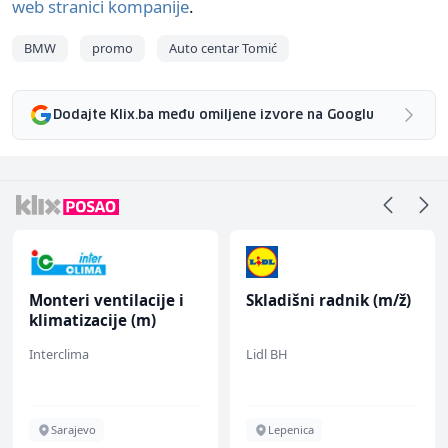
web stranici kompanije
.
BMW
promo
Auto centar Tomić
Dodajte Klix.ba među omiljene izvore na Googlu
Monteri ventilacije i
Skladišni radnik (m/ž)
klimatizacije (m)
Interclima
Lidl BH
Sarajevo
Lepenica