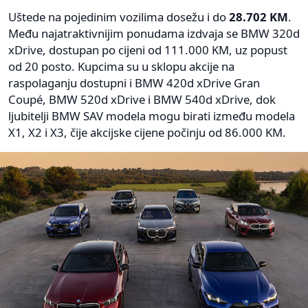
Uštede na pojedinim vozilima dosežu i do
28.702 KM
.
Među najatraktivnijim ponudama izdvaja se BMW 320d
xDrive, dostupan po cijeni od 111.000 KM, uz popust
od 20 posto. Kupcima su u sklopu akcije na
raspolaganju dostupni i BMW 420d xDrive Gran
Coupé, BMW 520d xDrive i BMW 540d xDrive, dok
ljubitelji BMW SAV modela mogu birati između modela
X1, X2 i X3, čije akcijske cijene počinju od 86.000 KM.