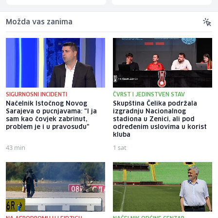
Možda vas zanima
SIGURNOSNI INCIDENTI
ČVRST I JEDINSTVEN STAV
Načelnik Istočnog Novog
Skupština Čelika podržala
Sarajeva o pucnjavama: "I ja
izgradnju Nacionalnog
sam kao čovjek zabrinut,
stadiona u Zenici, ali pod
problem je i u pravosuđu"
određenim uslovima u korist
kluba
43 min
1 sat