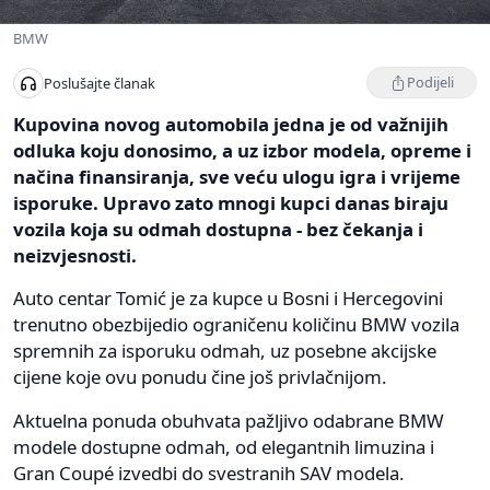
BMW
Podijeli
Poslušajte članak
Kupovina novog automobila jedna je od važnijih
odluka koju donosimo, a uz izbor modela, opreme i
načina finansiranja, sve veću ulogu igra i vrijeme
isporuke. Upravo zato mnogi kupci danas biraju
vozila koja su odmah dostupna - bez čekanja i
neizvjesnosti.
Auto centar Tomić je za kupce u Bosni i Hercegovini
trenutno obezbijedio ograničenu količinu BMW vozila
spremnih za isporuku odmah, uz posebne akcijske
cijene koje ovu ponudu čine još privlačnijom.
Aktuelna ponuda obuhvata pažljivo odabrane BMW
modele dostupne odmah, od elegantnih limuzina i
Gran Coupé izvedbi do svestranih SAV modela.