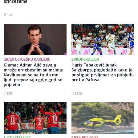
princezama
pomislila da igram s nekim
drugim
6 sati
5 sati
GRADI USPJEŠNU KARIJERU
EVROPSKA LIGA
Glumac Adnan Alić osvaja
Haris Tabaković junak
mreže urnebesnim snimcima:
Salzburga, pogledajte kako je
Navikavam se na to da me
postigao prvijenac za pobjedu
ljudi prepoznaju gdje god se
protiv Pafosa
pojavim
7 sati
4 sata