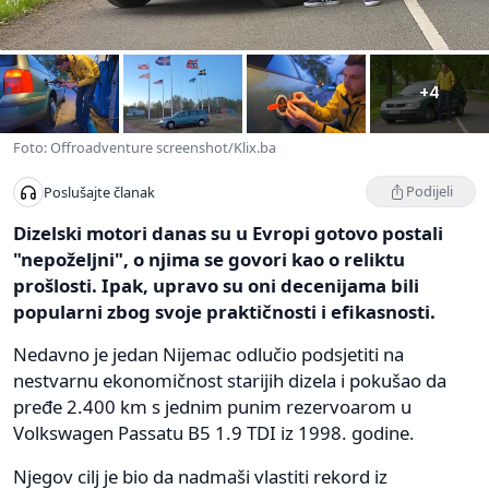
+4
Foto: Offroadventure screenshot/Klix.ba
Podijeli
Poslušajte članak
Dizelski motori danas su u Evropi gotovo postali
"nepoželjni", o njima se govori kao o reliktu
prošlosti. Ipak, upravo su oni decenijama bili
popularni zbog svoje praktičnosti i efikasnosti.
Nedavno je jedan Nijemac odlučio podsjetiti na
nestvarnu ekonomičnost starijih dizela i pokušao da
pređe 2.400 km s jednim punim rezervoarom u
Volkswagen Passatu B5 1.9 TDI iz 1998. godine.
Njegov cilj je bio da nadmaši vlastiti rekord iz