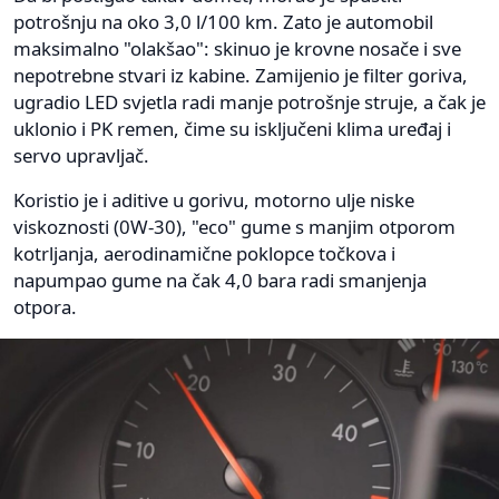
potrošnju na oko 3,0 l/100 km. Zato je automobil
maksimalno "olakšao": skinuo je krovne nosače i sve
nepotrebne stvari iz kabine. Zamijenio je filter goriva,
ugradio LED svjetla radi manje potrošnje struje, a čak je
uklonio i PK remen, čime su isključeni klima uređaj i
servo upravljač.
Koristio je i aditive u gorivu, motorno ulje niske
viskoznosti (0W-30), "eco" gume s manjim otporom
kotrljanja, aerodinamične poklopce točkova i
napumpao gume na čak 4,0 bara radi smanjenja
otpora.