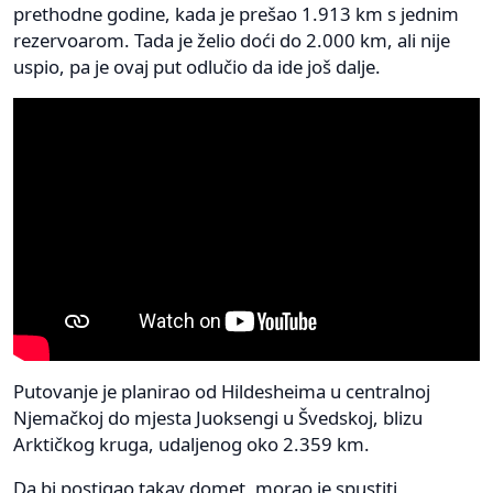
prethodne godine, kada je prešao 1.913 km s jednim
rezervoarom. Tada je želio doći do 2.000 km, ali nije
uspio, pa je ovaj put odlučio da ide još dalje.
Putovanje je planirao od Hildesheima u centralnoj
Njemačkoj do mjesta Juoksengi u Švedskoj, blizu
Arktičkog kruga, udaljenog oko 2.359 km.
Da bi postigao takav domet, morao je spustiti