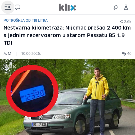
2.6k
POTROŠNJA OD TRI LITRA
Nestvarna kilometraža: Nijemac prešao 2.400 km
s jednim rezervoarom u starom Passatu B5 1.9
TDI
A. M.
|
10.06.2026.
46