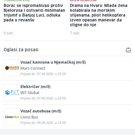
S IGRAČEM VIŠE
BRZA REAKCIJA
Borac se ispromašivao protiv
Drama na Hvaru: Mlada žena
Bjelorusa i ostvario minimalan
kolabirala na morskim
trijumf u Banjoj Luci, odluka
stijenama, pilot helikoptera
pada u revanšu
izveo opasan manevar da
stigne do nje
5 sati
7 sati
Oglasi za posao
Vozač kamiona u Njemačkoj (m/ž)
Mars Connect
Prijava do: 07.08.2026. u 23:59
Električar (m/ž)
INT Global
Prijava do: 07.08.2026. u 23:59
Vozač autobusa (m/ž)
Livno Bus
Prijava do: 04.09.2026. u 23:59