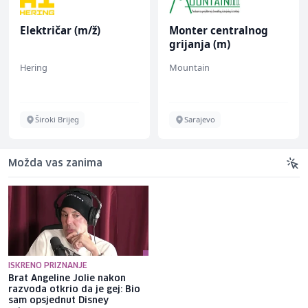
Električar (m/ž)
Monter centralnog
grijanja (m)
Hering
Mountain
Široki Brijeg
Sarajevo
Možda vas zanima
ISKRENO PRIZNANJE
Brat Angeline Jolie nakon
Selma Alispahić ususret filmu
razvoda otkrio da je gej: Bio
o "Ay Carmeli": Dragan Jovičić
sam opsjednut Disney
bi bio ponosan; nikada nisam