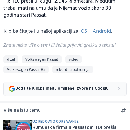
1.6 TDI prešli u "cugu" 2.545 kilometara. Međutim,
treba imati na umu da je Nijemac vozio skoro 30
godina stari Passat.
Klix.ba čitajte i u našoj aplikaciji za
iOS
ili
Android
.
Znate nešto više o temi ili želite prijaviti grešku u tekstu?
dizel
Volkswagen Passat
video
Volkswagen Passat B5
rekordna potrošnja
Dodajte Klix.ba među omiljene izvore na Googlu
Više na istu temu
UZ REDOVNO ODRŽAVANJE
Rumunska firma s Passatom TDI prešla